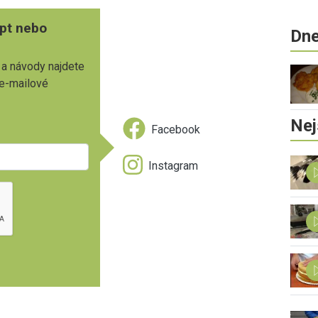
pt nebo
Dne
 a návody najdete
 e-mailové
Nej
Facebook
Instagram