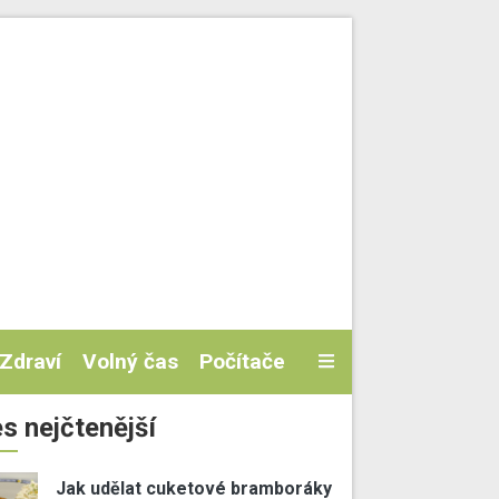
Zdraví
Volný čas
Počítače
s nejčtenější
Jak udělat cuketové bramboráky