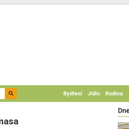
Bydlení
Jídlo
Rodina
Dne
 masa