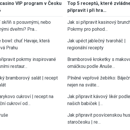
casino VIP program v Česku
Top 5 receptů, které zvládn
6
připravit i při hra…
í skříň s posuvnými, nebo
Jak si připravit kasinový brunch
nými dveřmi? Pra…
Pokrmy pro pohod…
 bowl: chuť Havaje, která
Jak upéct jablečný tvaroháč |
vá Prahu
regionální recepty
připravit pokrmy inspirované
Bramborové kroketky s makov
sními restaur…
omáčkou podle Anuše…
cký bramborový salát | recept
Plněné vepřové žebírko: Báječn
lát
nejen na sváte…
rykovo cukroví | recept na
Jak připravit kávový likér podl
ční cukroví od…
našich babiček |…
ruše
Jak připravit posvícenskou hu
staročesku | re…