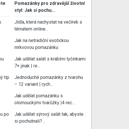
ete
Pomazánky pro zdravější životní
styl: Jak si pochu…
:
Jídla, která nachystat na večírek s
tématem online…
Jak na netradiční exotickou
mrkvovou pomazánku
ou
Jak udělat salát s krabími tyčinkami
7× jinak | re…
ý tip
Jednoduché pomazánky z tvarohu
– 12 variant | rych…
e
Jak udělat pomazánku s
olomouckými tvarůžky |4 rec…
su po
Jak udělat sýrový salát tak, abyste
si pochutnali?…