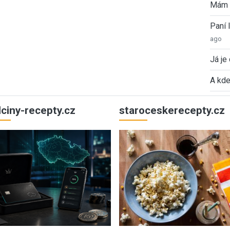
Mám 
Paní
ago
Já je
A kde
ulciny-recepty.cz
staroceskerecepty.cz