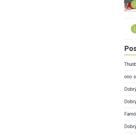
Pos
Thunb
ono s
Dobr
Dobrý
Famóz
Dobrý