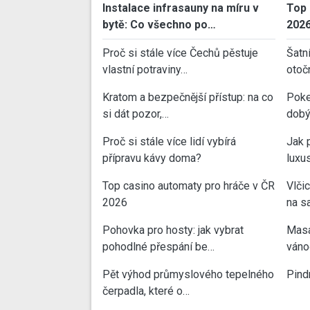
Instalace infrasauny na míru v
Top 
bytě: Co všechno po…
202
Proč si stále více Čechů pěstuje
Šatn
vlastní potraviny…
otoč
Kratom a bezpečnější přístup: na co
Poke
si dát pozor,…
dobý
Proč si stále více lidí vybírá
Jak 
přípravu kávy doma?
luxu
Top casino automaty pro hráče v ČR
Vlči
2026
na sa
Pohovka pro hosty: jak vybrat
Masa
pohodlné přespání be…
váno
Pět výhod průmyslového tepelného
Pind
čerpadla, které o…