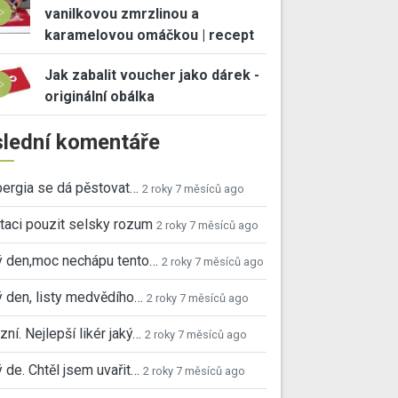
vanilkovou zmrzlinou a
karamelovou omáčkou | recept
Jak zabalit voucher jako dárek -
originální obálka
lední komentáře
ergia se dá pěstovat…
2 roky 7 měsíců ago
taci pouzit selsky rozum
2 roky 7 měsíců ago
ý den,moc nechápu tento…
2 roky 7 měsíců ago
 den, listy medvědího…
2 roky 7 měsíců ago
ní. Nejlepší likér jaký…
2 roky 7 měsíců ago
 de. Chtěl jsem uvařit…
2 roky 7 měsíců ago