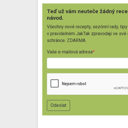
Teď už vám neuteče žádný rece
návod.
Všechny nové recepty, sezónní rady, tipy
v pravidelném JakTak zpravodaji ve své
schránce. ZDARMA.
Vaše e-mailová adresa