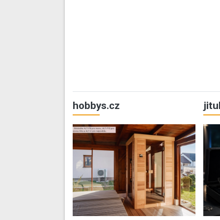
hobbys.cz
jit