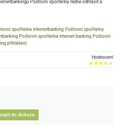
rnetbankingu Poštovní spořitelny řádně odhlásit a
tovní spořitelna
internetbanking Poštovní spořitelny
etbanking Poštovní spořitelna
internet banking Poštovní
ing přihlášení
Hodnocení
Give it 1/5
Give it 2/5
Give it 3/5
Give it 4/5
Give it 5/5
oupit do diskuze