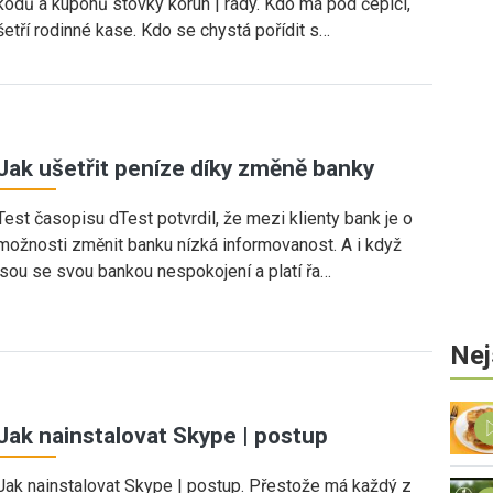
kódů a kupónů stovky korun | rady. Kdo má pod čepicí,
šetří rodinné kase. Kdo se chystá pořídit s…
Jak ušetřit peníze díky změně banky
Test časopisu dTest potvrdil, že mezi klienty bank je o
možnosti změnit banku nízká informovanost. A i když
jsou se svou bankou nespokojení a platí řa…
Nej
Jak nainstalovat Skype | postup
Jak nainstalovat Skype | postup. Přestože má každý z