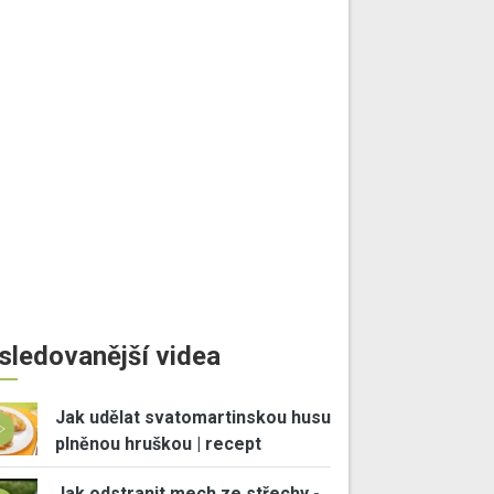
sledovanější videa
Jak udělat svatomartinskou husu
plněnou hruškou | recept
Jak odstranit mech ze střechy -