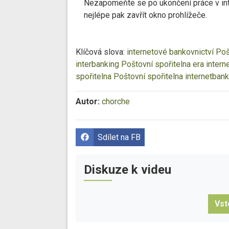
Nezapomeňte se po ukončení práce v inte
nejlépe pak zavřít okno prohlížeče.
Klíčová slova:
internetové bankovnictví
Poš
interbanking Poštovní spořitelna
era intern
spořitelna
Poštovní spořitelna internetbank
Autor:
chorche
Sdílet na FB
Diskuze k videu
Vst