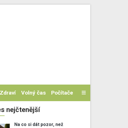
Zdraví
Volný čas
Počítače
s nejčtenější
Na co si dát pozor, než