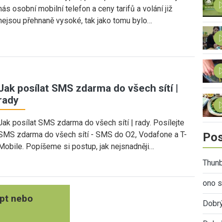
nás osobní mobilní telefon a ceny tarifů a volání již
nejsou přehnaně vysoké, tak jako tomu bylo…
Jak posílat SMS zdarma do všech sítí |
rady
Jak posílat SMS zdarma do všech sítí | rady. Posílejte
SMS zdarma do všech sítí - SMS do O2, Vodafone a T-
Pos
Mobile. Popíšeme si postup, jak nejsnadněji…
Thunb
ono s
pt nebo
Dobr