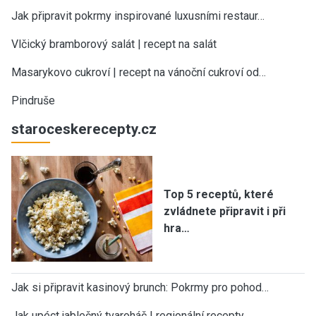
Jak připravit pokrmy inspirované luxusními restaur…
Vlčický bramborový salát | recept na salát
Masarykovo cukroví | recept na vánoční cukroví od…
Pindruše
staroceskerecepty.cz
Top 5 receptů, které
zvládnete připravit i při
hra…
Jak si připravit kasinový brunch: Pokrmy pro pohod…
Jak upéct jablečný tvaroháč | regionální recepty