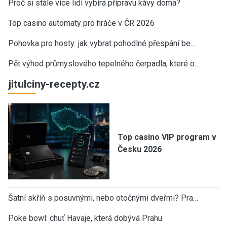
Proč si stále více lidí vybírá přípravu kávy doma?
Top casino automaty pro hráče v ČR 2026
Pohovka pro hosty: jak vybrat pohodlné přespání be…
Pět výhod průmyslového tepelného čerpadla, které o…
jitulciny-recepty.cz
Top casino VIP program v
Česku 2026
Šatní skříň s posuvnými, nebo otočnými dveřmi? Pra…
Poke bowl: chuť Havaje, která dobývá Prahu