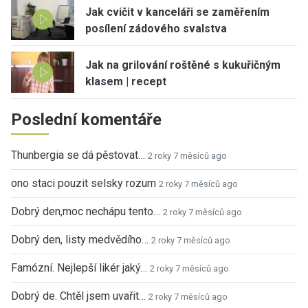
Jak cvičit v kanceláři se zaměřením
posílení zádového svalstva
Jak na grilování roštěné s kukuřičným
klasem | recept
Poslední komentáře
Thunbergia se dá pěstovat…
2 roky 7 měsíců ago
ono staci pouzit selsky rozum
2 roky 7 měsíců ago
Dobrý den,moc nechápu tento…
2 roky 7 měsíců ago
Dobrý den, listy medvědího…
2 roky 7 měsíců ago
Famózní. Nejlepší likér jaký…
2 roky 7 měsíců ago
Dobrý de. Chtěl jsem uvařit…
2 roky 7 měsíců ago