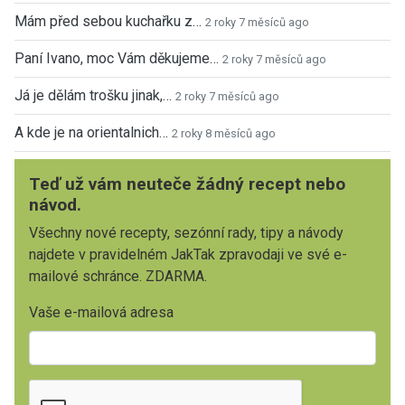
Mám před sebou kuchařku z…
2 roky 7 měsíců ago
Paní Ivano, moc Vám děkujeme…
2 roky 7 měsíců ago
Já je dělám trošku jinak,…
2 roky 7 měsíců ago
A kde je na orientalnich…
2 roky 8 měsíců ago
Teď už vám neuteče žádný recept nebo
návod.
Všechny nové recepty, sezónní rady, tipy a návody
najdete v pravidelném JakTak zpravodaji ve své e-
mailové schránce. ZDARMA.
Vaše e-mailová adresa