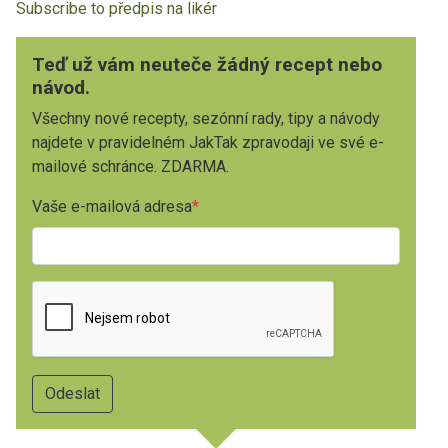
Subscribe to předpis na likér
Teď už vám neuteče žádný recept nebo
návod.
Všechny nové recepty, sezónní rady, tipy a návody
najdete v pravidelném JakTak zpravodaji ve své e-
mailové schránce. ZDARMA.
Vaše e-mailová adresa