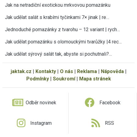
Jak na netradiční exotickou mrkvovou pomazánku
Jak udělat salát s krabími tyčinkami 7× jinak | re…
Jednoduché pomazánky z tvarohu – 12 variant | rych…
Jak udělat pomazánku s olomouckými tvarůžky |4 rec…
Jak udělat sýrový salát tak, abyste si pochutnali?…
jaktak.cz
|
Kontakty
|
O nás
|
Reklama
|
Nápověda
|
Podmínky
|
Soukromí
|
Mapa stránek
Odběr novinek
Facebook
Instagram
RSS