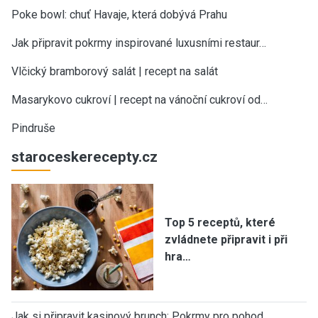
Poke bowl: chuť Havaje, která dobývá Prahu
Jak připravit pokrmy inspirované luxusními restaur…
Vlčický bramborový salát | recept na salát
Masarykovo cukroví | recept na vánoční cukroví od…
Pindruše
staroceskerecepty.cz
Top 5 receptů, které
zvládnete připravit i při
hra…
Jak si připravit kasinový brunch: Pokrmy pro pohod…