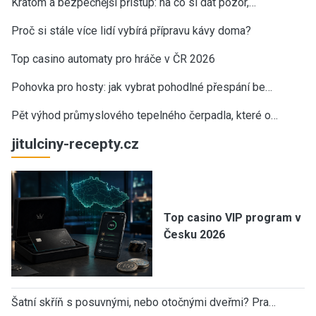
Kratom a bezpečnější přístup: na co si dát pozor,…
Proč si stále více lidí vybírá přípravu kávy doma?
Top casino automaty pro hráče v ČR 2026
Pohovka pro hosty: jak vybrat pohodlné přespání be…
Pět výhod průmyslového tepelného čerpadla, které o…
jitulciny-recepty.cz
Top casino VIP program v
Česku 2026
Šatní skříň s posuvnými, nebo otočnými dveřmi? Pra…