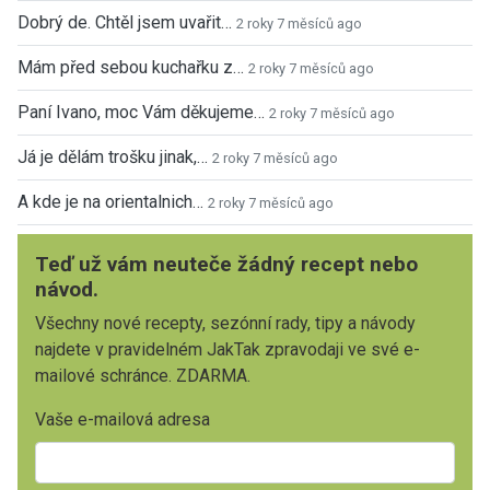
Dobrý de. Chtěl jsem uvařit…
2 roky 7 měsíců ago
Mám před sebou kuchařku z…
2 roky 7 měsíců ago
Paní Ivano, moc Vám děkujeme…
2 roky 7 měsíců ago
Já je dělám trošku jinak,…
2 roky 7 měsíců ago
A kde je na orientalnich…
2 roky 7 měsíců ago
Teď už vám neuteče žádný recept nebo
návod.
Všechny nové recepty, sezónní rady, tipy a návody
najdete v pravidelném JakTak zpravodaji ve své e-
mailové schránce. ZDARMA.
Vaše e-mailová adresa