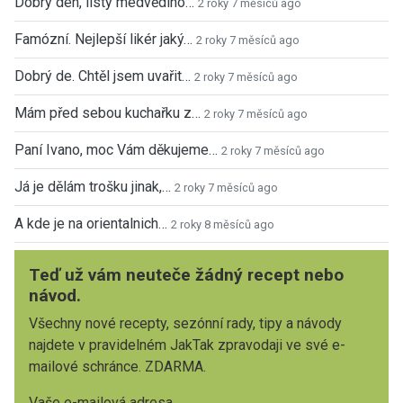
Dobrý den, listy medvědího…
2 roky 7 měsíců ago
Famózní. Nejlepší likér jaký…
2 roky 7 měsíců ago
Dobrý de. Chtěl jsem uvařit…
2 roky 7 měsíců ago
Mám před sebou kuchařku z…
2 roky 7 měsíců ago
Paní Ivano, moc Vám děkujeme…
2 roky 7 měsíců ago
Já je dělám trošku jinak,…
2 roky 7 měsíců ago
A kde je na orientalnich…
2 roky 8 měsíců ago
Teď už vám neuteče žádný recept nebo
návod.
Všechny nové recepty, sezónní rady, tipy a návody
najdete v pravidelném JakTak zpravodaji ve své e-
mailové schránce. ZDARMA.
Vaše e-mailová adresa