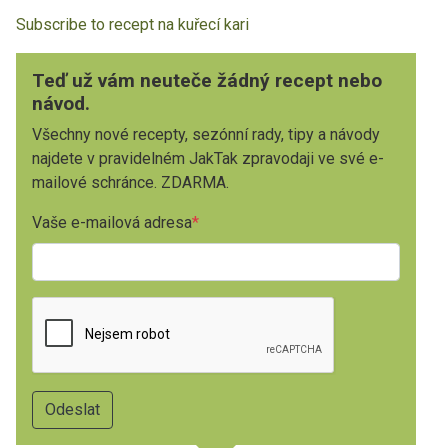
Subscribe to recept na kuřecí kari
Teď už vám neuteče žádný recept nebo
návod.
Všechny nové recepty, sezónní rady, tipy a návody
najdete v pravidelném JakTak zpravodaji ve své e-
mailové schránce. ZDARMA.
Vaše e-mailová adresa