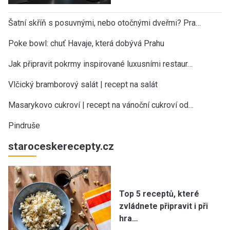
Šatní skříň s posuvnými, nebo otočnými dveřmi? Pra…
Poke bowl: chuť Havaje, která dobývá Prahu
Jak připravit pokrmy inspirované luxusními restaur…
Vlčický bramborový salát | recept na salát
Masarykovo cukroví | recept na vánoční cukroví od…
Pindruše
staroceskerecepty.cz
Top 5 receptů, které
zvládnete připravit i při
hra…