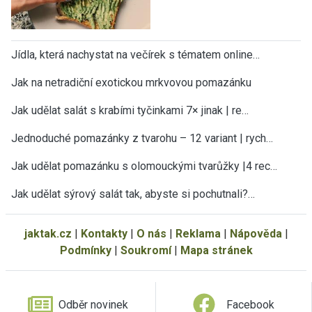
Jídla, která nachystat na večírek s tématem online…
Jak na netradiční exotickou mrkvovou pomazánku
Jak udělat salát s krabími tyčinkami 7× jinak | re…
Jednoduché pomazánky z tvarohu – 12 variant | rych…
Jak udělat pomazánku s olomouckými tvarůžky |4 rec…
Jak udělat sýrový salát tak, abyste si pochutnali?…
jaktak.cz
|
Kontakty
|
O nás
|
Reklama
|
Nápověda
|
Podmínky
|
Soukromí
|
Mapa stránek
Odběr novinek
Facebook