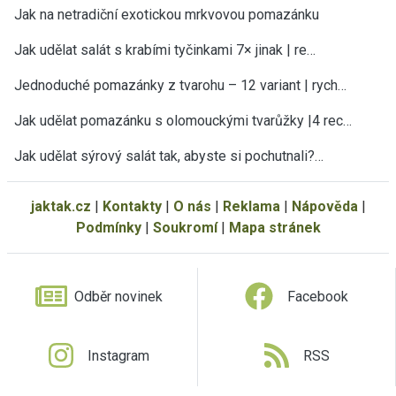
Jak na netradiční exotickou mrkvovou pomazánku
Jak udělat salát s krabími tyčinkami 7× jinak | re…
Jednoduché pomazánky z tvarohu – 12 variant | rych…
Jak udělat pomazánku s olomouckými tvarůžky |4 rec…
Jak udělat sýrový salát tak, abyste si pochutnali?…
jaktak.cz
|
Kontakty
|
O nás
|
Reklama
|
Nápověda
|
Podmínky
|
Soukromí
|
Mapa stránek
Odběr novinek
Facebook
Instagram
RSS