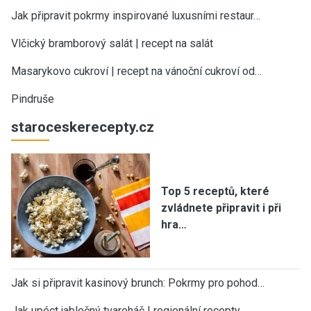
Jak připravit pokrmy inspirované luxusními restaur…
Vlčický bramborový salát | recept na salát
Masarykovo cukroví | recept na vánoční cukroví od…
Pindruše
staroceskerecepty.cz
Top 5 receptů, které
zvládnete připravit i při
hra…
Jak si připravit kasinový brunch: Pokrmy pro pohod…
Jak upéct jablečný tvaroháč | regionální recepty