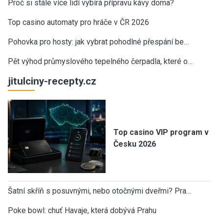
Proč si stále více lidí vybírá přípravu kávy doma?
Top casino automaty pro hráče v ČR 2026
Pohovka pro hosty: jak vybrat pohodlné přespání be…
Pět výhod průmyslového tepelného čerpadla, které o…
jitulciny-recepty.cz
Top casino VIP program v
Česku 2026
Šatní skříň s posuvnými, nebo otočnými dveřmi? Pra…
Poke bowl: chuť Havaje, která dobývá Prahu