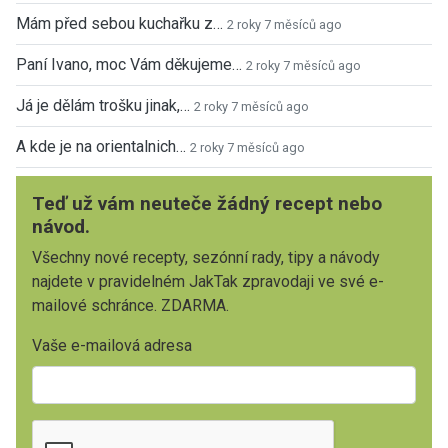
Mám před sebou kuchařku z…
2 roky 7 měsíců ago
Paní Ivano, moc Vám děkujeme…
2 roky 7 měsíců ago
Já je dělám trošku jinak,…
2 roky 7 měsíců ago
A kde je na orientalnich…
2 roky 7 měsíců ago
Teď už vám neuteče žádný recept nebo
návod.
Všechny nové recepty, sezónní rady, tipy a návody
najdete v pravidelném JakTak zpravodaji ve své e-
mailové schránce. ZDARMA.
Vaše e-mailová adresa