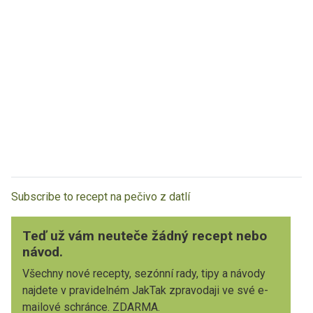
Subscribe to recept na pečivo z datlí
Teď už vám neuteče žádný recept nebo
návod.
Všechny nové recepty, sezónní rady, tipy a návody
najdete v pravidelném JakTak zpravodaji ve své e-
mailové schránce. ZDARMA.