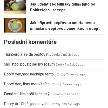
Jak udělat segedínský guláš jako od
Pohlreicha | recept
Jak připravit pepřovou smetanovou
omáčku s vepřovou panenkou | recept
Poslední komentáře
Thunbergia se dá pěstovat…
2 roky 7 měsíců ago
ono staci pouzit selsky rozum
2 roky 7 měsíců ago
Dobrý den,moc nechápu tento…
2 roky 7 měsíců ago
Dobrý den, listy medvědího…
2 roky 7 měsíců ago
Famózní. Nejlepší likér jaký…
2 roky 7 měsíců ago
Dobrý de. Chtěl jsem uvařit…
2 roky 7 měsíců ago