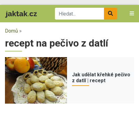
Domů
»
recept na pečivo z datlí
Jak udělat křehké pečivo
z datlí | recept