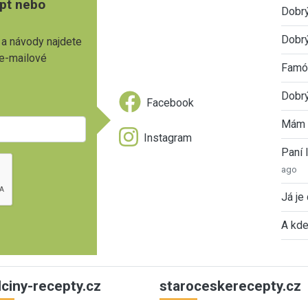
pt nebo
Dobr
Dobrý
 a návody najdete
 e-mailové
Famóz
Dobrý
Facebook
Mám 
Instagram
Paní
ago
Já je
A kde
ulciny-recepty.cz
staroceskerecepty.cz