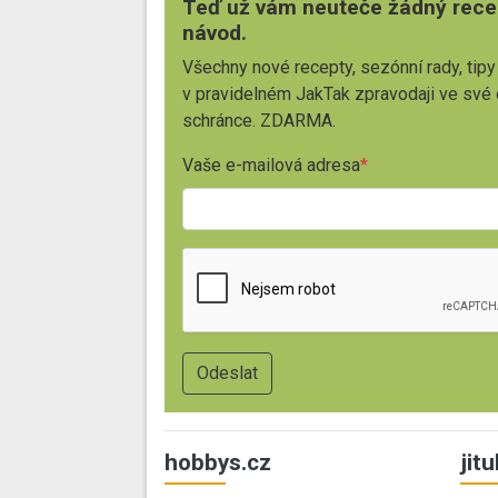
Teď už vám neuteče žádný rece
návod.
Všechny nové recepty, sezónní rady, tipy
v pravidelném JakTak zpravodaji ve své
schránce. ZDARMA.
Vaše e-mailová adresa
hobbys.cz
jit