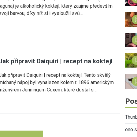
laguna) je alkoholický koktejl, který zaujme především
svojí barvou, díky níž si i vysloužil svů…
Jak připravit Daiquiri | recept na koktejl
Jak připravit Daiquiri | recept na koktejl. Tento skvělý
míchaný nápoj byl vynalezen kolem r. 1896 americkým
inženýrem Jenningem Coxem, které dostal s…
Pos
Thunb
ono s