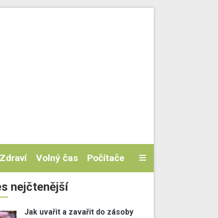
Zdraví
Volný čas
Počítače
s nejčtenější
Jak uvařit a zavařit do zásoby