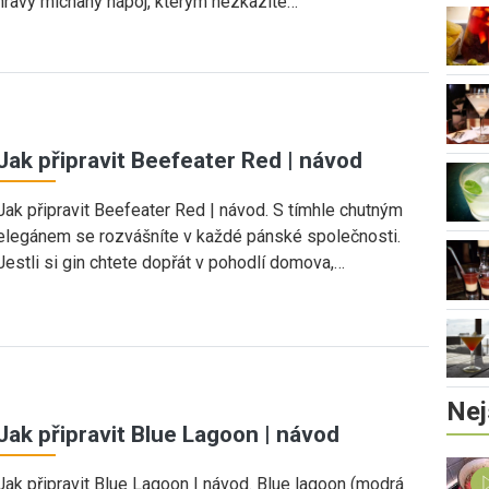
hravý míchaný nápoj, kterým nezkazíte…
Jak připravit Beefeater Red | návod
Jak připravit Beefeater Red | návod. S tímhle chutným
elegánem se rozvášníte v každé pánské společnosti.
Jestli si gin chtete dopřát v pohodlí domova,…
Nej
Jak připravit Blue Lagoon | návod
Jak připravit Blue Lagoon | návod. Blue lagoon (modrá