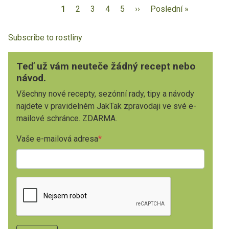
1
2
3
4
5
››
Poslední »
Subscribe to rostliny
Teď už vám neuteče žádný recept nebo
návod.
Všechny nové recepty, sezónní rady, tipy a návody
najdete v pravidelném JakTak zpravodaji ve své e-
mailové schránce. ZDARMA.
Vaše e-mailová adresa