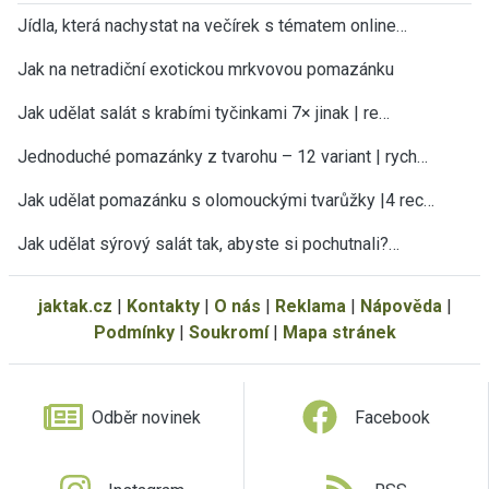
Jídla, která nachystat na večírek s tématem online…
Jak na netradiční exotickou mrkvovou pomazánku
Jak udělat salát s krabími tyčinkami 7× jinak | re…
Jednoduché pomazánky z tvarohu – 12 variant | rych…
Jak udělat pomazánku s olomouckými tvarůžky |4 rec…
Jak udělat sýrový salát tak, abyste si pochutnali?…
jaktak.cz
|
Kontakty
|
O nás
|
Reklama
|
Nápověda
|
Podmínky
|
Soukromí
|
Mapa stránek
Odběr novinek
Facebook