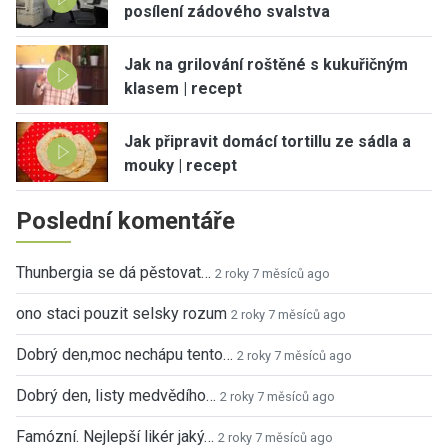
posílení zádového svalstva
Jak na grilování roštěné s kukuřičným
klasem | recept
Jak připravit domácí tortillu ze sádla a
mouky | recept
Poslední komentáře
Thunbergia se dá pěstovat…
2 roky 7 měsíců ago
ono staci pouzit selsky rozum
2 roky 7 měsíců ago
Dobrý den,moc nechápu tento…
2 roky 7 měsíců ago
Dobrý den, listy medvědího…
2 roky 7 měsíců ago
Famózní. Nejlepší likér jaký…
2 roky 7 měsíců ago