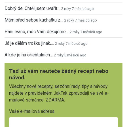
Dobrý de. Chtěl jsem uvařit…
2 roky 7 měsíců ago
Mám před sebou kuchařku z…
2 roky 7 měsíců ago
Paní Ivano, moc Vám děkujeme…
2 roky 7 měsíců ago
Já je dělám trošku jinak,…
2 roky 7 měsíců ago
A kde je na orientalnich…
2 roky 8 měsíců ago
Teď už vám neuteče žádný recept nebo
návod.
Všechny nové recepty, sezónní rady, tipy a návody
najdete v pravidelném JakTak zpravodaji ve své e-
mailové schránce. ZDARMA.
Vaše e-mailová adresa