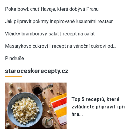
Poke bowl: chuť Havaje, která dobývá Prahu
Jak připravit pokrmy inspirované luxusními restaur…
Vlčický bramborový salát | recept na salát
Masarykovo cukroví | recept na vánoční cukroví od…
Pindruše
staroceskerecepty.cz
Top 5 receptů, které
zvládnete připravit i při
hra…