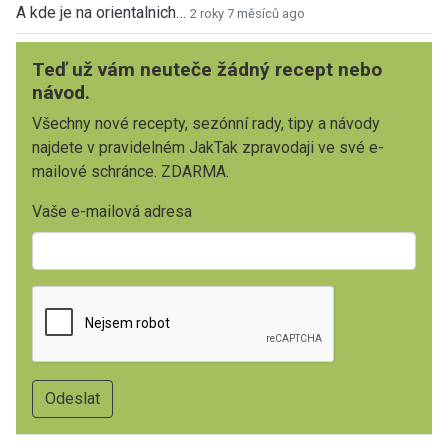
A kde je na orientalnich…
2 roky 7 měsíců ago
Teď už vám neuteče žádný recept nebo
návod.
Všechny nové recepty, sezónní rady, tipy a návody
najdete v pravidelném JakTak zpravodaji ve své e-
mailové schránce. ZDARMA.
Vaše e-mailová adresa