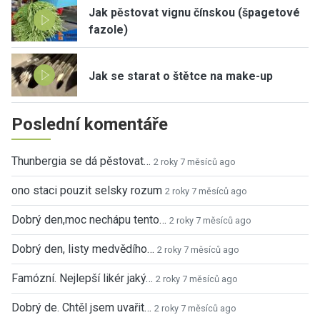
Jak pěstovat vignu čínskou (špagetové
fazole)
Jak se starat o štětce na make-up
Poslední komentáře
Thunbergia se dá pěstovat…
2 roky 7 měsíců ago
ono staci pouzit selsky rozum
2 roky 7 měsíců ago
Dobrý den,moc nechápu tento…
2 roky 7 měsíců ago
Dobrý den, listy medvědího…
2 roky 7 měsíců ago
Famózní. Nejlepší likér jaký…
2 roky 7 měsíců ago
Dobrý de. Chtěl jsem uvařit…
2 roky 7 měsíců ago