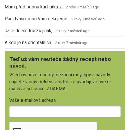
Mám před sebou kuchařku z…
2 roky 7 měsíců ago
Paní Ivano, moc Vám děkujeme…
2 roky 7 měsíců ago
Já je dělám trošku jinak,…
2 roky 7 měsíců ago
A kde je na orientalnich…
2 roky 7 měsíců ago
Teď už vám neuteče žádný recept nebo
návod.
Všechny nové recepty, sezónní rady, tipy a návody
najdete v pravidelném JakTak zpravodaji ve své e-
mailové schránce. ZDARMA.
Vaše e-mailová adresa