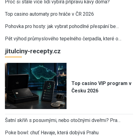
Proč si stále více lidí vybírá přípravu kávy doma?
Top casino automaty pro hráče v ČR 2026
Pohovka pro hosty: jak vybrat pohodlné přespání be…
Pět výhod průmyslového tepelného čerpadla, které o…
jitulciny-recepty.cz
Top casino VIP program v
Česku 2026
Šatní skříň s posuvnými, nebo otočnými dveřmi? Pra…
Poke bowl: chuť Havaje, která dobývá Prahu