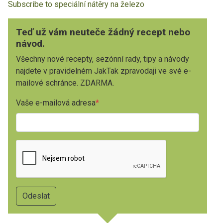
Subscribe to speciální nátěry na železo
Teď už vám neuteče žádný recept nebo
návod.
Všechny nové recepty, sezónní rady, tipy a návody
najdete v pravidelném JakTak zpravodaji ve své e-
mailové schránce. ZDARMA.
Vaše e-mailová adresa