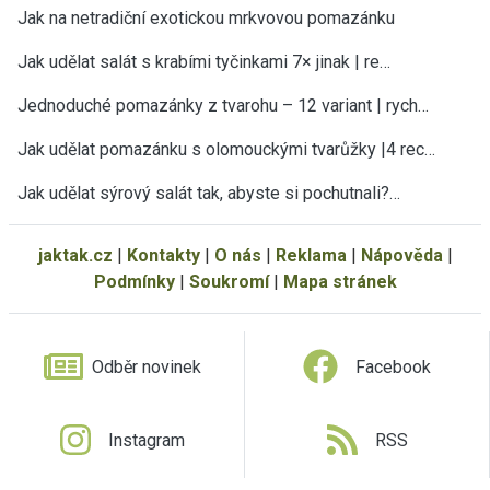
Jak na netradiční exotickou mrkvovou pomazánku
Jak udělat salát s krabími tyčinkami 7× jinak | re…
Jednoduché pomazánky z tvarohu – 12 variant | rych…
Jak udělat pomazánku s olomouckými tvarůžky |4 rec…
Jak udělat sýrový salát tak, abyste si pochutnali?…
jaktak.cz
|
Kontakty
|
O nás
|
Reklama
|
Nápověda
|
Podmínky
|
Soukromí
|
Mapa stránek
Odběr novinek
Facebook
Instagram
RSS