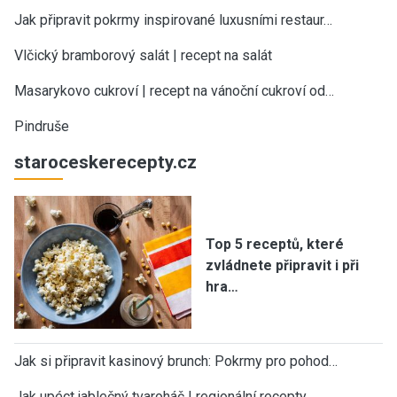
Jak připravit pokrmy inspirované luxusními restaur…
Vlčický bramborový salát | recept na salát
Masarykovo cukroví | recept na vánoční cukroví od…
Pindruše
staroceskerecepty.cz
Top 5 receptů, které
zvládnete připravit i při
hra…
Jak si připravit kasinový brunch: Pokrmy pro pohod…
Jak upéct jablečný tvaroháč | regionální recepty