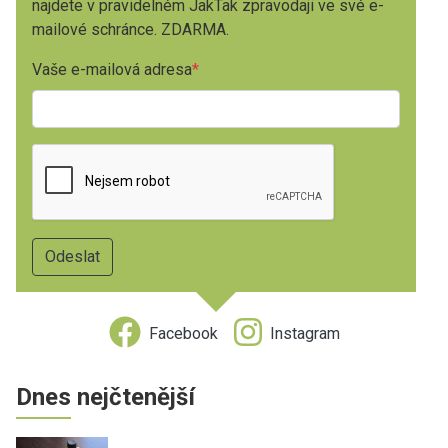
najdete v pravidelném JakTak zpravodaji ve své e-
mailové schránce. ZDARMA.
Vaše e-mailová adresa
Facebook
Instagram
Dnes nejčtenější