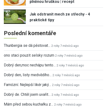
plněnou hruškou | recept
Jak odstranit mech ze střechy - 4
praktické tipy
Poslední komentáře
Thunbergia se dá pěstovat…
2 roky 7 měsíců ago
ono staci pouzit selsky rozum
2 roky 7 měsíců ago
Dobrý den,moc nechápu tento…
2 roky 7 měsíců ago
Dobrý den, listy medvědího…
2 roky 7 měsíců ago
Famózní. Nejlepší likér jaký…
2 roky 7 měsíců ago
Dobrý de. Chtěl jsem uvařit…
2 roky 7 měsíců ago
Mám před sebou kuchařku z…
2 roky 7 měsíců ago