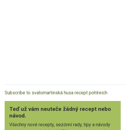
Subscribe to svatomartinská husa recept pohlreich
Teď už vám neuteče žádný recept nebo
návod.
Všechny nové recepty, sezónní rady, tipy a návody