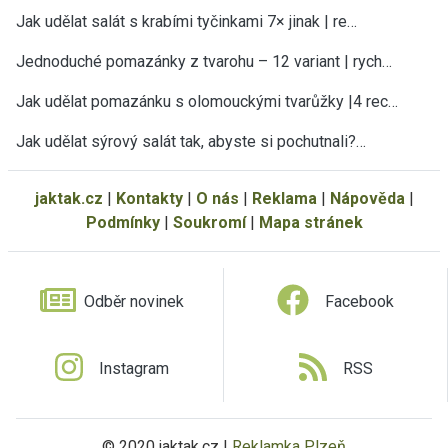
Jak udělat salát s krabími tyčinkami 7× jinak | re…
Jednoduché pomazánky z tvarohu – 12 variant | rych…
Jak udělat pomazánku s olomouckými tvarůžky |4 rec…
Jak udělat sýrový salát tak, abyste si pochutnali?…
jaktak.cz
|
Kontakty
|
O nás
|
Reklama
|
Nápověda
|
Podmínky
|
Soukromí
|
Mapa stránek
Odběr novinek
Facebook
Instagram
RSS
© 2020 jaktak.cz |
Reklamka Plzeň