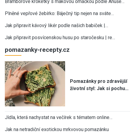
Bramborové kroketky s makovou omáčkou podle Anuše…
Plněné vepřové žebírko: Báječný tip nejen na sváte…
Jak připravit kávový likér podle našich babiček |…
Jak připravit posvícenskou husu po staročesku | re…
pomazanky-recepty.cz
Pomazánky pro zdravější
životní styl: Jak si pochu…
Jídla, která nachystat na večírek s tématem online…
Jak na netradiční exotickou mrkvovou pomazánku