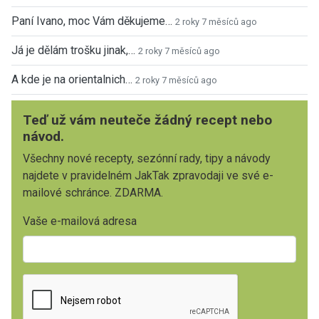
Paní Ivano, moc Vám děkujeme…
2 roky 7 měsíců ago
Já je dělám trošku jinak,…
2 roky 7 měsíců ago
A kde je na orientalnich…
2 roky 7 měsíců ago
Teď už vám neuteče žádný recept nebo
návod.
Všechny nové recepty, sezónní rady, tipy a návody
najdete v pravidelném JakTak zpravodaji ve své e-
mailové schránce. ZDARMA.
Vaše e-mailová adresa