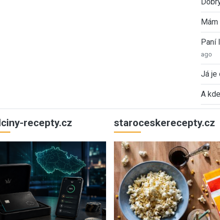
Dobrý
Mám 
Paní
ago
Já je
A kde
ulciny-recepty.cz
staroceskerecepty.cz