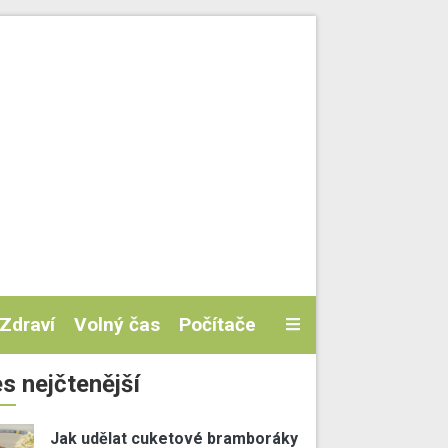
Zdraví
Volný čas
Počítače
s nejčtenější
Jak udělat cuketové bramboráky