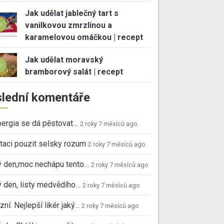
Jak udělat jablečný tart s
vanilkovou zmrzlinou a
karamelovou omáčkou | recept
Jak udělat moravský
bramborový salát | recept
lední komentáře
ergia se dá pěstovat…
2 roky 7 měsíců ago
taci pouzit selsky rozum
2 roky 7 měsíců ago
ý den,moc nechápu tento…
2 roky 7 měsíců ago
 den, listy medvědího…
2 roky 7 měsíců ago
ní. Nejlepší likér jaký…
2 roky 7 měsíců ago