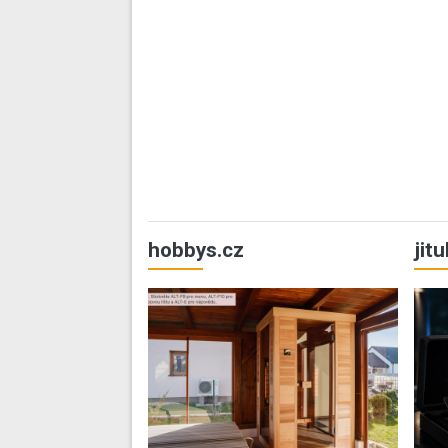
hobbys.cz
jit