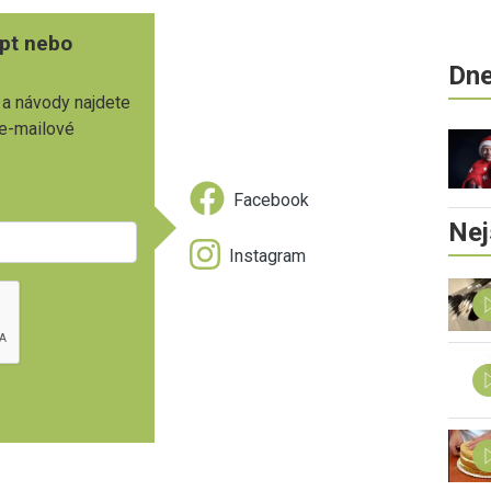
pt nebo
Dne
 a návody najdete
 e-mailové
Facebook
Nej
Instagram