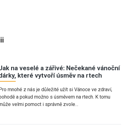
ii
Jak na veselé a zářivé: Nečekané vánoční
dárky, které vytvoří úsměv na rtech
Pro mnohé z nás je důležité užít si Vánoce ve zdraví,
pohodě a pokud možno s úsměvem na rtech. K tomu
může velmi pomoct i správně zvole…