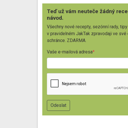
Teď už vám neuteče žádný rece
návod.
Všechny nové recepty, sezónní rady, tipy
v pravidelném JakTak zpravodaji ve své
schránce. ZDARMA.
Vaše e-mailová adresa