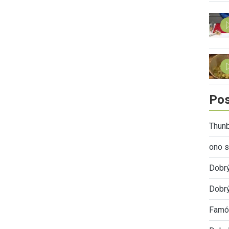
Pos
Thunb
ono s
Dobr
Dobrý
Famóz