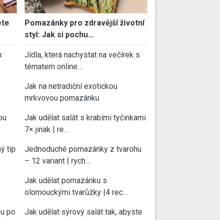
ete
Pomazánky pro zdravější životní
styl: Jak si pochu…
:
Jídla, která nachystat na večírek s
tématem online…
Jak na netradiční exotickou
mrkvovou pomazánku
ou
Jak udělat salát s krabími tyčinkami
7× jinak | re…
ý tip
Jednoduché pomazánky z tvarohu
– 12 variant | rych…
e
Jak udělat pomazánku s
olomouckými tvarůžky |4 rec…
su po
Jak udělat sýrový salát tak, abyste