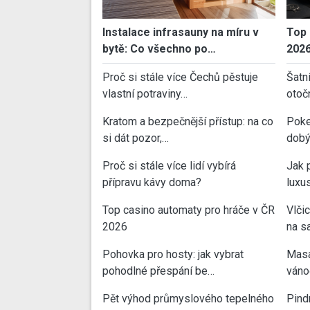
Instalace infrasauny na míru v
Top 
bytě: Co všechno po…
202
Proč si stále více Čechů pěstuje
Šatn
vlastní potraviny…
otoč
Kratom a bezpečnější přístup: na co
Poke
si dát pozor,…
dobý
Proč si stále více lidí vybírá
Jak 
přípravu kávy doma?
luxu
Top casino automaty pro hráče v ČR
Vlči
2026
na sa
Pohovka pro hosty: jak vybrat
Masa
pohodlné přespání be…
váno
Pět výhod průmyslového tepelného
Pind