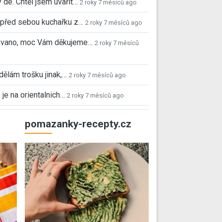
 de. Chtěl jsem uvařit…
2 roky 7 měsíců ago
před sebou kuchařku z…
2 roky 7 měsíců ago
 Ivano, moc Vám děkujeme…
2 roky 7 měsíců
 dělám trošku jinak,…
2 roky 7 měsíců ago
 je na orientalnich…
2 roky 7 měsíců ago
pomazanky-recepty.cz