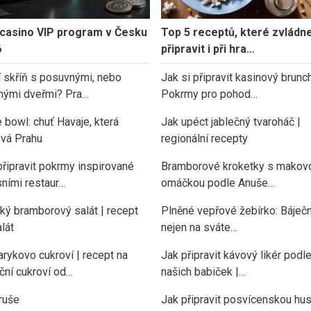
casino VIP program v Česku
Top 5 receptů, které zvládn
6
připravit i při hra…
í skříň s posuvnými, nebo
Jak si připravit kasinový brunch
nými dveřmi? Pra…
Pokrmy pro pohod…
 bowl: chuť Havaje, která
Jak upéct jablečný tvaroháč |
vá Prahu
regionální recepty
připravit pokrmy inspirované
Bramborové kroketky s makov
sními restaur…
omáčkou podle Anuše…
cký bramborový salát | recept
Plněné vepřové žebírko: Báječn
lát
nejen na sváte…
rykovo cukroví | recept na
Jak připravit kávový likér podl
ční cukroví od…
našich babiček |…
ruše
Jak připravit posvícenskou hu