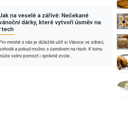
Jak na veselé a zářivé: Nečekané
vánoční dárky, které vytvoří úsměv na
rtech
Pro mnohé z nás je důležité užít si Vánoce ve zdraví,
pohodě a pokud možno s úsměvem na rtech. K tomu
může velmi pomoct i správně zvole…