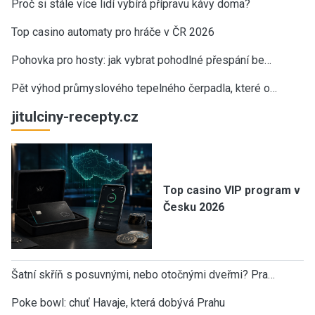
Proč si stále více lidí vybírá přípravu kávy doma?
Top casino automaty pro hráče v ČR 2026
Pohovka pro hosty: jak vybrat pohodlné přespání be…
Pět výhod průmyslového tepelného čerpadla, které o…
jitulciny-recepty.cz
Top casino VIP program v
Česku 2026
Šatní skříň s posuvnými, nebo otočnými dveřmi? Pra…
Poke bowl: chuť Havaje, která dobývá Prahu