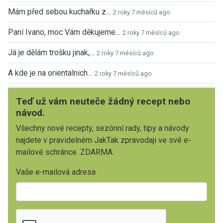
Mám před sebou kuchařku z…
2 roky 7 měsíců ago
Paní Ivano, moc Vám děkujeme…
2 roky 7 měsíců ago
Já je dělám trošku jinak,…
2 roky 7 měsíců ago
A kde je na orientalnich…
2 roky 7 měsíců ago
Teď už vám neuteče žádný recept nebo
návod.
Všechny nové recepty, sezónní rady, tipy a návody
najdete v pravidelném JakTak zpravodaji ve své e-
mailové schránce. ZDARMA.
Vaše e-mailová adresa