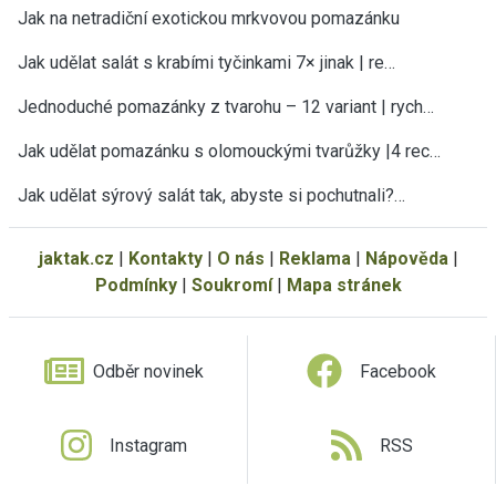
Jak na netradiční exotickou mrkvovou pomazánku
Jak udělat salát s krabími tyčinkami 7× jinak | re…
Jednoduché pomazánky z tvarohu – 12 variant | rych…
Jak udělat pomazánku s olomouckými tvarůžky |4 rec…
Jak udělat sýrový salát tak, abyste si pochutnali?…
jaktak.cz
|
Kontakty
|
O nás
|
Reklama
|
Nápověda
|
Podmínky
|
Soukromí
|
Mapa stránek
Odběr novinek
Facebook
Instagram
RSS