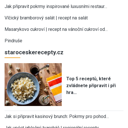
Jak připravit pokrmy inspirované luxusními restaur…
Vlčický bramborový salát | recept na salát
Masarykovo cukroví | recept na vánoční cukroví od…
Pindruše
staroceskerecepty.cz
Top 5 receptů, které
zvládnete připravit i při
hra…
Jak si připravit kasinový brunch: Pokrmy pro pohod…
Jak upéct jablečný tvaroháč | regionální recepty