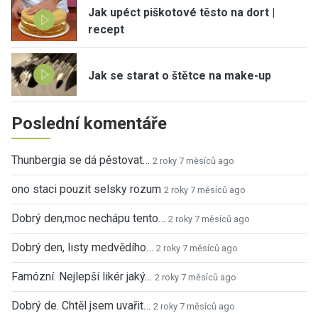
Jak upéct piškotové těsto na dort |
recept
Jak se starat o štětce na make-up
Poslední komentáře
Thunbergia se dá pěstovat…
2 roky 7 měsíců ago
ono staci pouzit selsky rozum
2 roky 7 měsíců ago
Dobrý den,moc nechápu tento…
2 roky 7 měsíců ago
Dobrý den, listy medvědího…
2 roky 7 měsíců ago
Famózní. Nejlepší likér jaký…
2 roky 7 měsíců ago
Dobrý de. Chtěl jsem uvařit…
2 roky 7 měsíců ago