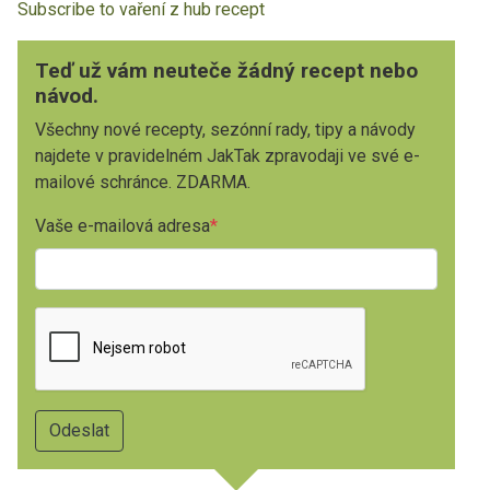
Subscribe to vaření z hub recept
Teď už vám neuteče žádný recept nebo
návod.
Všechny nové recepty, sezónní rady, tipy a návody
najdete v pravidelném JakTak zpravodaji ve své e-
mailové schránce. ZDARMA.
Vaše e-mailová adresa