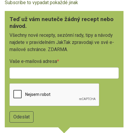
Subscribe to vypadat pokaždé jinak
Teď už vám neuteče žádný recept nebo
návod.
Všechny nové recepty, sezónní rady, tipy a návody
najdete v pravidelném JakTak zpravodaji ve své e-
mailové schránce. ZDARMA.
Vaše e-mailová adresa