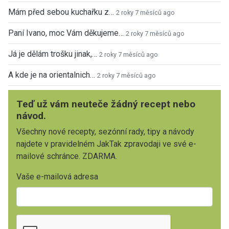
Mám před sebou kuchařku z…
2 roky 7 měsíců ago
Paní Ivano, moc Vám děkujeme…
2 roky 7 měsíců ago
Já je dělám trošku jinak,…
2 roky 7 měsíců ago
A kde je na orientalnich…
2 roky 7 měsíců ago
Teď už vám neuteče žádný recept nebo
návod.
Všechny nové recepty, sezónní rady, tipy a návody
najdete v pravidelném JakTak zpravodaji ve své e-
mailové schránce. ZDARMA.
Vaše e-mailová adresa