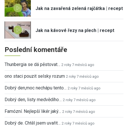
Jak na zavařená zelená rajčátka | recept
Jak na kávové řezy na plech | recept
Poslední komentáře
Thunbergia se dá pěstovat…
2 roky 7 měsíců ago
ono staci pouzit selsky rozum
2 roky 7 měsíců ago
Dobrý den,moc nechápu tento…
2 roky 7 měsíců ago
Dobrý den, listy medvědího…
2 roky 7 měsíců ago
Famózní. Nejlepší likér jaký…
2 roky 7 měsíců ago
Dobrý de. Chtěl jsem uvařit…
2 roky 7 měsíců ago