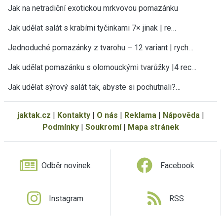
Jak na netradiční exotickou mrkvovou pomazánku
Jak udělat salát s krabími tyčinkami 7× jinak | re…
Jednoduché pomazánky z tvarohu – 12 variant | rych…
Jak udělat pomazánku s olomouckými tvarůžky |4 rec…
Jak udělat sýrový salát tak, abyste si pochutnali?…
jaktak.cz
|
Kontakty
|
O nás
|
Reklama
|
Nápověda
|
Podmínky
|
Soukromí
|
Mapa stránek
Odběr novinek
Facebook
Instagram
RSS