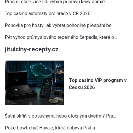
Proč si stále více lidí vybírá přípravu kávy doma?
Top casino automaty pro hráče v ČR 2026
Pohovka pro hosty: jak vybrat pohodlné přespání be…
Pět výhod průmyslového tepelného čerpadla, které o…
jitulciny-recepty.cz
Top casino VIP program v
Česku 2026
Šatní skříň s posuvnými, nebo otočnými dveřmi? Pra…
Poke bowl: chuť Havaje, která dobývá Prahu