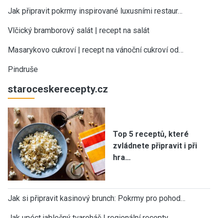
Jak připravit pokrmy inspirované luxusními restaur…
Vlčický bramborový salát | recept na salát
Masarykovo cukroví | recept na vánoční cukroví od…
Pindruše
staroceskerecepty.cz
Top 5 receptů, které
zvládnete připravit i při
hra…
Jak si připravit kasinový brunch: Pokrmy pro pohod…
Jak upéct jablečný tvaroháč | regionální recepty