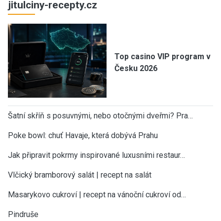
jitulciny-recepty.cz
Top casino VIP program v
Česku 2026
Šatní skříň s posuvnými, nebo otočnými dveřmi? Pra…
Poke bowl: chuť Havaje, která dobývá Prahu
Jak připravit pokrmy inspirované luxusními restaur…
Vlčický bramborový salát | recept na salát
Masarykovo cukroví | recept na vánoční cukroví od…
Pindruše