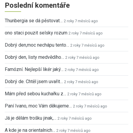
Poslední komentáře
Thunbergia se dá pěstovat…
2 roky 7 měsíců ago
ono staci pouzit selsky rozum
2 roky 7 měsíců ago
Dobrý den,moc nechápu tento…
2 roky 7 měsíců ago
Dobrý den, listy medvědího…
2 roky 7 měsíců ago
Famózní. Nejlepší likér jaký…
2 roky 7 měsíců ago
Dobrý de. Chtěl jsem uvařit…
2 roky 7 měsíců ago
Mám před sebou kuchařku z…
2 roky 7 měsíců ago
Paní Ivano, moc Vám děkujeme…
2 roky 7 měsíců ago
Já je dělám trošku jinak,…
2 roky 7 měsíců ago
A kde je na orientalnich…
2 roky 7 měsíců ago