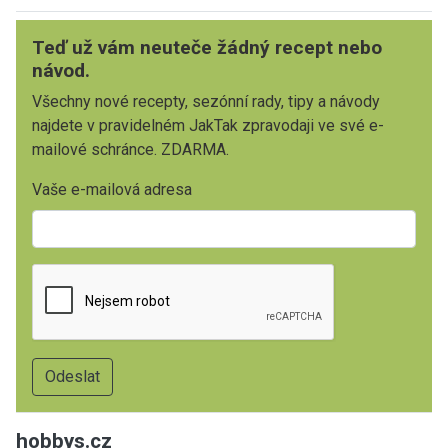
Teď už vám neuteče žádný recept nebo
návod.
Všechny nové recepty, sezónní rady, tipy a návody
najdete v pravidelném JakTak zpravodaji ve své e-
mailové schránce. ZDARMA.
Vaše e-mailová adresa
hobbys.cz