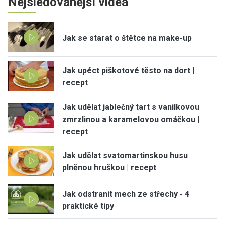
Nejsledovanější videa
Jak se starat o štětce na make-up
Jak upéct piškotové těsto na dort |
recept
Jak udělat jablečný tart s vanilkovou
zmrzlinou a karamelovou omáčkou |
recept
Jak udělat svatomartinskou husu
plněnou hruškou | recept
Jak odstranit mech ze střechy - 4
praktické tipy