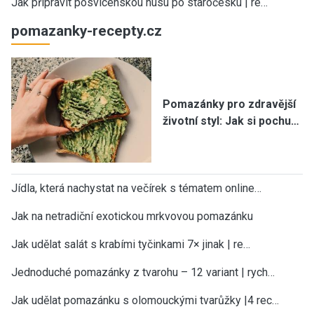
Jak připravit posvícenskou husu po staročesku | re…
pomazanky-recepty.cz
Pomazánky pro zdravější
životní styl: Jak si pochu…
Jídla, která nachystat na večírek s tématem online…
Jak na netradiční exotickou mrkvovou pomazánku
Jak udělat salát s krabími tyčinkami 7× jinak | re…
Jednoduché pomazánky z tvarohu – 12 variant | rych…
Jak udělat pomazánku s olomouckými tvarůžky |4 rec…