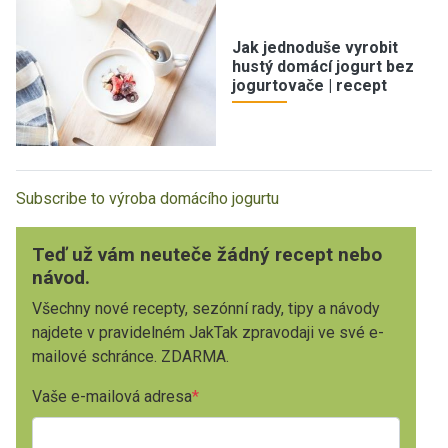
Jak jednoduše vyrobit
hustý domácí jogurt bez
jogurtovače | recept
Subscribe to výroba domácího jogurtu
Teď už vám neuteče žádný recept nebo
návod.
Všechny nové recepty, sezónní rady, tipy a návody
najdete v pravidelném JakTak zpravodaji ve své e-
mailové schránce. ZDARMA.
Vaše e-mailová adresa