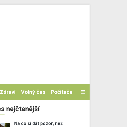
Zdraví
Volný čas
Počítače
s nejčtenější
Na co si dát pozor, než