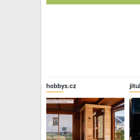
hobbys.cz
jit