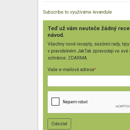
Subscribe to využíváme levandule
Teď už vám neuteče žádný rece
návod.
Všechny nové recepty, sezónní rady, tipy
v pravidelném JakTak zpravodaji ve své
schránce. ZDARMA.
Vaše e-mailová adresa