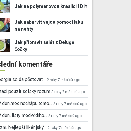
Jak na polymerovou kraslici | DIY
Jak nabarvit vejce pomocí laku
na nehty
Jak připravit salát z Beluga
čočky
lední komentáře
ergia se dá pěstovat…
2 roky 7 měsíců ago
taci pouzit selsky rozum
2 roky 7 měsíců ago
ý den,moc nechápu tento…
2 roky 7 měsíců ago
 den, listy medvědího…
2 roky 7 měsíců ago
ní. Nejlepší likér jaký…
2 roky 7 měsíců ago