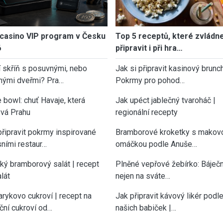
casino VIP program v Česku
Top 5 receptů, které zvládn
6
připravit i při hra…
í skříň s posuvnými, nebo
Jak si připravit kasinový brunch
nými dveřmi? Pra…
Pokrmy pro pohod…
 bowl: chuť Havaje, která
Jak upéct jablečný tvaroháč |
vá Prahu
regionální recepty
připravit pokrmy inspirované
Bramborové kroketky s makov
sními restaur…
omáčkou podle Anuše…
cký bramborový salát | recept
Plněné vepřové žebírko: Báječn
lát
nejen na sváte…
rykovo cukroví | recept na
Jak připravit kávový likér podl
ční cukroví od…
našich babiček |…