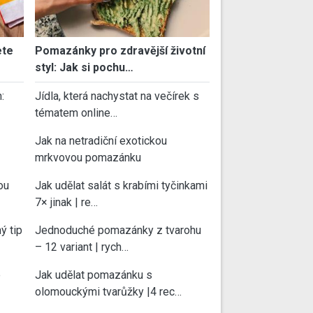
ete
Pomazánky pro zdravější životní
styl: Jak si pochu…
:
Jídla, která nachystat na večírek s
tématem online…
Jak na netradiční exotickou
mrkvovou pomazánku
ou
Jak udělat salát s krabími tyčinkami
7× jinak | re…
ý tip
Jednoduché pomazánky z tvarohu
– 12 variant | rych…
e
Jak udělat pomazánku s
olomouckými tvarůžky |4 rec…