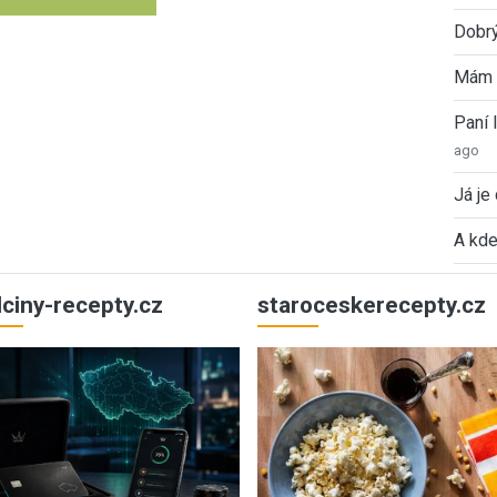
Dobrý
Mám 
Paní
ago
Já je
A kde
ulciny-recepty.cz
staroceskerecepty.cz