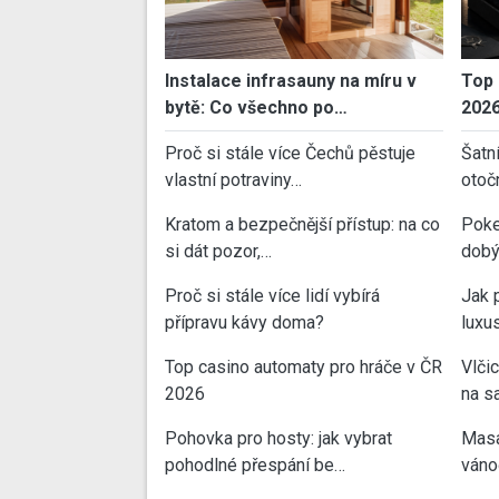
Instalace infrasauny na míru v
Top 
bytě: Co všechno po…
202
Proč si stále více Čechů pěstuje
Šatn
vlastní potraviny…
otoč
Kratom a bezpečnější přístup: na co
Poke
si dát pozor,…
dobý
Proč si stále více lidí vybírá
Jak 
přípravu kávy doma?
luxu
Top casino automaty pro hráče v ČR
Vlči
2026
na sa
Pohovka pro hosty: jak vybrat
Masa
pohodlné přespání be…
váno