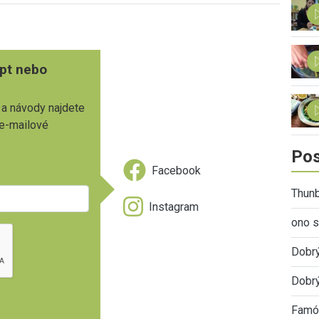
pt nebo
 a návody najdete
 e-mailové
Pos
Facebook
Thunb
Instagram
ono s
Dobr
Dobrý
Famóz