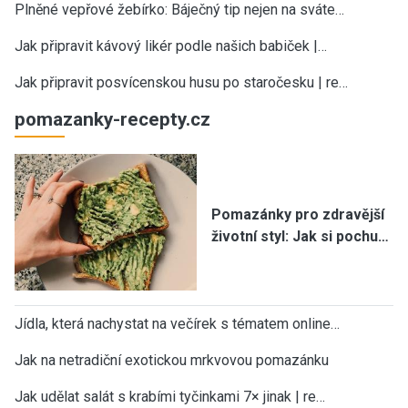
Plněné vepřové žebírko: Báječný tip nejen na sváte…
Jak připravit kávový likér podle našich babiček |…
Jak připravit posvícenskou husu po staročesku | re…
pomazanky-recepty.cz
Pomazánky pro zdravější
životní styl: Jak si pochu…
Jídla, která nachystat na večírek s tématem online…
Jak na netradiční exotickou mrkvovou pomazánku
Jak udělat salát s krabími tyčinkami 7× jinak | re…