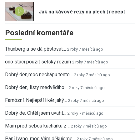
Jak na kávové řezy na plech | recept
Poslední komentáře
Thunbergia se dá pěstovat…
2 roky 7 měsíců ago
ono staci pouzit selsky rozum
2 roky 7 měsíců ago
Dobrý den,moc nechápu tento…
2 roky 7 měsíců ago
Dobrý den, listy medvědího…
2 roky 7 měsíců ago
Famózní. Nejlepší likér jaký…
2 roky 7 měsíců ago
Dobrý de. Chtěl jsem uvařit…
2 roky 7 měsíců ago
Mám před sebou kuchařku z…
2 roky 7 měsíců ago
Paní Ivano, moc Vám děkujeme…
2 roky 7 měsíců ago