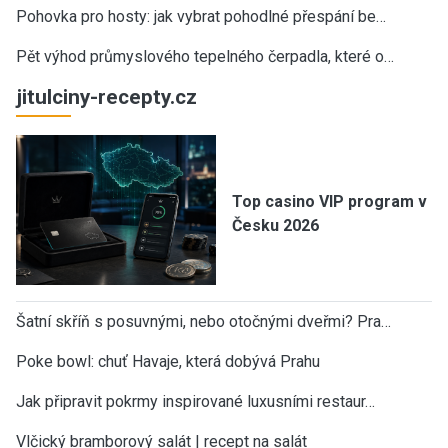
Pohovka pro hosty: jak vybrat pohodlné přespání be…
Pět výhod průmyslového tepelného čerpadla, které o…
jitulciny-recepty.cz
Top casino VIP program v
Česku 2026
Šatní skříň s posuvnými, nebo otočnými dveřmi? Pra…
Poke bowl: chuť Havaje, která dobývá Prahu
Jak připravit pokrmy inspirované luxusními restaur…
Vlčický bramborový salát | recept na salát