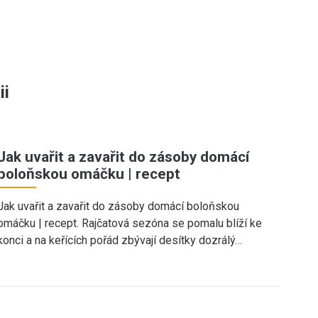
ii
Jak uvařit a zavařit do zásoby domácí
boloňskou omáčku | recept
Jak uvařit a zavařit do zásoby domácí boloňskou
omáčku | recept. Rajčatová sezóna se pomalu blíží ke
konci a na keřících pořád zbývají desítky dozrálý…