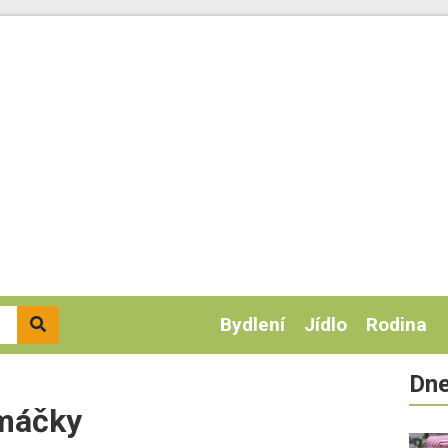
Bydlení
Jídlo
Rodina
Dne
omáčky