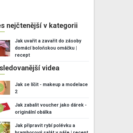
s nejčtenější v kategorii
Jak uvařit a zavařit do zásoby
domácí boloňskou omáčku |
recept
sledovanější videa
Jak se líčit - makeup a modelace
2
Jak zabalit voucher jako dárek -
originální obálka
Jak připravit rybí polévku a
bramborový salát v páře | recept