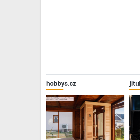
hobbys.cz
jit