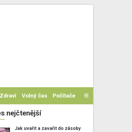
Zdraví
Volný čas
Počítače
s nejčtenější
Jak uvařit a zavařit do zásoby