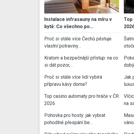
Instalace infrasauny na míru v
Top 
bytě: Co všechno po…
202
Proč si stále více Čechů pěstuje
Šatn
vlastní potraviny…
otoč
Kratom a bezpečnější přístup: na co
Poke
si dát pozor,…
dobý
Proč si stále více lidí vybírá
Jak 
přípravu kávy doma?
luxu
Top casino automaty pro hráče v ČR
Vlči
2026
na sa
Pohovka pro hosty: jak vybrat
Masa
pohodlné přespání be…
váno