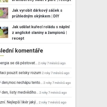
Jak vyrobit dárkový sáček s
průhledným okýnkem | DIY
Jak udělat kuřecí roládu s náplní
z anglické slaniny a žampionů |
recept
lední komentáře
ergia se dá pěstovat…
2 roky 7 měsíců ago
taci pouzit selsky rozum
2 roky 7 měsíců ago
ý den,moc nechápu tento…
2 roky 7 měsíců ago
 den, listy medvědího…
2 roky 7 měsíců ago
ní. Nejlepší likér jaký…
2 roky 7 měsíců ago