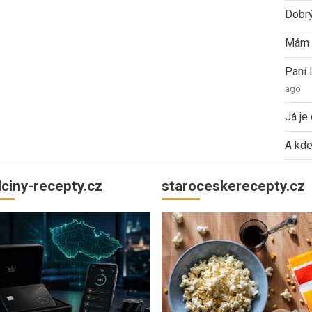
Dobrý
Mám 
Paní
ago
Já je
A kde
ulciny-recepty.cz
staroceskerecepty.cz