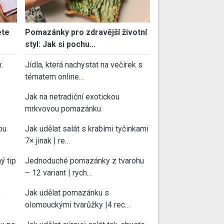
ete
Pomazánky pro zdravější životní
styl: Jak si pochu…
:
Jídla, která nachystat na večírek s
tématem online…
Jak na netradiční exotickou
mrkvovou pomazánku
ou
Jak udělat salát s krabími tyčinkami
7× jinak | re…
ý tip
Jednoduché pomazánky z tvarohu
– 12 variant | rych…
e
Jak udělat pomazánku s
olomouckými tvarůžky |4 rec…