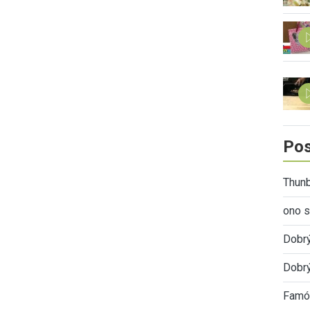
Pos
Thunb
ono s
Dobr
Dobrý
Famóz