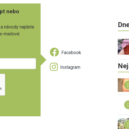
pt nebo
Dne
 a návody najdete
 e-mailové
Facebook
Nej
Instagram