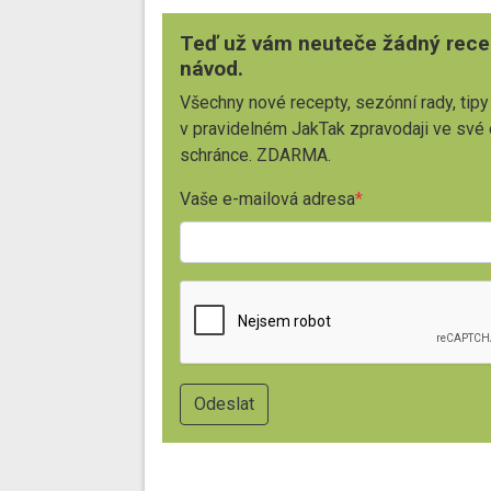
Teď už vám neuteče žádný rece
návod.
Všechny nové recepty, sezónní rady, tipy
v pravidelném JakTak zpravodaji ve své
schránce. ZDARMA.
Vaše e-mailová adresa