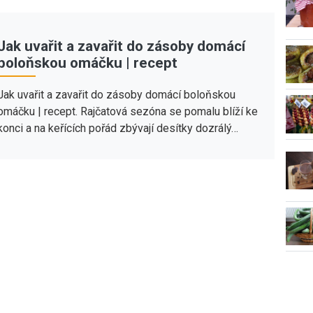
Jak uvařit a zavařit do zásoby domácí
boloňskou omáčku | recept
Jak uvařit a zavařit do zásoby domácí boloňskou
omáčku | recept. Rajčatová sezóna se pomalu blíží ke
konci a na keřících pořád zbývají desítky dozrálý…