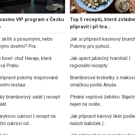
casino VIP program v Česku
Top 5 receptů, které zvládn
6
připravit i při hra…
í skříň s posuvnými, nebo
Jak si připravit kasinový brunch
nými dveřmi? Pra…
Pokrmy pro pohod…
 bowl: chuť Havaje, která
Jak upéct jablečný tvaroháč |
vá Prahu
regionální recepty
připravit pokrmy inspirované
Bramborové kroketky s makov
sními restaur…
omáčkou podle Anuše…
cký bramborový salát | recept
Plněné vepřové žebírko: Báječn
lát
nejen na sváte…
rykovo cukroví | recept na
Jak připravit kávový likér podl
ční cukroví od…
našich babiček |…