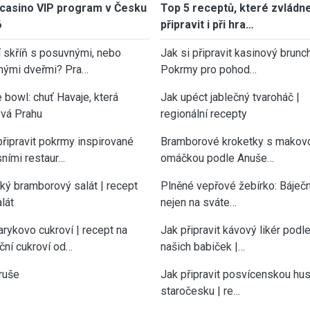
casino VIP program v Česku
Top 5 receptů, které zvládn
6
připravit i při hra…
í skříň s posuvnými, nebo
Jak si připravit kasinový brunch
nými dveřmi? Pra…
Pokrmy pro pohod…
 bowl: chuť Havaje, která
Jak upéct jablečný tvaroháč |
vá Prahu
regionální recepty
připravit pokrmy inspirované
Bramborové kroketky s makov
sními restaur…
omáčkou podle Anuše…
cký bramborový salát | recept
Plněné vepřové žebírko: Báječn
lát
nejen na sváte…
rykovo cukroví | recept na
Jak připravit kávový likér podl
ční cukroví od…
našich babiček |…
ruše
Jak připravit posvícenskou hu
staročesku | re…