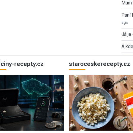
Mám 
Paní
ago
Já je
A kde
ulciny-recepty.cz
staroceskerecepty.cz