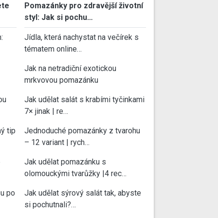
ete
Pomazánky pro zdravější životní
styl: Jak si pochu…
:
Jídla, která nachystat na večírek s
tématem online…
Jak na netradiční exotickou
mrkvovou pomazánku
ou
Jak udělat salát s krabími tyčinkami
7× jinak | re…
ý tip
Jednoduché pomazánky z tvarohu
– 12 variant | rych…
e
Jak udělat pomazánku s
olomouckými tvarůžky |4 rec…
su po
Jak udělat sýrový salát tak, abyste
si pochutnali?…