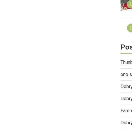
Pos
Thunb
ono s
Dobr
Dobrý
Famóz
Dobrý