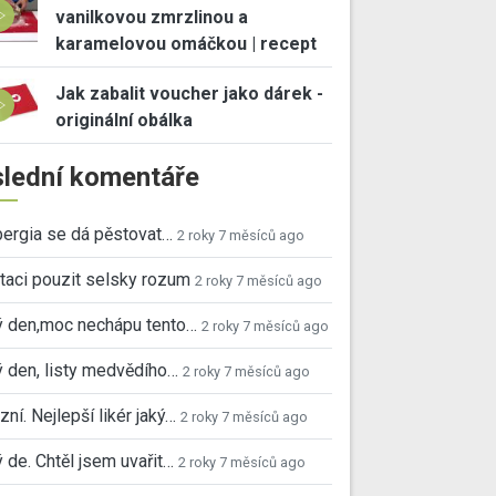
vanilkovou zmrzlinou a
karamelovou omáčkou | recept
Jak zabalit voucher jako dárek -
originální obálka
lední komentáře
ergia se dá pěstovat…
2 roky 7 měsíců ago
taci pouzit selsky rozum
2 roky 7 měsíců ago
ý den,moc nechápu tento…
2 roky 7 měsíců ago
 den, listy medvědího…
2 roky 7 měsíců ago
ní. Nejlepší likér jaký…
2 roky 7 měsíců ago
 de. Chtěl jsem uvařit…
2 roky 7 měsíců ago