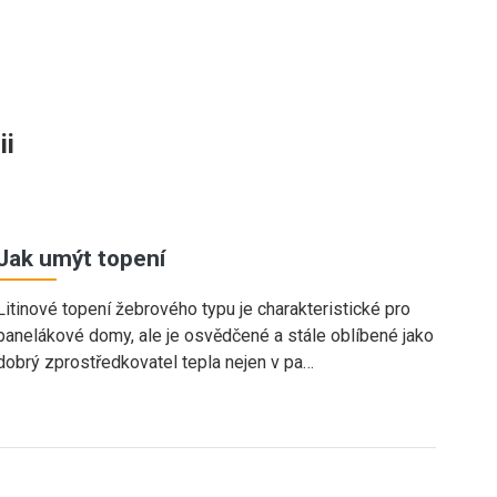
ii
Jak umýt topení
Litinové topení žebrového typu je charakteristické pro
panelákové domy, ale je osvědčené a stále oblíbené jako
dobrý zprostředkovatel tepla nejen v pa…