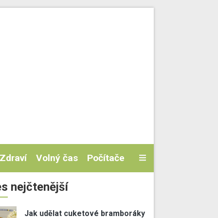
Zdraví
Volný čas
Počítače
s nejčtenější
Jak udělat cuketové bramboráky