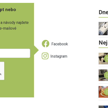
pt nebo
Dne
 a návody najdete
 e-mailové
Nej
Facebook
Instagram