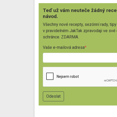
Teď už vám neuteče žádný rece
návod.
Všechny nové recepty, sezónní rady, tipy
v pravidelném JakTak zpravodaji ve své
schránce. ZDARMA.
Vaše e-mailová adresa