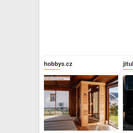
hobbys.cz
jit