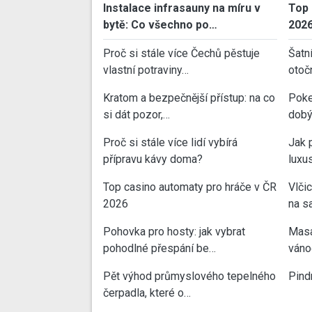
Instalace infrasauny na míru v
Top 
bytě: Co všechno po…
202
Proč si stále více Čechů pěstuje
Šatn
vlastní potraviny…
otoč
Kratom a bezpečnější přístup: na co
Poke
si dát pozor,…
dobý
Proč si stále více lidí vybírá
Jak 
přípravu kávy doma?
luxu
Top casino automaty pro hráče v ČR
Vlči
2026
na sa
Pohovka pro hosty: jak vybrat
Masa
pohodlné přespání be…
váno
Pět výhod průmyslového tepelného
Pind
čerpadla, které o…