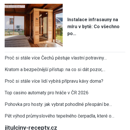
Instalace infrasauny na
míru v bytě: Co všechno
po…
Proč si stále více Čechů pěstuje vlastní potraviny…
Kratom a bezpečnější přístup: na co si dát pozor,…
Proč si stále více lidí vybírá přípravu kávy doma?
Top casino automaty pro hráče v ČR 2026
Pohovka pro hosty: jak vybrat pohodlné přespání be…
Pět výhod průmyslového tepelného čerpadla, které o…
jitulciny-recepty.cz