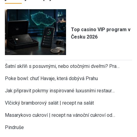
Top casino VIP program v
Česku 2026
Šatní skříň s posuvnými, nebo otočnými dveřmi? Pra…
Poke bowl: chuť Havaje, která dobývá Prahu
Jak připravit pokrmy inspirované luxusními restaur…
Vlčický bramborový salát | recept na salát
Masarykovo cukroví | recept na vánoční cukroví od…
Pindruše