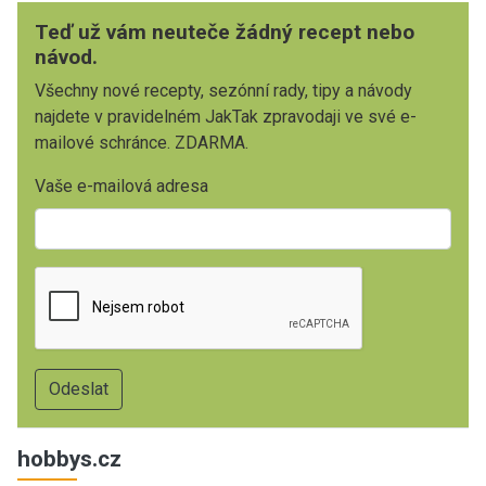
Teď už vám neuteče žádný recept nebo
návod.
Všechny nové recepty, sezónní rady, tipy a návody
najdete v pravidelném JakTak zpravodaji ve své e-
mailové schránce. ZDARMA.
Vaše e-mailová adresa
hobbys.cz