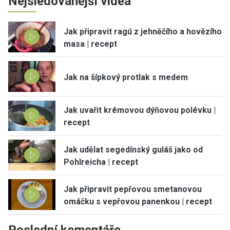
Nejsledovanější videa
Jak připravit ragú z jehněčího a hovězího
masa | recept
Jak na šípkový protlak s medem
Jak uvařit krémovou dýňovou polévku |
recept
Jak udělat segedínský guláš jako od
Pohlreicha | recept
Jak připravit pepřovou smetanovou
omáčku s vepřovou panenkou | recept
Poslední komentáře