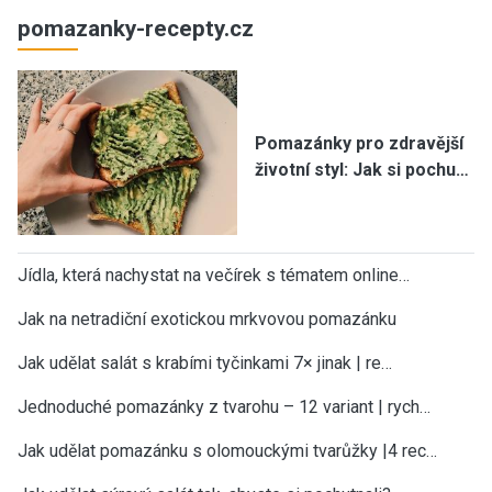
pomazanky-recepty.cz
Pomazánky pro zdravější
životní styl: Jak si pochu…
Jídla, která nachystat na večírek s tématem online…
Jak na netradiční exotickou mrkvovou pomazánku
Jak udělat salát s krabími tyčinkami 7× jinak | re…
Jednoduché pomazánky z tvarohu – 12 variant | rych…
Jak udělat pomazánku s olomouckými tvarůžky |4 rec…