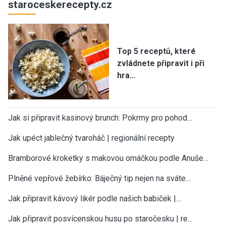
staroceskerecepty.cz
Top 5 receptů, které
zvládnete připravit i při
hra…
Jak si připravit kasinový brunch: Pokrmy pro pohod…
Jak upéct jablečný tvaroháč | regionální recepty
Bramborové kroketky s makovou omáčkou podle Anuše…
Plněné vepřové žebírko: Báječný tip nejen na sváte…
Jak připravit kávový likér podle našich babiček |…
Jak připravit posvícenskou husu po staročesku | re…