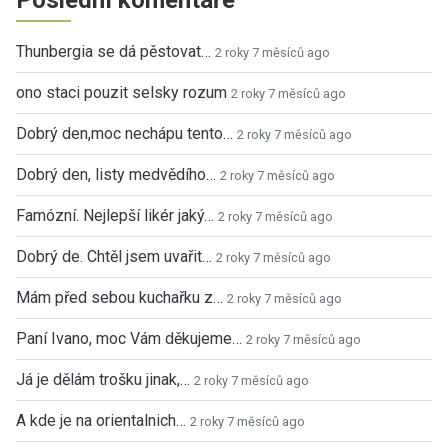
Thunbergia se dá pěstovat…
2 roky 7 měsíců ago
ono staci pouzit selsky rozum
2 roky 7 měsíců ago
Dobrý den,moc nechápu tento…
2 roky 7 měsíců ago
Dobrý den, listy medvědího…
2 roky 7 měsíců ago
Famózní. Nejlepší likér jaký…
2 roky 7 měsíců ago
Dobrý de. Chtěl jsem uvařit…
2 roky 7 měsíců ago
Mám před sebou kuchařku z…
2 roky 7 měsíců ago
Paní Ivano, moc Vám děkujeme…
2 roky 7 měsíců ago
Já je dělám trošku jinak,…
2 roky 7 měsíců ago
A kde je na orientalnich…
2 roky 7 měsíců ago