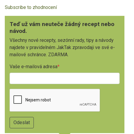
Subscribe to zhodnocení
Teď už vám neuteče žádný recept nebo
návod.
Všechny nové recepty, sezónní rady, tipy a návody
najdete v pravidelném JakTak zpravodaji ve své e-
mailové schránce. ZDARMA.
Vaše e-mailová adresa