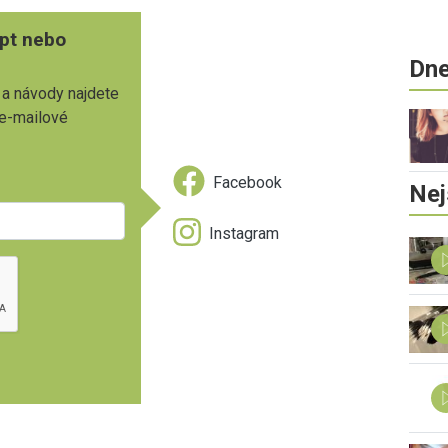
pt nebo
Dne
 a návody najdete
 e-mailové
Facebook
Nej
Instagram