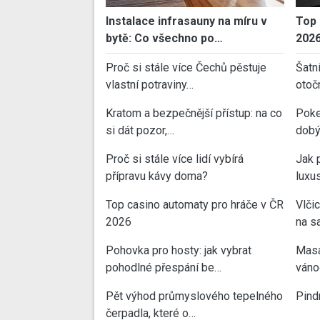
Instalace infrasauny na míru v
Top 
bytě: Co všechno po…
202
Proč si stále více Čechů pěstuje
Šatn
vlastní potraviny…
otoč
Kratom a bezpečnější přístup: na co
Poke
si dát pozor,…
dobý
Proč si stále více lidí vybírá
Jak 
přípravu kávy doma?
luxu
Top casino automaty pro hráče v ČR
Vlči
2026
na sa
Pohovka pro hosty: jak vybrat
Masa
pohodlné přespání be…
váno
Pět výhod průmyslového tepelného
Pind
čerpadla, které o…