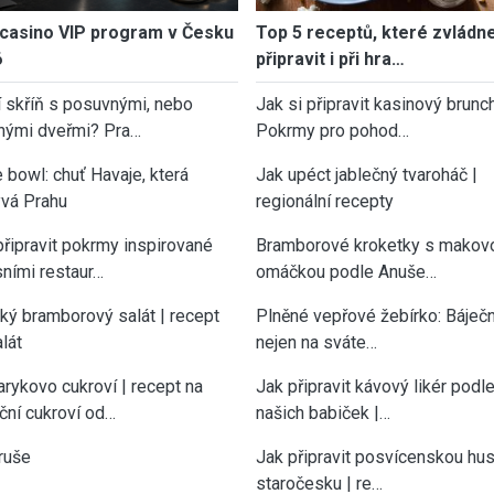
casino VIP program v Česku
Top 5 receptů, které zvládn
6
připravit i při hra…
í skříň s posuvnými, nebo
Jak si připravit kasinový brunch
nými dveřmi? Pra…
Pokrmy pro pohod…
 bowl: chuť Havaje, která
Jak upéct jablečný tvaroháč |
vá Prahu
regionální recepty
připravit pokrmy inspirované
Bramborové kroketky s makov
sními restaur…
omáčkou podle Anuše…
cký bramborový salát | recept
Plněné vepřové žebírko: Báječn
lát
nejen na sváte…
rykovo cukroví | recept na
Jak připravit kávový likér podl
ční cukroví od…
našich babiček |…
ruše
Jak připravit posvícenskou hu
staročesku | re…