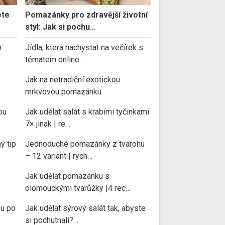
ete
Pomazánky pro zdravější životní
styl: Jak si pochu…
:
Jídla, která nachystat na večírek s
tématem online…
Jak na netradiční exotickou
mrkvovou pomazánku
ou
Jak udělat salát s krabími tyčinkami
7× jinak | re…
ý tip
Jednoduché pomazánky z tvarohu
– 12 variant | rych…
e
Jak udělat pomazánku s
olomouckými tvarůžky |4 rec…
su po
Jak udělat sýrový salát tak, abyste
si pochutnali?…