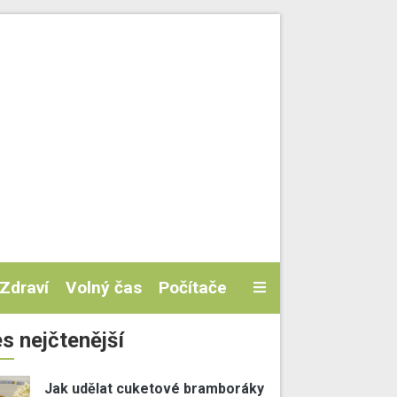
Zdraví
Volný čas
Počítače
s nejčtenější
Jak udělat cuketové bramboráky