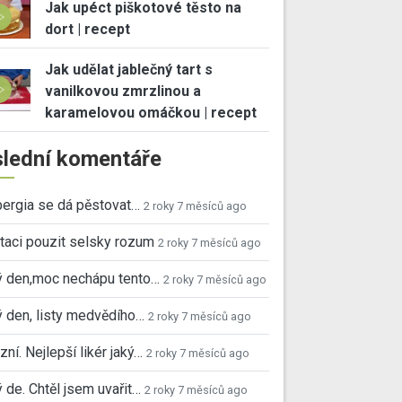
Jak upéct piškotové těsto na
dort | recept
Jak udělat jablečný tart s
vanilkovou zmrzlinou a
karamelovou omáčkou | recept
lední komentáře
ergia se dá pěstovat…
2 roky 7 měsíců ago
taci pouzit selsky rozum
2 roky 7 měsíců ago
ý den,moc nechápu tento…
2 roky 7 měsíců ago
 den, listy medvědího…
2 roky 7 měsíců ago
ní. Nejlepší likér jaký…
2 roky 7 měsíců ago
 de. Chtěl jsem uvařit…
2 roky 7 měsíců ago