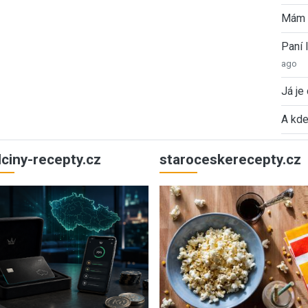
Mám 
Paní
ago
Já je
A kde
ulciny-recepty.cz
staroceskerecepty.cz