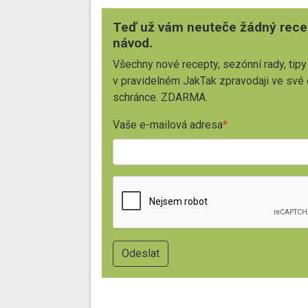
Teď už vám neuteče žádný rece
návod.
Všechny nové recepty, sezónní rady, tipy
v pravidelném JakTak zpravodaji ve své
schránce. ZDARMA.
Vaše e-mailová adresa