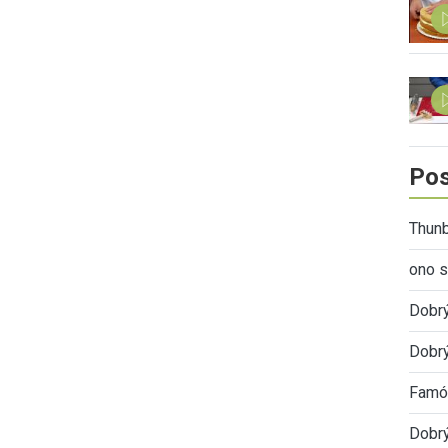
Pos
Thunb
ono s
Dobr
Dobrý
Famóz
Dobrý