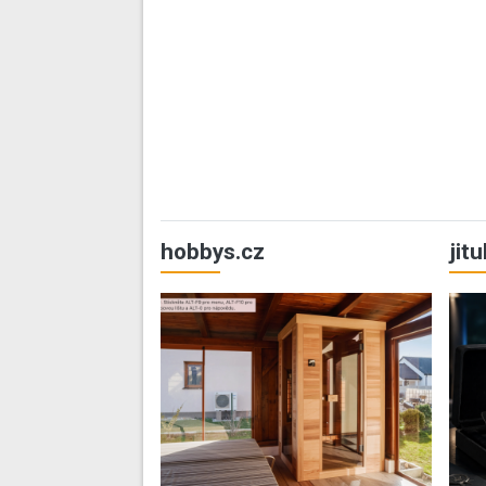
hobbys.cz
jit