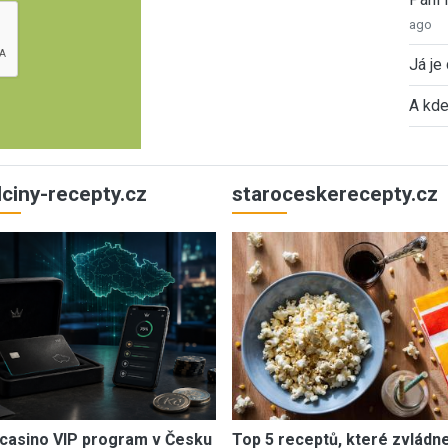
ago
Já je
A kde
ulciny-recepty.cz
staroceskerecepty.cz
casino VIP program v Česku
Top 5 receptů, které zvládn