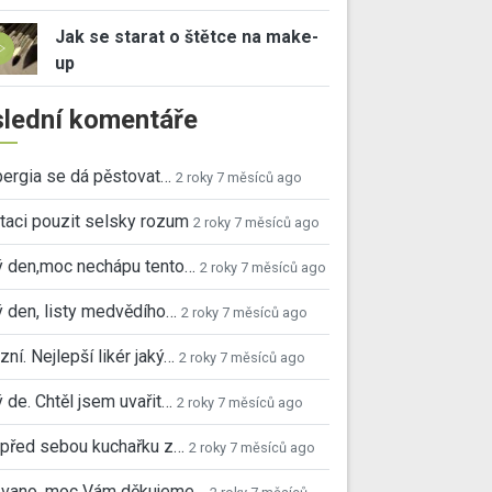
Jak se starat o štětce na make-
up
lední komentáře
ergia se dá pěstovat…
2 roky 7 měsíců ago
taci pouzit selsky rozum
2 roky 7 měsíců ago
ý den,moc nechápu tento…
2 roky 7 měsíců ago
 den, listy medvědího…
2 roky 7 měsíců ago
ní. Nejlepší likér jaký…
2 roky 7 měsíců ago
 de. Chtěl jsem uvařit…
2 roky 7 měsíců ago
před sebou kuchařku z…
2 roky 7 měsíců ago
 Ivano, moc Vám děkujeme…