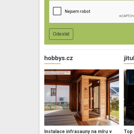
hobbys.cz
jit
Instalace infrasauny na míru v
Top 