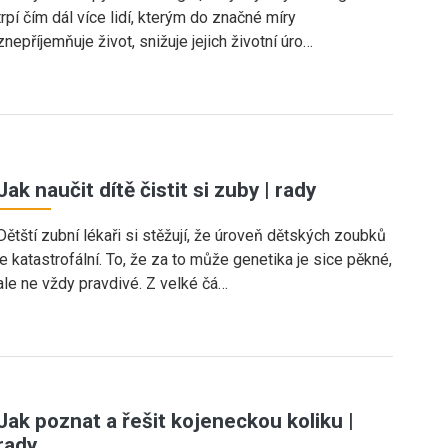
trpí čím dál více lidí, kterým do značné míry
znepříjemňuje život, snižuje jejich životní úro…
Jak naučit dítě čistit si zuby | rady
Dětští zubní lékaři si stěžují, že úroveň dětských zoubků
je katastrofální. To, že za to může genetika je sice pěkné,
ale ne vždy pravdivé. Z velké čá…
Jak poznat a řešit kojeneckou koliku |
rady