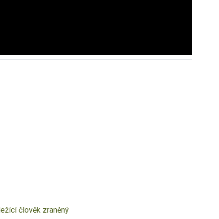
ležící člověk
zraněný