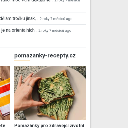
2 roky 7 měsíců
 dělám trošku jinak,…
2 roky 7 měsíců ago
 je na orientalnich…
2 roky 7 měsíců ago
pomazanky-recepty.cz
ete
Pomazánky pro zdravější životní