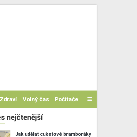
Zdraví
Volný čas
Počítače
s nejčtenější
Jak udělat cuketové bramboráky