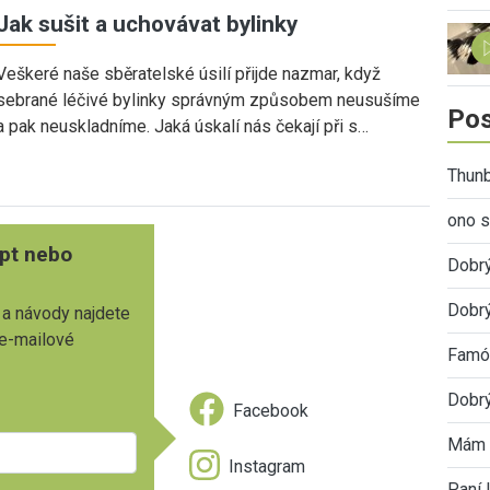
Jak sušit a uchovávat bylinky
Veškeré naše sběratelské úsilí přijde nazmar, když
sebrané léčivé bylinky správným způsobem neusušíme
Pos
a pak neuskladníme. Jaká úskalí nás čekají při s…
Thunb
ono s
pt nebo
Dobr
Dobrý
 a návody najdete
 e-mailové
Famóz
Dobrý
Facebook
Mám 
Instagram
Paní