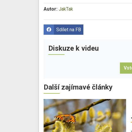
Autor:
JakTak
Sdílet na FB
Diskuze k videu
Vst
Další zajímavé články