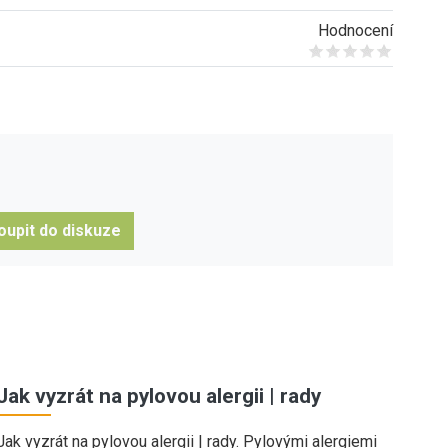
Hodnocení
Give it 1/5
Give it 2/5
Give it 3/5
Give it 4/5
Give it 5/5
oupit do diskuze
Jak vyzrát na pylovou alergii | rady
Jak vyzrát na pylovou alergii | rady. Pylovými alergiemi