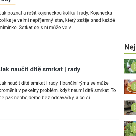
Jak poznat a řešit kojeneckou koliku | rady. Kojenecká
kolika je velmi nepříjemný stav, který zažije snad každé
miminko. Setkat se s ní může ve v…
Nej
Jak naučit dítě smrkat | rady
Jak naučit dítě smrkat | rady. I banální rýma se může
proměnit v pekelný problém, když neumí dítě smrkat. To
se pak neobejdeme bez odsávačky, a co si…