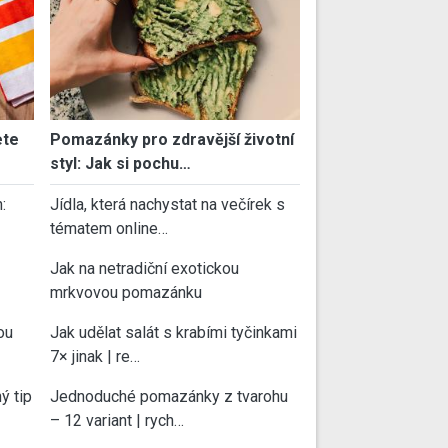
ete
Pomazánky pro zdravější životní
styl: Jak si pochu…
:
Jídla, která nachystat na večírek s
tématem online…
Jak na netradiční exotickou
mrkvovou pomazánku
ou
Jak udělat salát s krabími tyčinkami
7× jinak | re…
ý tip
Jednoduché pomazánky z tvarohu
– 12 variant | rych…