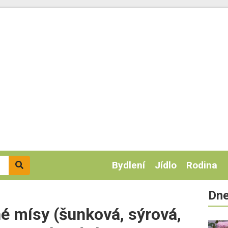
Bydlení
Jídlo
Rodina
Dne
né mísy (šunková, sýrová,