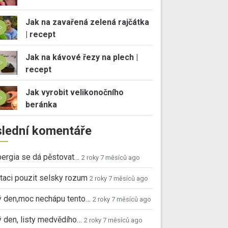
Jak na zavařená zelená rajčátka
| recept
Jak na kávové řezy na plech |
recept
Jak vyrobit velikonočního
beránka
lední komentáře
ergia se dá pěstovat…
2 roky 7 měsíců ago
taci pouzit selsky rozum
2 roky 7 měsíců ago
ý den,moc nechápu tento…
2 roky 7 měsíců ago
 den, listy medvědího…
2 roky 7 měsíců ago