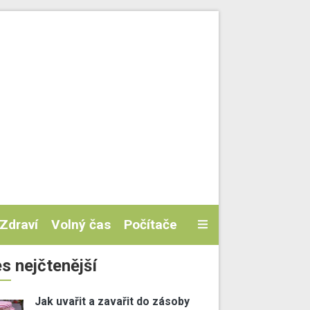
Zdraví
Volný čas
Počítače
s nejčtenější
Jak uvařit a zavařit do zásoby