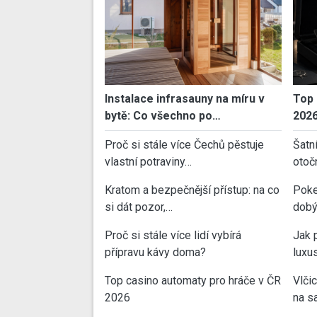
Instalace infrasauny na míru v
Top 
bytě: Co všechno po…
202
Proč si stále více Čechů pěstuje
Šatn
vlastní potraviny…
otoč
Kratom a bezpečnější přístup: na co
Poke
si dát pozor,…
dobý
Proč si stále více lidí vybírá
Jak 
přípravu kávy doma?
luxu
Top casino automaty pro hráče v ČR
Vlči
2026
na sa