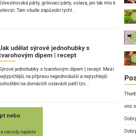
Silvestrovská párty, grilovací párty, oslava, jen tak mls k
televizi. Tam všude zapůsobí rychl…
Jak udělat sýrové jednohubky s
tvarohovým dipem | recept
Sýrové jednohubky s tvarohovým dipem | recept. Mezi
nejtypičtější, na přípravu nejjednodušší a nejrychlejší
Pos
pohoštění na domácích oslavách patří tzv.…
Thunb
ono s
pt nebo
Dobr
Dobrý
 a návody najdete