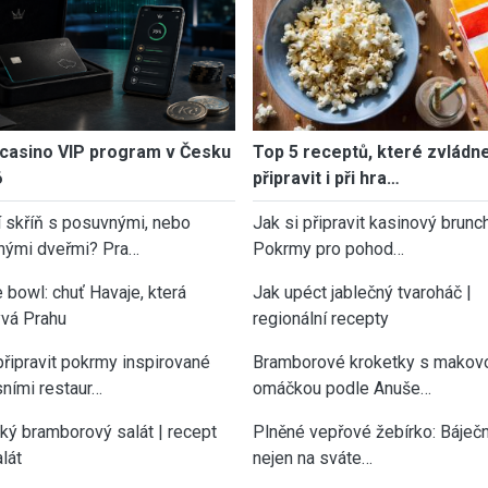
casino VIP program v Česku
Top 5 receptů, které zvládn
6
připravit i při hra…
í skříň s posuvnými, nebo
Jak si připravit kasinový brunch
nými dveřmi? Pra…
Pokrmy pro pohod…
 bowl: chuť Havaje, která
Jak upéct jablečný tvaroháč |
vá Prahu
regionální recepty
připravit pokrmy inspirované
Bramborové kroketky s makov
sními restaur…
omáčkou podle Anuše…
cký bramborový salát | recept
Plněné vepřové žebírko: Báječn
lát
nejen na sváte…