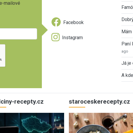
 e-mailové
Famóz
Dobrý
Facebook
Mám 
Instagram
Paní
ago
Já je
A kde
ulciny-recepty.cz
staroceskerecepty.cz