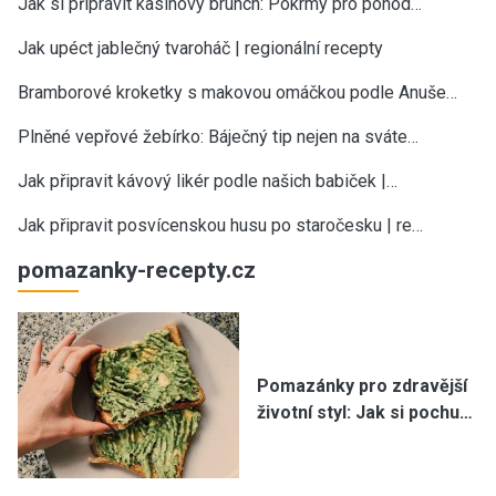
Jak si připravit kasinový brunch: Pokrmy pro pohod…
Jak upéct jablečný tvaroháč | regionální recepty
Bramborové kroketky s makovou omáčkou podle Anuše…
Plněné vepřové žebírko: Báječný tip nejen na sváte…
Jak připravit kávový likér podle našich babiček |…
Jak připravit posvícenskou husu po staročesku | re…
pomazanky-recepty.cz
Pomazánky pro zdravější
životní styl: Jak si pochu…