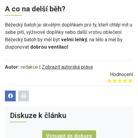
A co na delší běh?
Běžecký batoh je skvělým doplňkem pro ty, kteří chtějí mít u
sebe pití, výživové doplňky nebo další vrstvu oblečení.
Běžecký batoh by měl být
velmi lehký
, na tělo a měl by
disponovat
dobrou ventilací
.
Autor:
redakce
|
Zobrazit autorská práva
Hodnocení
Give it 1/5
Give it 2/5
Give it 3/5
Give it 4/5
Give it 5/5
Diskuze k článku
Vstoupit do diskuze