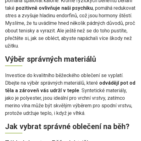
pomáhá spalovat kalorie. Kromě fyzických benefitů běhání
také
pozitivně ovlivňuje naši psychiku
, pomáhá redukovat
stres a zvyšuje hladinu endorfinů, což jsou hormony štěstí.
Myslíme, že tu uvádíme hned několik pádných důvodů, proč
obout tenisky a vyrazit. Ale ještě než se do toho pustíte,
přečtěte si, jak se obléct, abyste napáchali více škody než
užitku.
Výběr správných materiálů
Investice do kvalitního běžeckého oblečení se vyplatí.
Dbejte na výběr správných materiálů, které
odvádějí pot od
těla a zároveň vás udrží v teple
. Syntetické materiály,
jako je polyester, jsou ideální pro vrchní vrstvy, zatímco
merino vlna může být skvělým výběrem pro spodní vrstvu,
protože udržuje teplo, i když je vlhká.
Jak vybrat správné oblečení na běh?