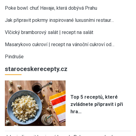
Poke bowl: chuť Havaje, která dobývá Prahu
Jak připravit pokrmy inspirované luxusními restaur…
Vlčický bramborový salát | recept na salát
Masarykovo cukroví | recept na vánoční cukroví od…
Pindruše
staroceskerecepty.cz
Top 5 receptů, které
zvládnete připravit i při
hra…