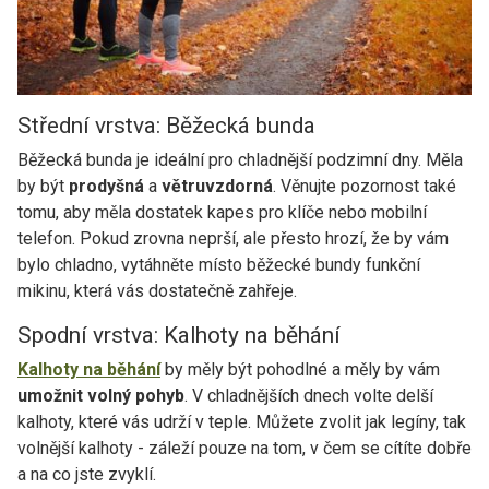
Střední vrstva: Běžecká bunda
Běžecká bunda je ideální pro chladnější podzimní dny. Měla
by být
prodyšná
a
větruvzdorná
. Věnujte pozornost také
tomu, aby měla dostatek kapes pro klíče nebo mobilní
telefon. Pokud zrovna neprší, ale přesto hrozí, že by vám
bylo chladno, vytáhněte místo běžecké bundy funkční
mikinu, která vás dostatečně zahřeje.
Spodní vrstva: Kalhoty na běhání
Kalhoty na běhání
by měly být pohodlné a měly by vám
umožnit volný pohyb
. V chladnějších dnech volte delší
kalhoty, které vás udrží v teple. Můžete zvolit jak legíny, tak
volnější kalhoty - záleží pouze na tom, v čem se cítíte dobře
a na co jste zvyklí.