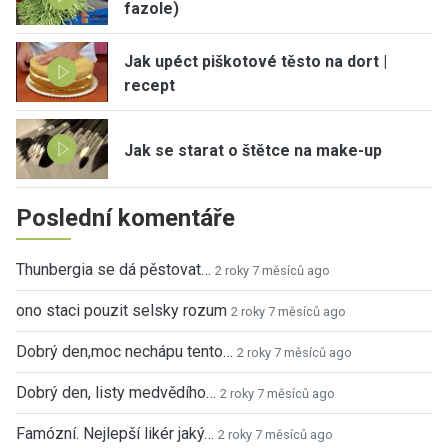
fazole)
Jak upéct piškotové těsto na dort |
recept
Jak se starat o štětce na make-up
Poslední komentáře
Thunbergia se dá pěstovat…
2 roky 7 měsíců ago
ono staci pouzit selsky rozum
2 roky 7 měsíců ago
Dobrý den,moc nechápu tento…
2 roky 7 měsíců ago
Dobrý den, listy medvědího…
2 roky 7 měsíců ago
Famózní. Nejlepší likér jaký…
2 roky 7 měsíců ago