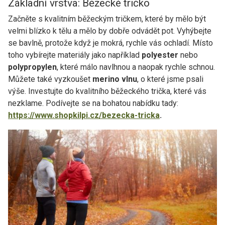
Základní vrstva: Běžecké tričko
Začněte s kvalitním běžeckým tričkem, které by mělo být
velmi blízko k tělu a mělo by dobře odvádět pot. Vyhýbejte
se bavlně, protože když je mokrá, rychle vás ochladí. Místo
toho vybírejte materiály jako například
polyester
nebo
polypropylen
, které málo navlhnou a naopak rychle schnou.
Můžete také vyzkoušet
merino vlnu
, o které jsme psali
výše. Investujte do kvalitního běžeckého trička, které vás
nezklame. Podívejte se na bohatou nabídku tady:
https://www.shopkilpi.cz/bezecka-tricka
.