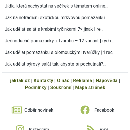
Jídla, která nachystat na večírek s tématem online…
Jak na netradiční exotickou mrkvovou pomazánku
Jak udělat salát s krabími tyčinkami 7× jinak | re…
Jednoduché pomazánky z tvarohu – 12 variant | rych…
Jak udělat pomazánku s olomouckými tvarůžky |4 rec…
Jak udělat sýrový salát tak, abyste si pochutnali?…
jaktak.cz
|
Kontakty
|
O nás
|
Reklama
|
Nápověda
|
Podmínky
|
Soukromí
|
Mapa stránek
Odběr novinek
Facebook
Instagram
RSS