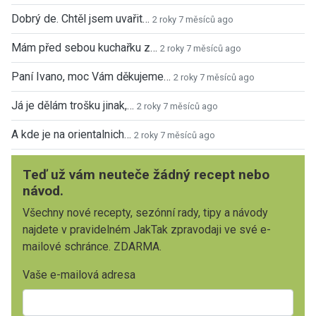
Dobrý de. Chtěl jsem uvařit…
2 roky 7 měsíců ago
Mám před sebou kuchařku z…
2 roky 7 měsíců ago
Paní Ivano, moc Vám děkujeme…
2 roky 7 měsíců ago
Já je dělám trošku jinak,…
2 roky 7 měsíců ago
A kde je na orientalnich…
2 roky 7 měsíců ago
Teď už vám neuteče žádný recept nebo
návod.
Všechny nové recepty, sezónní rady, tipy a návody
najdete v pravidelném JakTak zpravodaji ve své e-
mailové schránce. ZDARMA.
Vaše e-mailová adresa