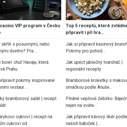
casino VIP program v Česku
Top 5 receptů, které zvládn
6
připravit i při hra…
í skříň s posuvnými, nebo
Jak si připravit kasinový brunch
nými dveřmi? Pra…
Pokrmy pro pohod…
 bowl: chuť Havaje, která
Jak upéct jablečný tvaroháč |
vá Prahu
regionální recepty
připravit pokrmy inspirované
Bramborové kroketky s makov
sními restaur…
omáčkou podle Anuše…
cký bramborový salát | recept
Plněné vepřové žebírko: Báječn
lát
nejen na sváte…
rykovo cukroví | recept na
Jak připravit kávový likér podl
ční cukroví od…
našich babiček |…