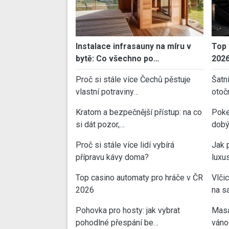
Instalace infrasauny na míru v
Top 
bytě: Co všechno po…
202
Proč si stále více Čechů pěstuje
Šatn
vlastní potraviny…
otoč
Kratom a bezpečnější přístup: na co
Poke
si dát pozor,…
dobý
Proč si stále více lidí vybírá
Jak 
přípravu kávy doma?
luxu
Top casino automaty pro hráče v ČR
Vlči
2026
na sa
Pohovka pro hosty: jak vybrat
Masa
pohodlné přespání be…
váno