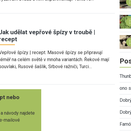
Jak udělat vepřové špízy v troubě |
recept
Vepřové špízy | recept. Masové špízy se připravují
téměř na celém světě v mnoha variantách. Řekové mají
Pos
souvlaki, Rusové šašlik, Srbové ražniči, Turci…
Thunb
ono s
pt nebo
Dobr
Dobrý
 a návody najdete
 e-mailové
Famóz