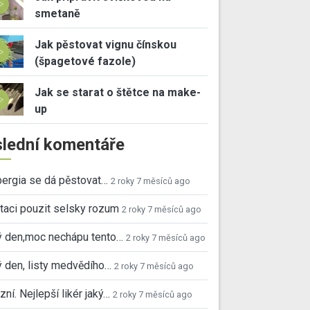
smetaně
Jak pěstovat vignu čínskou
(špagetové fazole)
Jak se starat o štětce na make-
up
lední komentáře
ergia se dá pěstovat…
2 roky 7 měsíců ago
taci pouzit selsky rozum
2 roky 7 měsíců ago
ý den,moc nechápu tento…
2 roky 7 měsíců ago
 den, listy medvědího…
2 roky 7 měsíců ago
ní. Nejlepší likér jaký…
2 roky 7 měsíců ago