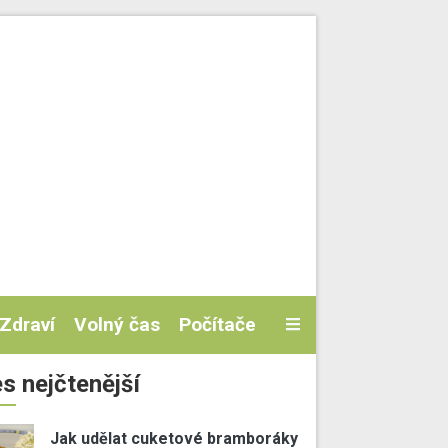
Zdraví
Volný čas
Počítače
s nejčtenější
Jak udělat cuketové bramboráky