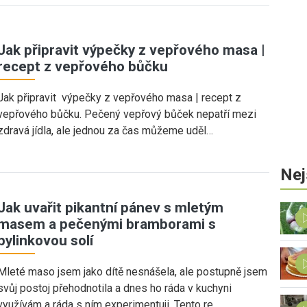
Jak připravit výpečky z vepřového masa |
recept z vepřového bůčku
Jak připravit výpečky z vepřového masa | recept z
vepřového bůčku. Pečený vepřový bůček nepatří mezi
zdravá jídla, ale jednou za čas můžeme uděl…
Nej
Jak uvařit pikantní pánev s mletým
masem a pečenými bramborami s
bylinkovou solí
Mleté maso jsem jako dítě nesnášela, ale postupně jsem
svůj postoj přehodnotila a dnes ho ráda v kuchyni
využívám a ráda s ním experimentuji. Tento re…