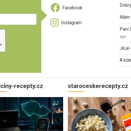
Dobrý
Facebook
Mám 
Instagram
Paní
ago
Já je
A kde
ulciny-recepty.cz
staroceskerecepty.cz