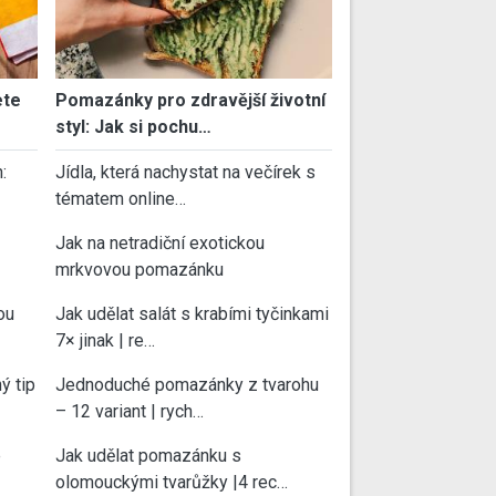
ete
Pomazánky pro zdravější životní
styl: Jak si pochu…
:
Jídla, která nachystat na večírek s
tématem online…
Jak na netradiční exotickou
mrkvovou pomazánku
ou
Jak udělat salát s krabími tyčinkami
7× jinak | re…
ý tip
Jednoduché pomazánky z tvarohu
– 12 variant | rych…
e
Jak udělat pomazánku s
olomouckými tvarůžky |4 rec…