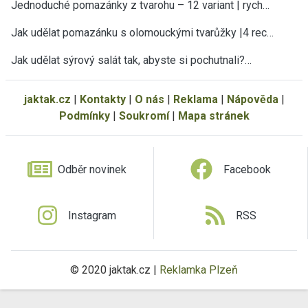
Jednoduché pomazánky z tvarohu – 12 variant | rych…
Jak udělat pomazánku s olomouckými tvarůžky |4 rec…
Jak udělat sýrový salát tak, abyste si pochutnali?…
jaktak.cz
|
Kontakty
|
O nás
|
Reklama
|
Nápověda
|
Podmínky
|
Soukromí
|
Mapa stránek
Odběr novinek
Facebook
Instagram
RSS
© 2020 jaktak.cz |
Reklamka Plzeň