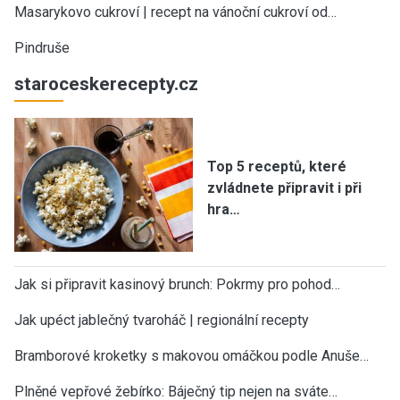
Masarykovo cukroví | recept na vánoční cukroví od…
Pindruše
staroceskerecepty.cz
Top 5 receptů, které
zvládnete připravit i při
hra…
Jak si připravit kasinový brunch: Pokrmy pro pohod…
Jak upéct jablečný tvaroháč | regionální recepty
Bramborové kroketky s makovou omáčkou podle Anuše…
Plněné vepřové žebírko: Báječný tip nejen na sváte…