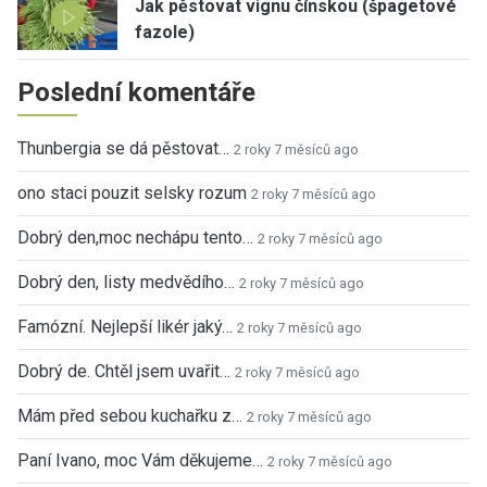
Jak pěstovat vignu čínskou (špagetové
fazole)
Poslední komentáře
Thunbergia se dá pěstovat…
2 roky 7 měsíců ago
ono staci pouzit selsky rozum
2 roky 7 měsíců ago
Dobrý den,moc nechápu tento…
2 roky 7 měsíců ago
Dobrý den, listy medvědího…
2 roky 7 měsíců ago
Famózní. Nejlepší likér jaký…
2 roky 7 měsíců ago
Dobrý de. Chtěl jsem uvařit…
2 roky 7 měsíců ago
Mám před sebou kuchařku z…
2 roky 7 měsíců ago
Paní Ivano, moc Vám děkujeme…
2 roky 7 měsíců ago