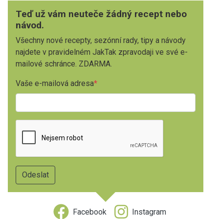
Teď už vám neuteče žádný recept nebo
návod.
Všechny nové recepty, sezónní rady, tipy a návody
najdete v pravidelném JakTak zpravodaji ve své e-
mailové schránce. ZDARMA.
Vaše e-mailová adresa
Facebook
Instagram