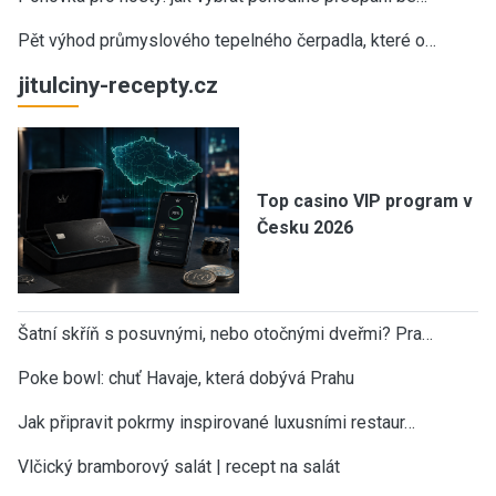
Pět výhod průmyslového tepelného čerpadla, které o…
jitulciny-recepty.cz
Top casino VIP program v
Česku 2026
Šatní skříň s posuvnými, nebo otočnými dveřmi? Pra…
Poke bowl: chuť Havaje, která dobývá Prahu
Jak připravit pokrmy inspirované luxusními restaur…
Vlčický bramborový salát | recept na salát