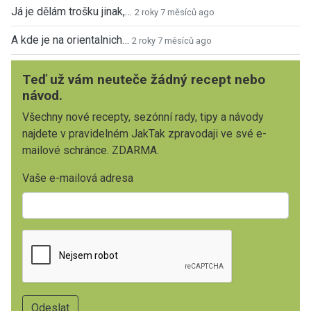
Já je dělám trošku jinak,…
2 roky 7 měsíců ago
A kde je na orientalnich…
2 roky 7 měsíců ago
Teď už vám neuteče žádný recept nebo
návod.
Všechny nové recepty, sezónní rady, tipy a návody
najdete v pravidelném JakTak zpravodaji ve své e-
mailové schránce. ZDARMA.
Vaše e-mailová adresa