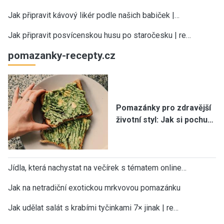
Jak připravit kávový likér podle našich babiček |…
Jak připravit posvícenskou husu po staročesku | re…
pomazanky-recepty.cz
Pomazánky pro zdravější
životní styl: Jak si pochu…
Jídla, která nachystat na večírek s tématem online…
Jak na netradiční exotickou mrkvovou pomazánku
Jak udělat salát s krabími tyčinkami 7× jinak | re…