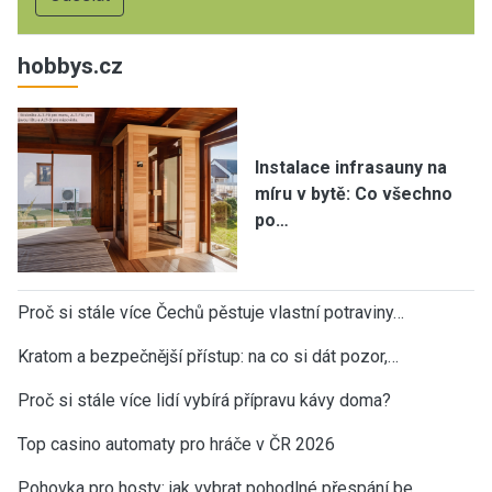
hobbys.cz
Instalace infrasauny na
míru v bytě: Co všechno
po…
Proč si stále více Čechů pěstuje vlastní potraviny…
Kratom a bezpečnější přístup: na co si dát pozor,…
Proč si stále více lidí vybírá přípravu kávy doma?
Top casino automaty pro hráče v ČR 2026
Pohovka pro hosty: jak vybrat pohodlné přespání be…