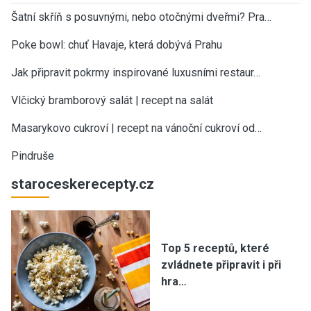
Šatní skříň s posuvnými, nebo otočnými dveřmi? Pra…
Poke bowl: chuť Havaje, která dobývá Prahu
Jak připravit pokrmy inspirované luxusními restaur…
Vlčický bramborový salát | recept na salát
Masarykovo cukroví | recept na vánoční cukroví od…
Pindruše
staroceskerecepty.cz
Top 5 receptů, které
zvládnete připravit i při
hra…