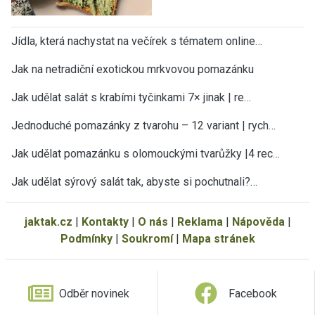
Jídla, která nachystat na večírek s tématem online…
Jak na netradiční exotickou mrkvovou pomazánku
Jak udělat salát s krabími tyčinkami 7× jinak | re…
Jednoduché pomazánky z tvarohu – 12 variant | rych…
Jak udělat pomazánku s olomouckými tvarůžky |4 rec…
Jak udělat sýrový salát tak, abyste si pochutnali?…
jaktak.cz
|
Kontakty
|
O nás
|
Reklama
|
Nápověda
|
Podmínky
|
Soukromí
|
Mapa stránek
Odběr novinek
Facebook