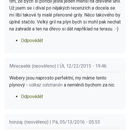
tím, že bych si pořídil ještě jeden menší na dřevěné uhlí.
Už jsem se i díval po nějakých recenzích a docela se
mi líbí takové ty malé přenosné grily. Něco takového by
úplně stačilo. Velký gril na plyn bych si mohl pak nechat
na zahradě a ten na dřevo si dát například na terasu. :-)
Odpovědět
Mireceekk (neověřeno) | Út, 12/22/2015 - 19:46
Webery jsou naprosto perfektní, my máme tento
plynový -
odkaz odstraněn
a neměnili bychom za nic.
Odpovědět
honzaj. (neověřeno) | Pá, 05/13/2016 - 05:53