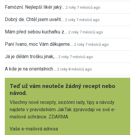
Famózní. Nejlepší likér jaký…
2 roky 7 měsíců ago
Dobrý de. Chtěl jsem uvařit…
2 roky 7 měsíců ago
Mám před sebou kuchařku z…
2 roky 7 měsíců ago
Paní Ivano, moc Vám děkujeme…
2 roky 7 měsíců ago
Já je dělám trošku jinak,…
2 roky 7 měsíců ago
A kde je na orientalnich…
2 roky 8 měsíců ago
Teď už vám neuteče žádný recept nebo
návod.
Všechny nové recepty, sezónní rady, tipy a návody
najdete v pravidelném JakTak zpravodaji ve své e-
mailové schránce. ZDARMA.
Vaše e-mailová adresa