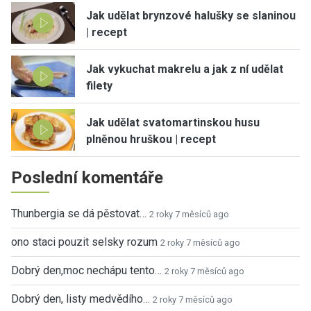
Jak udělat brynzové halušky se slaninou
| recept
Jak vykuchat makrelu a jak z ní udělat
filety
Jak udělat svatomartinskou husu
plněnou hruškou | recept
Poslední komentáře
Thunbergia se dá pěstovat…
2 roky 7 měsíců ago
ono staci pouzit selsky rozum
2 roky 7 měsíců ago
Dobrý den,moc nechápu tento…
2 roky 7 měsíců ago
Dobrý den, listy medvědího…
2 roky 7 měsíců ago