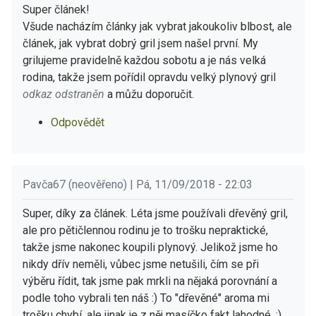
Super článek!
Všude nacházím články jak vybrat jakoukoliv blbost, ale
článek, jak vybrat dobrý gril jsem našel první. My
grilujeme pravidelně každou sobotu a je nás velká
rodina, takže jsem pořídil opravdu velký plynový gril
odkaz odstraněn
a můžu doporučit.
Odpovědět
Pavča67 (neověřeno) | Pá, 11/09/2018 - 22:03
Super, díky za článek. Léta jsme používali dřevěný gril,
ale pro pětičlennou rodinu je to trošku nepraktické,
takže jsme nakonec koupili plynový. Jelikož jsme ho
nikdy dřív neměli, vůbec jsme netušili, čím se při
výběru řídit, tak jsme pak mrkli na nějaká porovnání a
podle toho vybrali ten náš :) To "dřevěné" aroma mi
trošku chybí, ale jinak je z něj masíčko fakt lahodné. :)