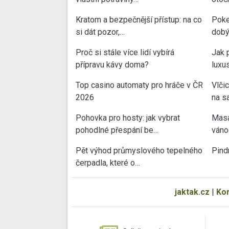
Kratom a bezpečnější přístup: na co
Poke
si dát pozor,…
dobý
Proč si stále více lidí vybírá
Jak 
přípravu kávy doma?
luxu
Top casino automaty pro hráče v ČR
Vlči
2026
na sa
Pohovka pro hosty: jak vybrat
Masa
pohodlné přespání be…
váno
Pět výhod průmyslového tepelného
Pind
čerpadla, které o…
jaktak.cz
|
Ko