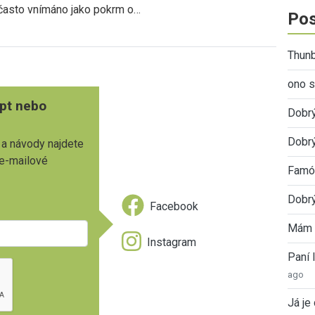
často vnímáno jako pokrm o…
Pos
Thunb
ono s
pt nebo
Dobr
Dobrý
 a návody najdete
 e-mailové
Famóz
Dobrý
Facebook
Mám 
Instagram
Paní
ago
Já je