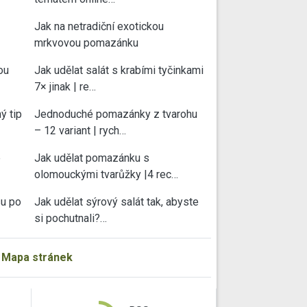
Jak na netradiční exotickou
mrkvovou pomazánku
ou
Jak udělat salát s krabími tyčinkami
7× jinak | re…
ý tip
Jednoduché pomazánky z tvarohu
– 12 variant | rych…
e
Jak udělat pomazánku s
olomouckými tvarůžky |4 rec…
su po
Jak udělat sýrový salát tak, abyste
si pochutnali?…
|
Mapa stránek