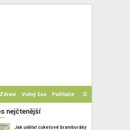
Zdraví
Volný čas
Počítače
s nejčtenější
Jak udělat cuketové bramboráky