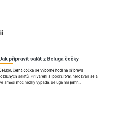
ii
Jak připravit salát z Beluga čočky
Beluga, černá čočka se výborně hodí na přípravu
rozličných salátů. Při vaření si podrží tvar, nerozváří se a
ve směsi moc hezky vypadá. Beluga má jemn…