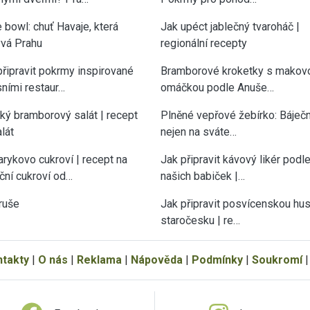
 bowl: chuť Havaje, která
Jak upéct jablečný tvaroháč |
vá Prahu
regionální recepty
připravit pokrmy inspirované
Bramborové kroketky s makov
sními restaur…
omáčkou podle Anuše…
cký bramborový salát | recept
Plněné vepřové žebírko: Báječn
lát
nejen na sváte…
rykovo cukroví | recept na
Jak připravit kávový likér podl
ční cukroví od…
našich babiček |…
ruše
Jak připravit posvícenskou hu
staročesku | re…
ntakty
|
O nás
|
Reklama
|
Nápověda
|
Podmínky
|
Soukromí