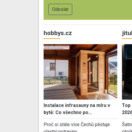
hobbys.cz
jit
Instalace infrasauny na míru v
Top 
bytě: Co všechno po…
202
Proč si stále více Čechů pěstuje
Šatn
vlastní potraviny…
otoč