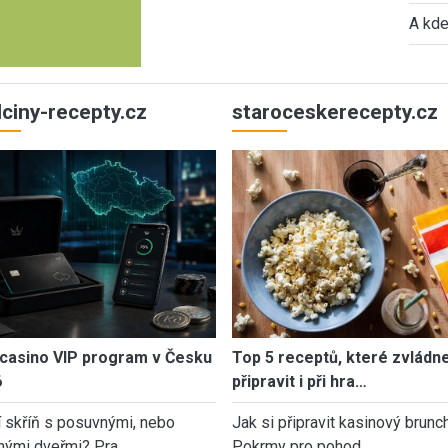
A kde
ulciny-recepty.cz
staroceskerecepty.cz
casino VIP program v Česku
Top 5 receptů, které zvládn
6
připravit i při hra…
í skříň s posuvnými, nebo
Jak si připravit kasinový brunch
nými dveřmi? Pra…
Pokrmy pro pohod…