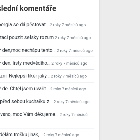
lední komentáře
ergia se dá pěstovat…
2 roky 7 měsíců ago
taci pouzit selsky rozum
2 roky 7 měsíců ago
ý den,moc nechápu tento…
2 roky 7 měsíců ago
 den, listy medvědího…
2 roky 7 měsíců ago
ní. Nejlepší likér jaký…
2 roky 7 měsíců ago
 de. Chtěl jsem uvařit…
2 roky 7 měsíců ago
před sebou kuchařku z…
2 roky 7 měsíců ago
 Ivano, moc Vám děkujeme…
2 roky 7 měsíců
 dělám trošku jinak,…
2 roky 7 měsíců ago