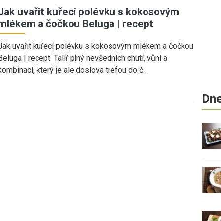
Jak uvařit kuřecí polévku s kokosovým
mlékem a čočkou Beluga | recept
Jak uvařit kuřecí polévku s kokosovým mlékem a čočkou
Beluga | recept. Talíř plný nevšedních chutí, vůní a
kombinací, který je ale doslova trefou do č…
Dne