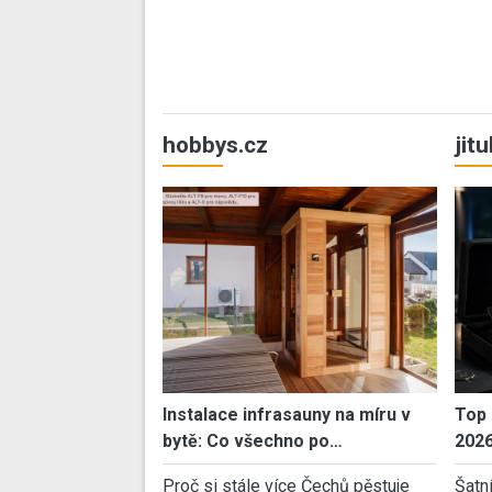
hobbys.cz
jit
Instalace infrasauny na míru v
Top 
bytě: Co všechno po…
202
Proč si stále více Čechů pěstuje
Šatn