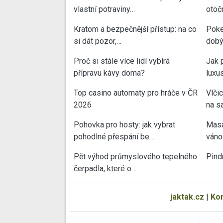
vlastní potraviny…
otoč
Kratom a bezpečnější přístup: na co
Poke
si dát pozor,…
dobý
Proč si stále více lidí vybírá
Jak 
přípravu kávy doma?
luxu
Top casino automaty pro hráče v ČR
Vlči
2026
na sa
Pohovka pro hosty: jak vybrat
Masa
pohodlné přespání be…
váno
Pět výhod průmyslového tepelného
Pind
čerpadla, které o…
jaktak.cz
|
Ko