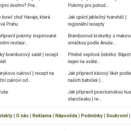
nými dveřmi? Pra…
Pokrmy pro pohod…
 bowl: chuť Havaje, která
Jak upéct jablečný tvaroháč |
vá Prahu
regionální recepty
připravit pokrmy inspirované
Bramborové kroketky s makov
sními restaur…
omáčkou podle Anuše…
cký bramborový salát | recept
Plněné vepřové žebírko: Báječn
lát
nejen na sváte…
rykovo cukroví | recept na
Jak připravit kávový likér podl
ční cukroví od…
našich babiček |…
ruše
Jak připravit posvícenskou hu
staročesku | re…
ntakty
|
O nás
|
Reklama
|
Nápověda
|
Podmínky
|
Soukromí