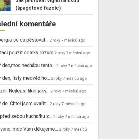
Jak pěstovat vignu čínskou
(špagetové fazole)
lední komentáře
ergia se dá pěstovat…
2 roky 7 měsíců ago
taci pouzit selsky rozum
2 roky 7 měsíců ago
ý den,moc nechápu tento…
2 roky 7 měsíců ago
 den, listy medvědího…
2 roky 7 měsíců ago
ní. Nejlepší likér jaký…
2 roky 7 měsíců ago
 de. Chtěl jsem uvařit…
2 roky 7 měsíců ago
před sebou kuchařku z…
2 roky 7 měsíců ago
 Ivano, moc Vám děkujeme…
2 roky 7 měsíců