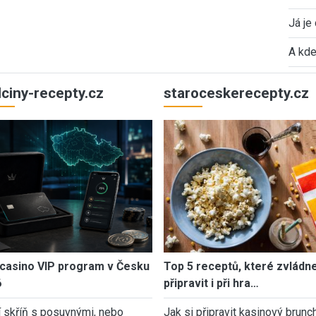
Já je
A kde
ulciny-recepty.cz
staroceskerecepty.cz
casino VIP program v Česku
Top 5 receptů, které zvládn
6
připravit i při hra…
í skříň s posuvnými, nebo
Jak si připravit kasinový brunch