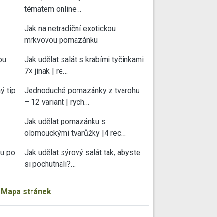
tématem online…
Jak na netradiční exotickou
mrkvovou pomazánku
ou
Jak udělat salát s krabími tyčinkami
7× jinak | re…
ý tip
Jednoduché pomazánky z tvarohu
– 12 variant | rych…
e
Jak udělat pomazánku s
olomouckými tvarůžky |4 rec…
su po
Jak udělat sýrový salát tak, abyste
si pochutnali?…
|
Mapa stránek