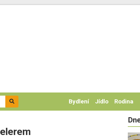
Bydlení
Jídlo
Rodina
Dne
celerem