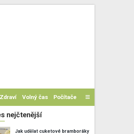
Zdraví
Volný čas
Počítače
s nejčtenější
Jak udělat cuketové bramboráky