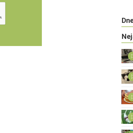
Dne
Nej