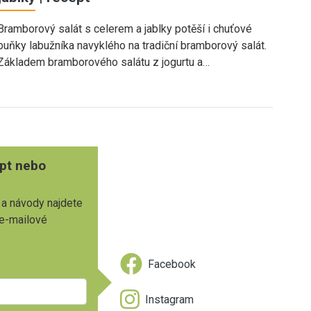
Bramborový salát s celerem a jablky potěší i chuťové
buňky labužníka navyklého na tradiční bramborový salát.
Základem bramborového salátu z jogurtu a…
pt nebo
 a návody najdete
 e-mailové
Facebook
Instagram