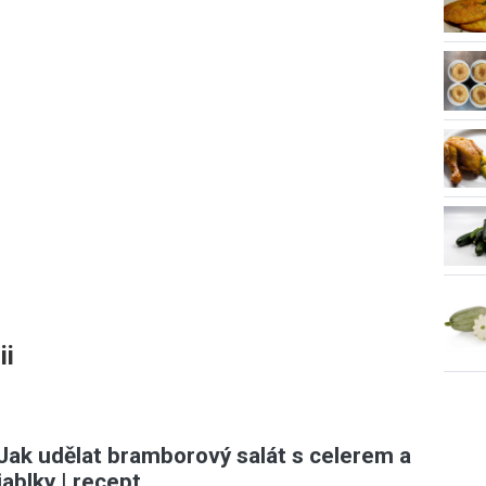
ii
Jak udělat bramborový salát s celerem a
jablky | recept