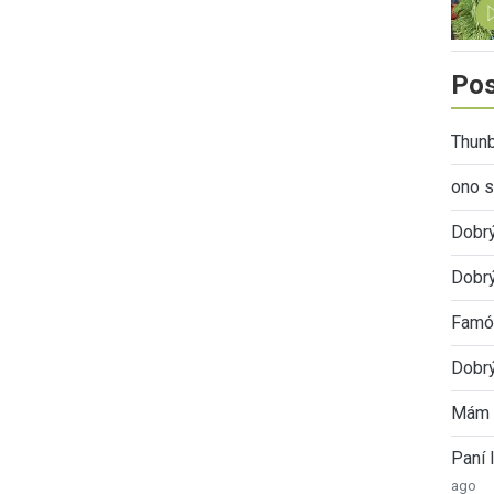
Pos
Thunb
ono s
Dobr
Dobrý
Famóz
Dobrý
Mám 
Paní
ago