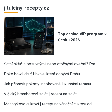
jitulciny-recepty.cz
Top casino VIP program v
Česku 2026
Šatní skříň s posuvnými, nebo otočnými dveřmi? Pra…
Poke bowl: chuť Havaje, která dobývá Prahu
Jak připravit pokrmy inspirované luxusními restaur…
Vlčický bramborový salát | recept na salát
Masarykovo cukroví | recept na vánoční cukroví od…