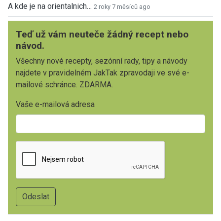
A kde je na orientalnich…
2 roky 7 měsíců ago
Teď už vám neuteče žádný recept nebo
návod.
Všechny nové recepty, sezónní rady, tipy a návody
najdete v pravidelném JakTak zpravodaji ve své e-
mailové schránce. ZDARMA.
Vaše e-mailová adresa