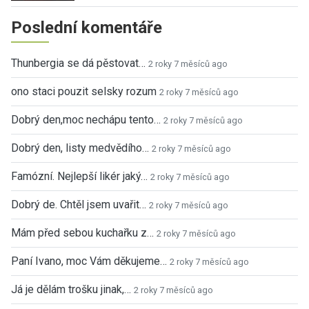
Poslední komentáře
Thunbergia se dá pěstovat…
2 roky 7 měsíců ago
ono staci pouzit selsky rozum
2 roky 7 měsíců ago
Dobrý den,moc nechápu tento…
2 roky 7 měsíců ago
Dobrý den, listy medvědího…
2 roky 7 měsíců ago
Famózní. Nejlepší likér jaký…
2 roky 7 měsíců ago
Dobrý de. Chtěl jsem uvařit…
2 roky 7 měsíců ago
Mám před sebou kuchařku z…
2 roky 7 měsíců ago
Paní Ivano, moc Vám děkujeme…
2 roky 7 měsíců ago
Já je dělám trošku jinak,…
2 roky 7 měsíců ago