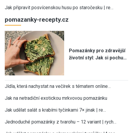
Jak připravit posvícenskou husu po staročesku | re…
pomazanky-recepty.cz
Pomazánky pro zdravější
životní styl: Jak si pochu…
Jídla, která nachystat na večírek s tématem online…
Jak na netradiční exotickou mrkvovou pomazánku
Jak udělat salát s krabími tyčinkami 7× jinak | re…
Jednoduché pomazánky z tvarohu – 12 variant | rych…