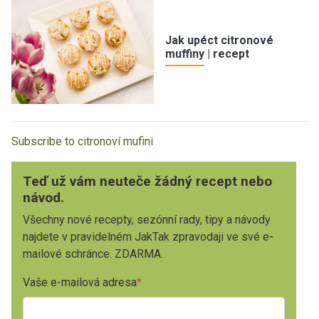
Jak upéct citronové
muffiny | recept
Subscribe to citronoví mufini
Teď už vám neuteče žádný recept nebo
návod.
Všechny nové recepty, sezónní rady, tipy a návody
najdete v pravidelném JakTak zpravodaji ve své e-
mailové schránce. ZDARMA.
Vaše e-mailová adresa