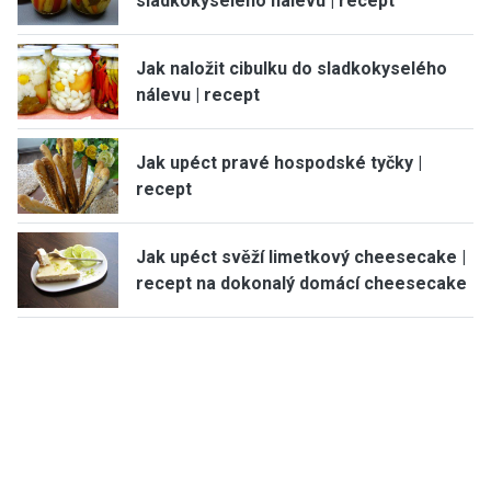
sladkokyselého nálevu | recept
Jak naložit cibulku do sladkokyselého
nálevu | recept
Jak upéct pravé hospodské tyčky |
recept
Jak upéct svěží limetkový cheesecake |
recept na dokonalý domácí cheesecake