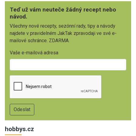
Teď už vám neuteče žádný recept nebo
návod.
Všechny nové recepty, sezónní rady, tipy a návody
najdete v pravidelném JakTak zpravodaji ve své e-
mailové schránce. ZDARMA.
Vaše e-mailová adresa
hobbys.cz