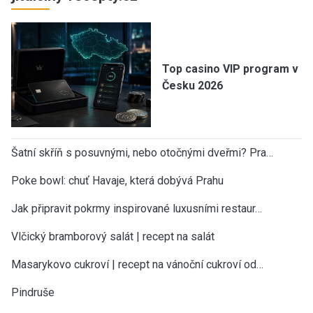
Top casino VIP program v
Česku 2026
Šatní skříň s posuvnými, nebo otočnými dveřmi? Pra…
Poke bowl: chuť Havaje, která dobývá Prahu
Jak připravit pokrmy inspirované luxusními restaur…
Vlčický bramborový salát | recept na salát
Masarykovo cukroví | recept na vánoční cukroví od…
Pindruše