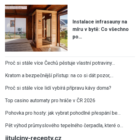
Instalace infrasauny na
míru v bytě: Co všechno
po…
Proč si stále více Čechů pěstuje vlastní potraviny…
Kratom a bezpečnější přístup: na co si dát pozor,…
Proč si stále více lidí vybírá přípravu kávy doma?
Top casino automaty pro hráče v ČR 2026
Pohovka pro hosty: jak vybrat pohodlné přespání be…
Pět výhod průmyslového tepelného čerpadla, které o…
jitulciny-recepty.cz