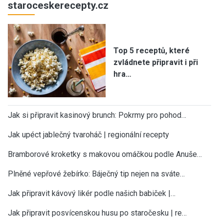
staroceskerecepty.cz
Top 5 receptů, které
zvládnete připravit i při
hra…
Jak si připravit kasinový brunch: Pokrmy pro pohod…
Jak upéct jablečný tvaroháč | regionální recepty
Bramborové kroketky s makovou omáčkou podle Anuše…
Plněné vepřové žebírko: Báječný tip nejen na sváte…
Jak připravit kávový likér podle našich babiček |…
Jak připravit posvícenskou husu po staročesku | re…