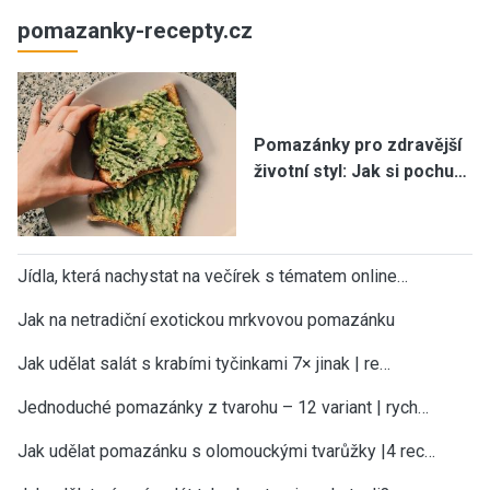
pomazanky-recepty.cz
Pomazánky pro zdravější
životní styl: Jak si pochu…
Jídla, která nachystat na večírek s tématem online…
Jak na netradiční exotickou mrkvovou pomazánku
Jak udělat salát s krabími tyčinkami 7× jinak | re…
Jednoduché pomazánky z tvarohu – 12 variant | rych…
Jak udělat pomazánku s olomouckými tvarůžky |4 rec…