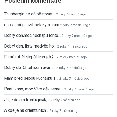
Poslední komentáře
Thunbergia se dá pěstovat…
2 roky 7 měsíců ago
ono staci pouzit selsky rozum
2 roky 7 měsíců ago
Dobrý den,moc nechápu tento…
2 roky 7 měsíců ago
Dobrý den, listy medvědího…
2 roky 7 měsíců ago
Famózní. Nejlepší likér jaký…
2 roky 7 měsíců ago
Dobrý de. Chtěl jsem uvařit…
2 roky 7 měsíců ago
Mám před sebou kuchařku z…
2 roky 7 měsíců ago
Paní Ivano, moc Vám děkujeme…
2 roky 7 měsíců ago
Já je dělám trošku jinak,…
2 roky 7 měsíců ago
A kde je na orientalnich…
2 roky 7 měsíců ago