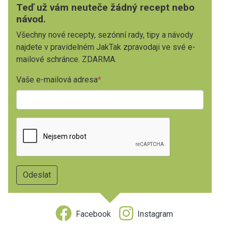
Teď už vám neuteče žádný recept nebo
návod.
Všechny nové recepty, sezónní rady, tipy a návody
najdete v pravidelném JakTak zpravodaji ve své e-
mailové schránce. ZDARMA.
Vaše e-mailová adresa
Facebook
Instagram