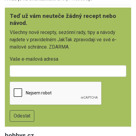
Teď už vám neuteče žádný recept nebo
návod.
Všechny nové recepty, sezónní rady, tipy a návody
najdete v pravidelném JakTak zpravodaji ve své e-
mailové schránce. ZDARMA.
Vaše e-mailová adresa
hobbys.cz