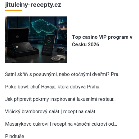
jitulciny-recepty.cz
Top casino VIP program v
Česku 2026
Šatní skříň s posuvnými, nebo otočnými dveřmi? Pra…
Poke bowl: chuť Havaje, která dobývá Prahu
Jak připravit pokrmy inspirované luxusními restaur…
Vlčický bramborový salát | recept na salát
Masarykovo cukroví | recept na vánoční cukroví od…
Pindruše