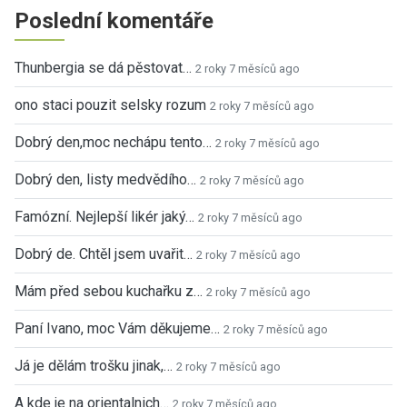
Poslední komentáře
Thunbergia se dá pěstovat…
2 roky 7 měsíců ago
ono staci pouzit selsky rozum
2 roky 7 měsíců ago
Dobrý den,moc nechápu tento…
2 roky 7 měsíců ago
Dobrý den, listy medvědího…
2 roky 7 měsíců ago
Famózní. Nejlepší likér jaký…
2 roky 7 měsíců ago
Dobrý de. Chtěl jsem uvařit…
2 roky 7 měsíců ago
Mám před sebou kuchařku z…
2 roky 7 měsíců ago
Paní Ivano, moc Vám děkujeme…
2 roky 7 měsíců ago
Já je dělám trošku jinak,…
2 roky 7 měsíců ago
A kde je na orientalnich…
2 roky 7 měsíců ago