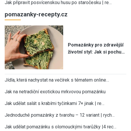
Jak připravit posvícenskou husu po staročesku | re…
pomazanky-recepty.cz
Pomazánky pro zdravější
životní styl: Jak si pochu…
Jídla, která nachystat na večírek s tématem online…
Jak na netradiční exotickou mrkvovou pomazánku
Jak udělat salát s krabími tyčinkami 7× jinak | re…
Jednoduché pomazánky z tvarohu – 12 variant | rych…
Jak udělat pomazánku s olomouckými tvarůžky |4 rec…