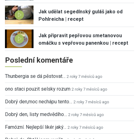
Jak udělat segedínský guláš jako od
Pohlreicha | recept
Jak připravit pepřovou smetanovou
omáčku s vepřovou panenkou | recept
Poslední komentáře
Thunbergia se dá pěstovat…
2 roky 7 měsíců ago
ono staci pouzit selsky rozum
2 roky 7 měsíců ago
Dobrý den,moc nechápu tento…
2 roky 7 měsíců ago
Dobrý den, listy medvědího…
2 roky 7 měsíců ago
Famózní. Nejlepší likér jaký…
2 roky 7 měsíců ago