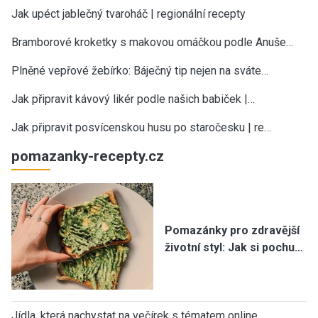
Jak upéct jablečný tvaroháč | regionální recepty
Bramborové kroketky s makovou omáčkou podle Anuše…
Plněné vepřové žebírko: Báječný tip nejen na sváte…
Jak připravit kávový likér podle našich babiček |…
Jak připravit posvícenskou husu po staročesku | re…
pomazanky-recepty.cz
Pomazánky pro zdravější
životní styl: Jak si pochu…
Jídla, která nachystat na večírek s tématem online…