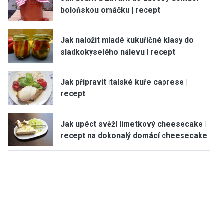
boloňskou omáčku | recept
Jak naložit mladé kukuřičné klasy do
sladkokyselého nálevu | recept
Jak připravit italské kuře caprese |
recept
Jak upéct svěží limetkový cheesecake |
recept na dokonalý domácí cheesecake