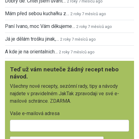
Dobrý de. Chtěl jsem uvařit…
2 roky 7 měsíců ago
Mám před sebou kuchařku z…
2 roky 7 měsíců ago
Paní Ivano, moc Vám děkujeme…
2 roky 7 měsíců ago
Já je dělám trošku jinak,…
2 roky 7 měsíců ago
A kde je na orientalnich…
2 roky 7 měsíců ago
Teď už vám neuteče žádný recept nebo
návod.
Všechny nové recepty, sezónní rady, tipy a návody
najdete v pravidelném JakTak zpravodaji ve své e-
mailové schránce. ZDARMA.
Vaše e-mailová adresa