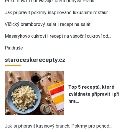
Poke bowl: chuť Havaje, která dobývá Prahu
Jak připravit pokrmy inspirované luxusními restaur…
Vlčický bramborový salát | recept na salát
Masarykovo cukroví | recept na vánoční cukroví od…
Pindruše
staroceskerecepty.cz
Top 5 receptů, které
zvládnete připravit i při
hra…
Jak si připravit kasinový brunch: Pokrmy pro pohod…