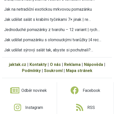
Jak na netradiční exotickou mrkvovou pomazánku
Jak udělat salát s krabími tyčinkami 7× jinak | re…
Jednoduché pomazánky z tvarohu – 12 variant | rych…
Jak udělat pomazánku s olomouckými tvarůžky |4 rec…
Jak udělat sýrový salát tak, abyste si pochutnali?…
jaktak.cz
|
Kontakty
|
O nás
|
Reklama
|
Nápověda
|
Podmínky
|
Soukromí
|
Mapa stránek
Odběr novinek
Facebook
Instagram
RSS