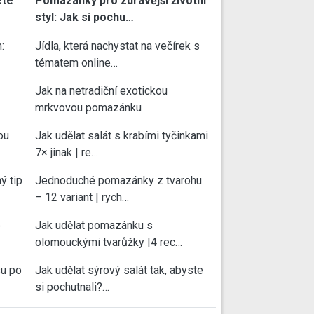
ete
Pomazánky pro zdravější životní
styl: Jak si pochu…
:
Jídla, která nachystat na večírek s
tématem online…
Jak na netradiční exotickou
mrkvovou pomazánku
ou
Jak udělat salát s krabími tyčinkami
7× jinak | re…
ý tip
Jednoduché pomazánky z tvarohu
– 12 variant | rych…
e
Jak udělat pomazánku s
olomouckými tvarůžky |4 rec…
su po
Jak udělat sýrový salát tak, abyste
si pochutnali?…