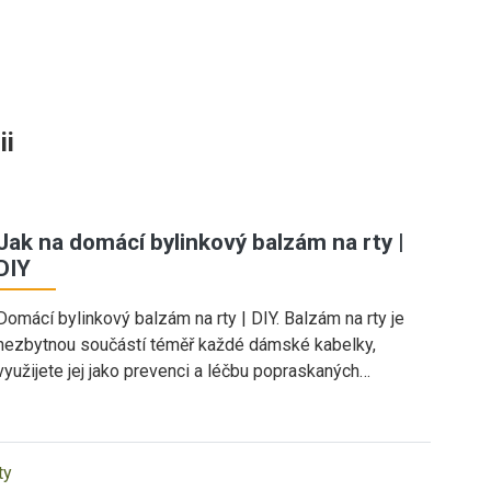
ii
Jak na domácí bylinkový balzám na rty |
DIY
Domácí bylinkový balzám na rty | DIY. Balzám na rty je
nezbytnou součástí téměř každé dámské kabelky,
využijete jej jako prevenci a léčbu popraskaných…
ty