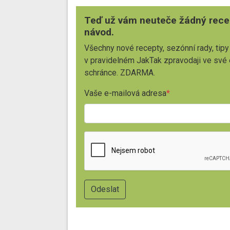
Teď už vám neuteče žádný rece
návod.
Všechny nové recepty, sezónní rady, tipy
v pravidelném JakTak zpravodaji ve své
schránce. ZDARMA.
Vaše e-mailová adresa