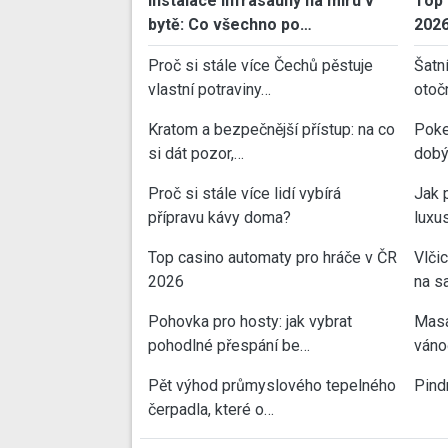
Instalace infrasauny na míru v
Top 
bytě: Co všechno po…
202
Proč si stále více Čechů pěstuje
Šatn
vlastní potraviny…
otoč
Kratom a bezpečnější přístup: na co
Poke
si dát pozor,…
dobý
Proč si stále více lidí vybírá
Jak 
přípravu kávy doma?
luxu
Top casino automaty pro hráče v ČR
Vlči
2026
na sa
Pohovka pro hosty: jak vybrat
Masa
pohodlné přespání be…
váno
Pět výhod průmyslového tepelného
Pind
čerpadla, které o…