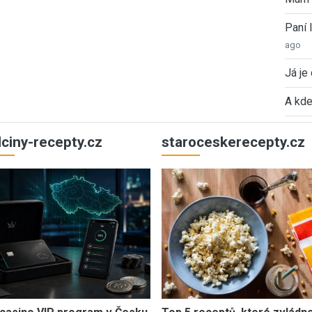
Paní
ago
Já je
A kde
ulciny-recepty.cz
staroceskerecepty.cz