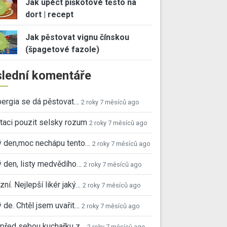
Jak upéct piškotové těsto na
dort | recept
Jak pěstovat vignu čínskou
(špagetové fazole)
lední komentáře
ergia se dá pěstovat…
2 roky 7 měsíců ago
taci pouzit selsky rozum
2 roky 7 měsíců ago
ý den,moc nechápu tento…
2 roky 7 měsíců ago
 den, listy medvědího…
2 roky 7 měsíců ago
ní. Nejlepší likér jaký…
2 roky 7 měsíců ago
 de. Chtěl jsem uvařit…
2 roky 7 měsíců ago
před sebou kuchařku z…
2 roky 7 měsíců ago