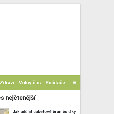
Zdraví
Volný čas
Počítače
s nejčtenější
Jak udělat cuketové bramboráky