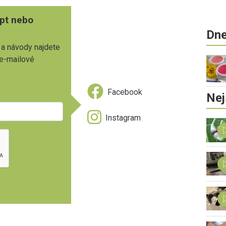
pt nebo
Dne
 a návody najdete
 e-mailové
Facebook
Nej
Instagram