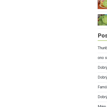
Pos
Thunb
ono s
Dobr
Dobrý
Famóz
Dobrý
Mám 