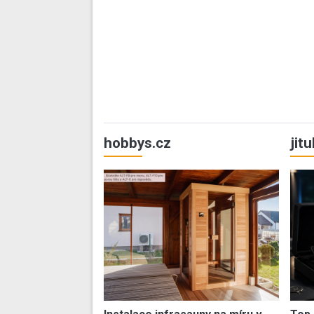
hobbys.cz
jit