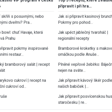
casino VIP program v Česku
Top 5 receptů, které zvládn
6
připravit i při hra…
í skříň s posuvnými, nebo
Jak si připravit kasinový brunch
nými dveřmi? Pra…
Pokrmy pro pohod…
 bowl: chuť Havaje, která
Jak upéct jablečný tvaroháč |
vá Prahu
regionální recepty
připravit pokrmy inspirované
Bramborové kroketky s makov
sními restaur…
omáčkou podle Anuše…
cký bramborový salát | recept
Plněné vepřové žebírko: Báječn
lát
nejen na sváte…
rykovo cukroví | recept na
Jak připravit kávový likér podl
ční cukroví od…
našich babiček |…
ruše
Jak připravit posvícenskou hu
staročesku | re…