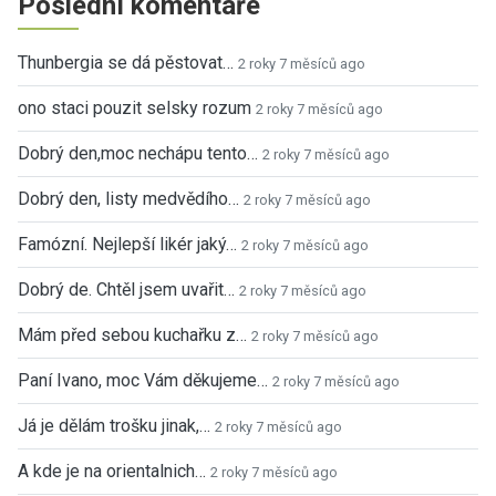
Poslední komentáře
Thunbergia se dá pěstovat…
2 roky 7 měsíců ago
ono staci pouzit selsky rozum
2 roky 7 měsíců ago
Dobrý den,moc nechápu tento…
2 roky 7 měsíců ago
Dobrý den, listy medvědího…
2 roky 7 měsíců ago
Famózní. Nejlepší likér jaký…
2 roky 7 měsíců ago
Dobrý de. Chtěl jsem uvařit…
2 roky 7 měsíců ago
Mám před sebou kuchařku z…
2 roky 7 měsíců ago
Paní Ivano, moc Vám děkujeme…
2 roky 7 měsíců ago
Já je dělám trošku jinak,…
2 roky 7 měsíců ago
A kde je na orientalnich…
2 roky 7 měsíců ago