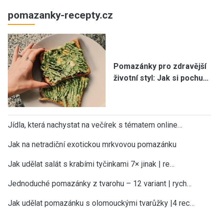
pomazanky-recepty.cz
Pomazánky pro zdravější
životní styl: Jak si pochu…
Jídla, která nachystat na večírek s tématem online…
Jak na netradiční exotickou mrkvovou pomazánku
Jak udělat salát s krabími tyčinkami 7× jinak | re…
Jednoduché pomazánky z tvarohu – 12 variant | rych…
Jak udělat pomazánku s olomouckými tvarůžky |4 rec…