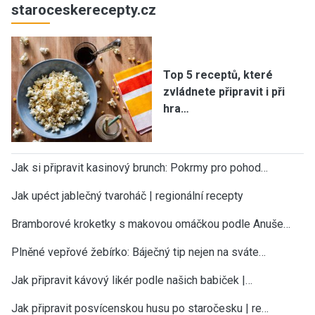
staroceskerecepty.cz
Top 5 receptů, které
zvládnete připravit i při
hra…
Jak si připravit kasinový brunch: Pokrmy pro pohod…
Jak upéct jablečný tvaroháč | regionální recepty
Bramborové kroketky s makovou omáčkou podle Anuše…
Plněné vepřové žebírko: Báječný tip nejen na sváte…
Jak připravit kávový likér podle našich babiček |…
Jak připravit posvícenskou husu po staročesku | re…