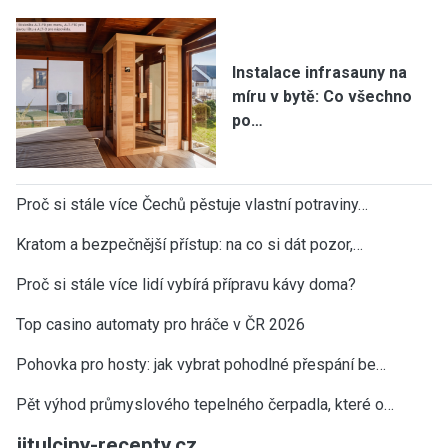
Instalace infrasauny na
míru v bytě: Co všechno
po…
Proč si stále více Čechů pěstuje vlastní potraviny…
Kratom a bezpečnější přístup: na co si dát pozor,…
Proč si stále více lidí vybírá přípravu kávy doma?
Top casino automaty pro hráče v ČR 2026
Pohovka pro hosty: jak vybrat pohodlné přespání be…
Pět výhod průmyslového tepelného čerpadla, které o…
jitulciny-recepty.cz