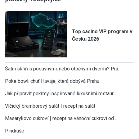
Top casino VIP program v
Česku 2026
Šatní skříň s posuvnými, nebo otočnými dveřmi? Pra…
Poke bowl: chuť Havaje, která dobývá Prahu
Jak připravit pokrmy inspirované luxusními restaur…
Vlčický bramborový salát | recept na salát
Masarykovo cukroví | recept na vánoční cukroví od…
Pindruše