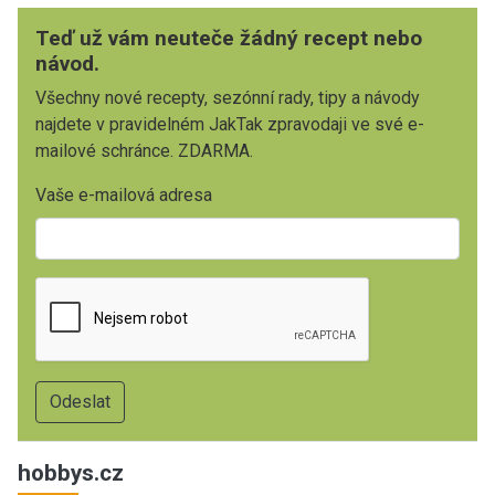
Teď už vám neuteče žádný recept nebo
návod.
Všechny nové recepty, sezónní rady, tipy a návody
najdete v pravidelném JakTak zpravodaji ve své e-
mailové schránce. ZDARMA.
Vaše e-mailová adresa
hobbys.cz