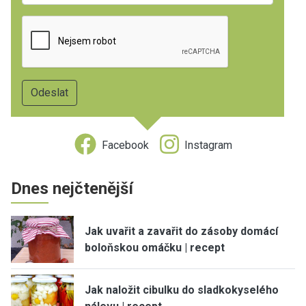
Facebook
Instagram
Dnes nejčtenější
Jak uvařit a zavařit do zásoby domácí
boloňskou omáčku | recept
Jak naložit cibulku do sladkokyselého