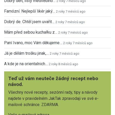
Dobrý den, listy medvědího…
2 roky 7 měsíců ago
Famózní. Nejlepší likér jaký…
2 roky 7 měsíců ago
Dobrý de. Chtěl jsem uvařit…
2 roky 7 měsíců ago
Mám před sebou kuchařku z…
2 roky 7 měsíců ago
Paní Ivano, moc Vám děkujeme…
2 roky 7 měsíců ago
Já je dělám trošku jinak,…
2 roky 7 měsíců ago
A kde je na orientalnich…
2 roky 8 měsíců ago
Teď už vám neuteče žádný recept nebo
návod.
Všechny nové recepty, sezónní rady, tipy a návody
najdete v pravidelném JakTak zpravodaji ve své e-
mailové schránce. ZDARMA.
Vaše e-mailová adresa