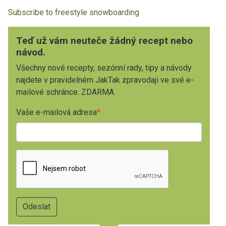
Subscribe to freestyle snowboarding
Teď už vám neuteče žádný recept nebo
návod.
Všechny nové recepty, sezónní rady, tipy a návody
najdete v pravidelném JakTak zpravodaji ve své e-
mailové schránce. ZDARMA.
Vaše e-mailová adresa