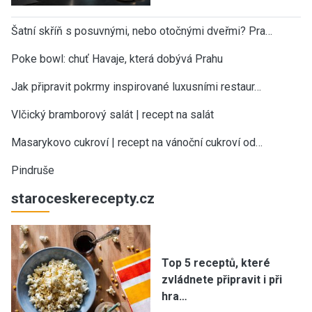
Šatní skříň s posuvnými, nebo otočnými dveřmi? Pra…
Poke bowl: chuť Havaje, která dobývá Prahu
Jak připravit pokrmy inspirované luxusními restaur…
Vlčický bramborový salát | recept na salát
Masarykovo cukroví | recept na vánoční cukroví od…
Pindruše
staroceskerecepty.cz
Top 5 receptů, které
zvládnete připravit i při
hra…