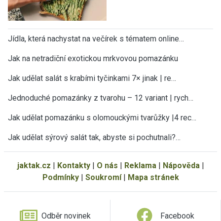
Jídla, která nachystat na večírek s tématem online…
Jak na netradiční exotickou mrkvovou pomazánku
Jak udělat salát s krabími tyčinkami 7× jinak | re…
Jednoduché pomazánky z tvarohu – 12 variant | rych…
Jak udělat pomazánku s olomouckými tvarůžky |4 rec…
Jak udělat sýrový salát tak, abyste si pochutnali?…
jaktak.cz
|
Kontakty
|
O nás
|
Reklama
|
Nápověda
|
Podmínky
|
Soukromí
|
Mapa stránek
Odběr novinek
Facebook