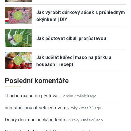
Jak vyrobit dárkový sáček s průhledným
okýnkem | DIY
Jak pěstovat cibuli prorůstavou
Jak udělat kuřecí maso na pórku a
houbách | recept
Poslední komentáře
Thunbergia se dá pěstovat…
2 roky 7 měsíců ago
ono staci pouzit selsky rozum
2 roky 7 měsíců ago
Dobrý den,moc nechápu tento…
2 roky 7 měsíců ago