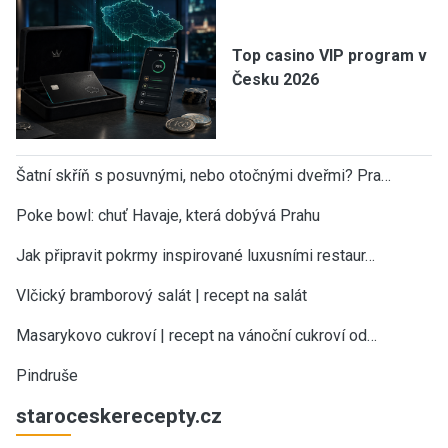
Top casino VIP program v
Česku 2026
Šatní skříň s posuvnými, nebo otočnými dveřmi? Pra…
Poke bowl: chuť Havaje, která dobývá Prahu
Jak připravit pokrmy inspirované luxusními restaur…
Vlčický bramborový salát | recept na salát
Masarykovo cukroví | recept na vánoční cukroví od…
Pindruše
staroceskerecepty.cz