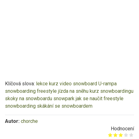
Klíčová slova:
lekce
kurz
video
snowboard
U-rampa
snowboarding
freestyle
jízda na sněhu
kurz snowboardingu
skoky na snowboardu
snowpark
jak se naučit
freestyle
snowboarding
skákání se snowboardem
Autor:
chorche
Hodnocení
Give it 1/5
Give it 2/5
Give it 3/5
Give it 4/5
Give it 5/5