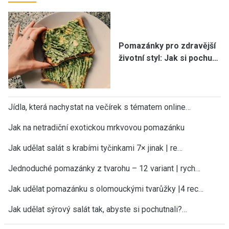
Pomazánky pro zdravější
životní styl: Jak si pochu…
Jídla, která nachystat na večírek s tématem online…
Jak na netradiční exotickou mrkvovou pomazánku
Jak udělat salát s krabími tyčinkami 7× jinak | re…
Jednoduché pomazánky z tvarohu – 12 variant | rych…
Jak udělat pomazánku s olomouckými tvarůžky |4 rec…
Jak udělat sýrový salát tak, abyste si pochutnali?…