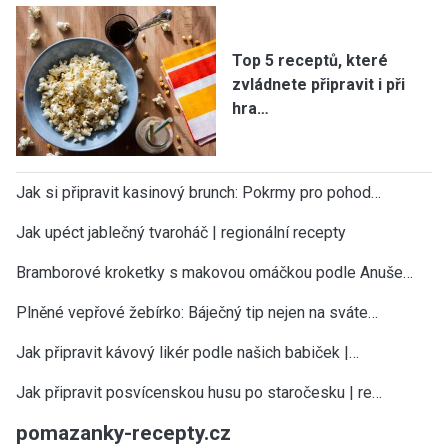
Top 5 receptů, které
zvládnete připravit i při
hra…
Jak si připravit kasinový brunch: Pokrmy pro pohod…
Jak upéct jablečný tvaroháč | regionální recepty
Bramborové kroketky s makovou omáčkou podle Anuše…
Plněné vepřové žebírko: Báječný tip nejen na sváte…
Jak připravit kávový likér podle našich babiček |…
Jak připravit posvícenskou husu po staročesku | re…
pomazanky-recepty.cz