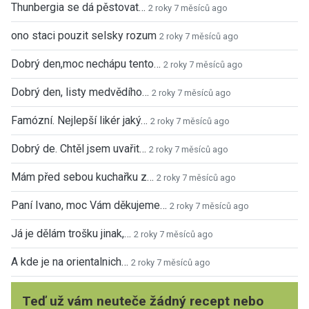
Thunbergia se dá pěstovat…
2 roky 7 měsíců ago
ono staci pouzit selsky rozum
2 roky 7 měsíců ago
Dobrý den,moc nechápu tento…
2 roky 7 měsíců ago
Dobrý den, listy medvědího…
2 roky 7 měsíců ago
Famózní. Nejlepší likér jaký…
2 roky 7 měsíců ago
Dobrý de. Chtěl jsem uvařit…
2 roky 7 měsíců ago
Mám před sebou kuchařku z…
2 roky 7 měsíců ago
Paní Ivano, moc Vám děkujeme…
2 roky 7 měsíců ago
Já je dělám trošku jinak,…
2 roky 7 měsíců ago
A kde je na orientalnich…
2 roky 7 měsíců ago
Teď už vám neuteče žádný recept nebo