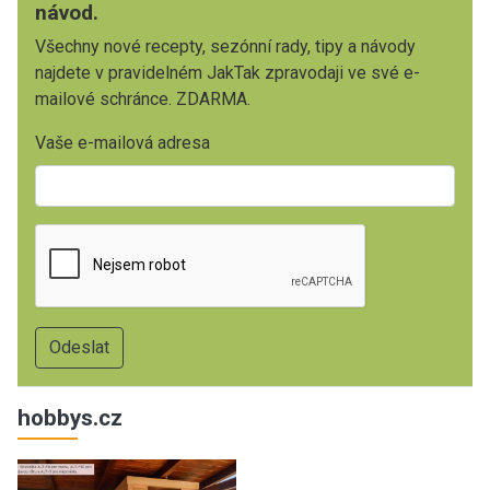
návod.
Všechny nové recepty, sezónní rady, tipy a návody
najdete v pravidelném JakTak zpravodaji ve své e-
mailové schránce. ZDARMA.
Vaše e-mailová adresa
hobbys.cz