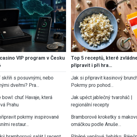
casino VIP program v Česku
Top 5 receptů, které zvládn
6
připravit i při hra…
í skříň s posuvnými, nebo
Jak si připravit kasinový brunch
nými dveřmi? Pra…
Pokrmy pro pohod…
 bowl: chuť Havaje, která
Jak upéct jablečný tvaroháč |
vá Prahu
regionální recepty
připravit pokrmy inspirované
Bramborové kroketky s makov
sními restaur…
omáčkou podle Anuše…
cký bramborový salát | recept
Plněné vepřové žebírko: Báječn