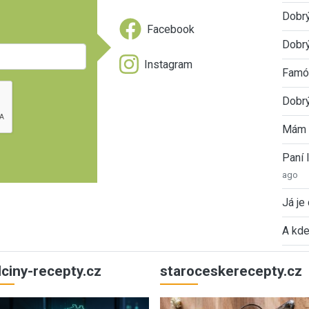
Dobr
Facebook
Dobrý
Instagram
Famóz
Dobrý
Mám 
Paní
ago
Já je
A kde
ulciny-recepty.cz
staroceskerecepty.cz