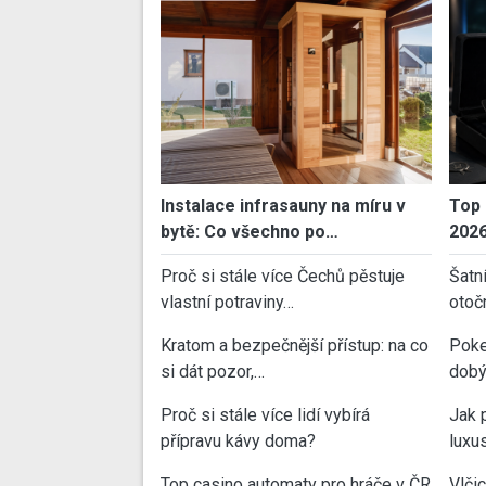
Instalace infrasauny na míru v
Top 
bytě: Co všechno po…
202
Proč si stále více Čechů pěstuje
Šatn
vlastní potraviny…
otoč
Kratom a bezpečnější přístup: na co
Poke
si dát pozor,…
dobý
Proč si stále více lidí vybírá
Jak 
přípravu kávy doma?
luxu
Top casino automaty pro hráče v ČR
Vlči