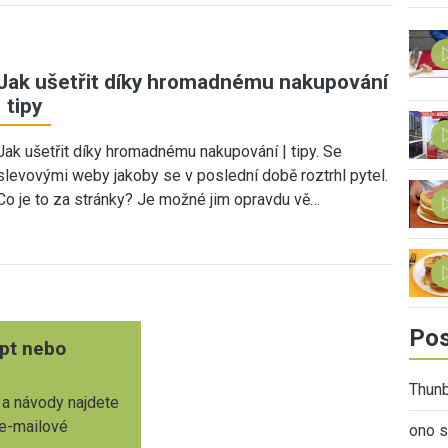
Jak ušetřit díky hromadnému nakupování
| tipy
Jak ušetřit díky hromadnému nakupování | tipy. Se
slevovými weby jakoby se v poslední době roztrhl pytel.
Co je to za stránky? Je možné jim opravdu vě…
Pos
pt nebo
Thunb
 a návody najdete
 e-mailové
ono s