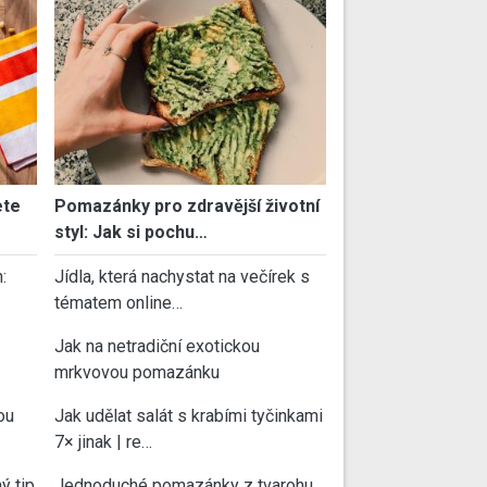
ete
Pomazánky pro zdravější životní
styl: Jak si pochu…
:
Jídla, která nachystat na večírek s
tématem online…
Jak na netradiční exotickou
mrkvovou pomazánku
ou
Jak udělat salát s krabími tyčinkami
7× jinak | re…
ý tip
Jednoduché pomazánky z tvarohu