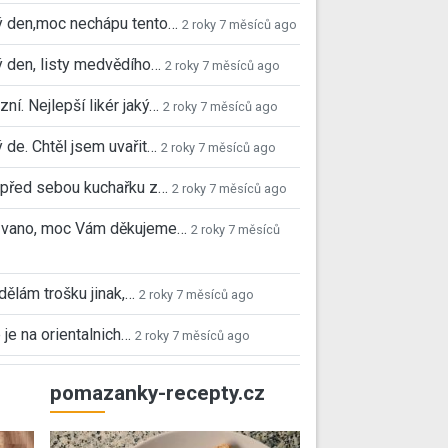
ý den,moc nechápu tento…
2 roky 7 měsíců ago
 den, listy medvědího…
2 roky 7 měsíců ago
ní. Nejlepší likér jaký…
2 roky 7 měsíců ago
 de. Chtěl jsem uvařit…
2 roky 7 měsíců ago
před sebou kuchařku z…
2 roky 7 měsíců ago
 Ivano, moc Vám děkujeme…
2 roky 7 měsíců
 dělám trošku jinak,…
2 roky 7 měsíců ago
 je na orientalnich…
2 roky 7 měsíců ago
pomazanky-recepty.cz