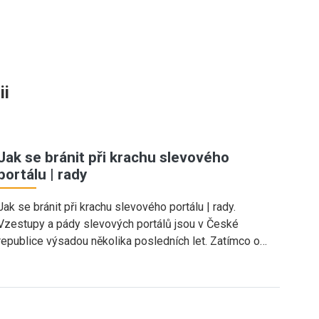
ii
Jak se bránit při krachu slevového
portálu | rady
Jak se bránit při krachu slevového portálu | rady.
Vzestupy a pády slevových portálů jsou v České
republice výsadou několika posledních let. Zatímco o…