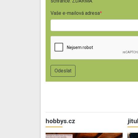
schránce. ZDARMA.
Vaše e-mailová adresa
hobbys.cz
jit