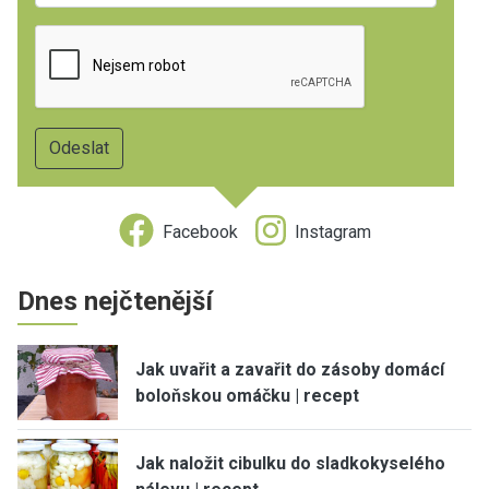
Facebook
Instagram
Dnes nejčtenější
Jak uvařit a zavařit do zásoby domácí
boloňskou omáčku | recept
Jak naložit cibulku do sladkokyselého