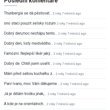
Poslední komentáře
Thunbergia se dá pěstovat…
2 roky 7 měsíců ago
ono staci pouzit selsky rozum
2 roky 7 měsíců ago
Dobrý den,moc nechápu tento…
2 roky 7 měsíců ago
Dobrý den, listy medvědího…
2 roky 7 měsíců ago
Famózní. Nejlepší likér jaký…
2 roky 7 měsíců ago
Dobrý de. Chtěl jsem uvařit…
2 roky 7 měsíců ago
Mám před sebou kuchařku z…
2 roky 7 měsíců ago
Paní Ivano, moc Vám děkujeme…
2 roky 7 měsíců ago
Já je dělám trošku jinak,…
2 roky 7 měsíců ago
A kde je na orientalnich…
2 roky 7 měsíců ago