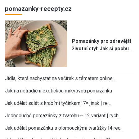
pomazanky-recepty.cz
Pomazánky pro zdravější
životní styl: Jak si pochu…
Jídla, která nachystat na večírek s tématem online…
Jak na netradiční exotickou mrkvovou pomazánku
Jak udělat salát s krabími tyčinkami 7× jinak | re…
Jednoduché pomazánky z tvarohu – 12 variant | rych…
Jak udělat pomazánku s olomouckými tvarůžky |4 rec…