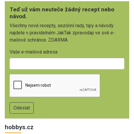
Teď už vám neuteče žádný recept nebo
návod.
Všechny nové recepty, sezónní rady, tipy a návody
najdete v pravidelném JakTak zpravodaji ve své e-
mailové schránce. ZDARMA.
Vaše e-mailová adresa
hobbys.cz