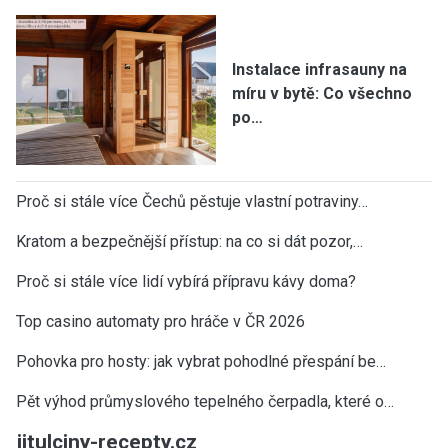
Instalace infrasauny na
míru v bytě: Co všechno
po…
Proč si stále více Čechů pěstuje vlastní potraviny…
Kratom a bezpečnější přístup: na co si dát pozor,…
Proč si stále více lidí vybírá přípravu kávy doma?
Top casino automaty pro hráče v ČR 2026
Pohovka pro hosty: jak vybrat pohodlné přespání be…
Pět výhod průmyslového tepelného čerpadla, které o…
jitulciny-recepty.cz