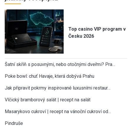
Top casino VIP program v
Česku 2026
Šatní skříň s posuvnými, nebo otočnými dveřmi? Pra…
Poke bowl: chuť Havaje, která dobývá Prahu
Jak připravit pokrmy inspirované luxusními restaur…
Vlčický bramborový salát | recept na salát
Masarykovo cukroví | recept na vánoční cukroví od…
Pindruše