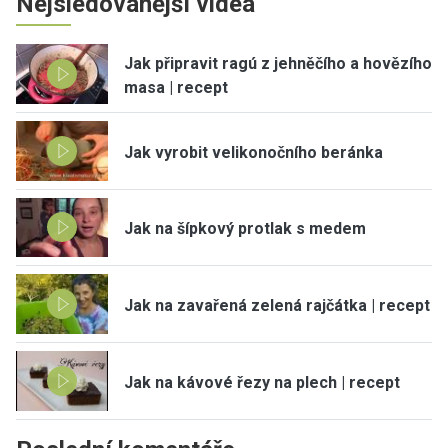
Nejsledovanější videa
Jak připravit ragú z jehněčího a hovězího
masa | recept
Jak vyrobit velikonočního beránka
Jak na šípkový protlak s medem
Jak na zavařená zelená rajčátka | recept
Jak na kávové řezy na plech | recept