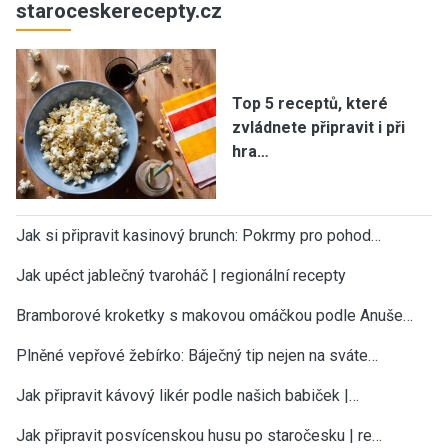
staroceskerecepty.cz
Top 5 receptů, které
zvládnete připravit i při
hra…
Jak si připravit kasinový brunch: Pokrmy pro pohod…
Jak upéct jablečný tvaroháč | regionální recepty
Bramborové kroketky s makovou omáčkou podle Anuše…
Plněné vepřové žebírko: Báječný tip nejen na sváte…
Jak připravit kávový likér podle našich babiček |…
Jak připravit posvícenskou husu po staročesku | re…