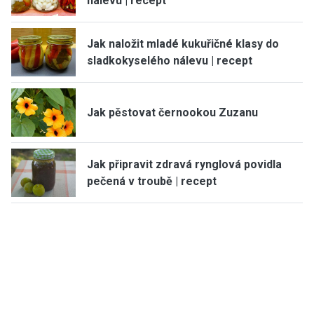
nálevu | recept
Jak naložit mladé kukuřičné klasy do
sladkokyselého nálevu | recept
Jak pěstovat černookou Zuzanu
Jak připravit zdravá rynglová povidla
pečená v troubě | recept