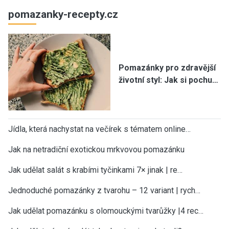
pomazanky-recepty.cz
Pomazánky pro zdravější
životní styl: Jak si pochu…
Jídla, která nachystat na večírek s tématem online…
Jak na netradiční exotickou mrkvovou pomazánku
Jak udělat salát s krabími tyčinkami 7× jinak | re…
Jednoduché pomazánky z tvarohu – 12 variant | rych…
Jak udělat pomazánku s olomouckými tvarůžky |4 rec…