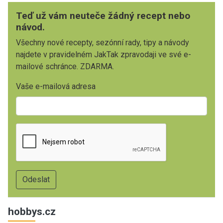
Teď už vám neuteče žádný recept nebo
návod.
Všechny nové recepty, sezónní rady, tipy a návody
najdete v pravidelném JakTak zpravodaji ve své e-
mailové schránce. ZDARMA.
Vaše e-mailová adresa
hobbys.cz