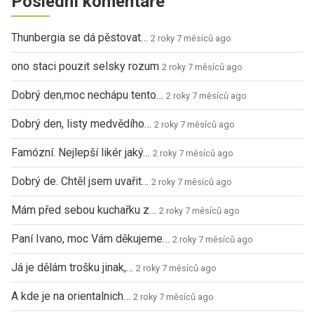
Poslední komentáře
Thunbergia se dá pěstovat…
2 roky 7 měsíců ago
ono staci pouzit selsky rozum
2 roky 7 měsíců ago
Dobrý den,moc nechápu tento…
2 roky 7 měsíců ago
Dobrý den, listy medvědího…
2 roky 7 měsíců ago
Famózní. Nejlepší likér jaký…
2 roky 7 měsíců ago
Dobrý de. Chtěl jsem uvařit…
2 roky 7 měsíců ago
Mám před sebou kuchařku z…
2 roky 7 měsíců ago
Paní Ivano, moc Vám děkujeme…
2 roky 7 měsíců ago
Já je dělám trošku jinak,…
2 roky 7 měsíců ago
A kde je na orientalnich…
2 roky 7 měsíců ago