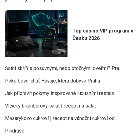
Top casino VIP program v
Česku 2026
Šatní skříň s posuvnými, nebo otočnými dveřmi? Pra…
Poke bowl: chuť Havaje, která dobývá Prahu
Jak připravit pokrmy inspirované luxusními restaur…
Vlčický bramborový salát | recept na salát
Masarykovo cukroví | recept na vánoční cukroví od…
Pindruše