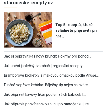
staroceskerecepty.cz
Top 5 receptů, které
zvládnete připravit i při
hra…
Jak si připravit kasinový brunch: Pokrmy pro pohod…
Jak upéct jablečný tvaroháč | regionální recepty
Bramborové kroketky s makovou omáčkou podle Anuše…
Plněné vepřové žebírko: Báječný tip nejen na sváte…
Jak připravit kávový likér podle našich babiček |…
Jak připravit posvícenskou husu po staročesku | re…