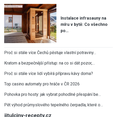
Instalace infrasauny na
míru v bytě: Co všechno
po…
Proč si stále více Čechů pěstuje vlastní potraviny…
Kratom a bezpečnější přístup: na co si dát pozor,…
Proč si stále více lidí vybírá přípravu kávy doma?
Top casino automaty pro hráče v ČR 2026
Pohovka pro hosty: jak vybrat pohodlné přespání be…
Pět výhod průmyslového tepelného čerpadla, které o…
jitulciny-recepty.cz