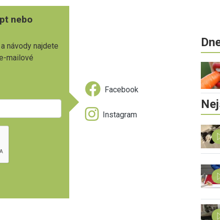
pt nebo
Dne
 a návody najdete
 e-mailové
Facebook
Nej
Instagram