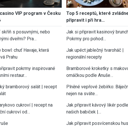
casino VIP program v Česku
Top 5 receptů, které zvládn
6
připravit i při hra…
í skříň s posuvnými, nebo
Jak si připravit kasinový brunch
nými dveřmi? Pra…
Pokrmy pro pohod…
 bowl: chuť Havaje, která
Jak upéct jablečný tvaroháč |
vá Prahu
regionální recepty
připravit pokrmy inspirované
Bramborové kroketky s makov
sními restaur…
omáčkou podle Anuše…
cký bramborový salát | recept
Plněné vepřové žebírko: Báječn
lát
nejen na sváte…
rykovo cukroví | recept na
Jak připravit kávový likér podl
ční cukroví od…
našich babiček |…
ruše
Jak připravit posvícenskou hu