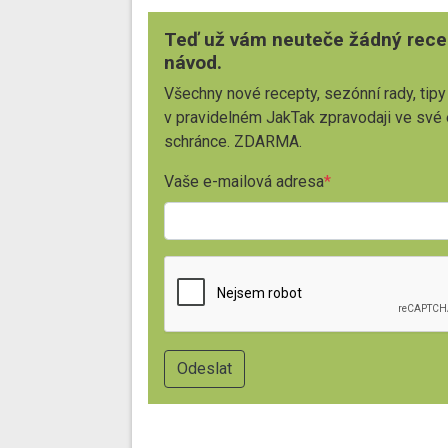
Teď už vám neuteče žádný rece
návod.
Všechny nové recepty, sezónní rady, tipy
v pravidelném JakTak zpravodaji ve své
schránce. ZDARMA.
Vaše e-mailová adresa