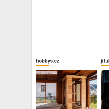
hobbys.cz
jit