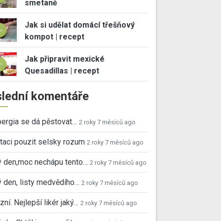
smetaně
Jak si udělat domácí třešňový
kompot | recept
Jak připravit mexické
Quesadillas | recept
lední komentáře
ergia se dá pěstovat…
2 roky 7 měsíců ago
taci pouzit selsky rozum
2 roky 7 měsíců ago
ý den,moc nechápu tento…
2 roky 7 měsíců ago
 den, listy medvědího…
2 roky 7 měsíců ago
ní. Nejlepší likér jaký…
2 roky 7 měsíců ago