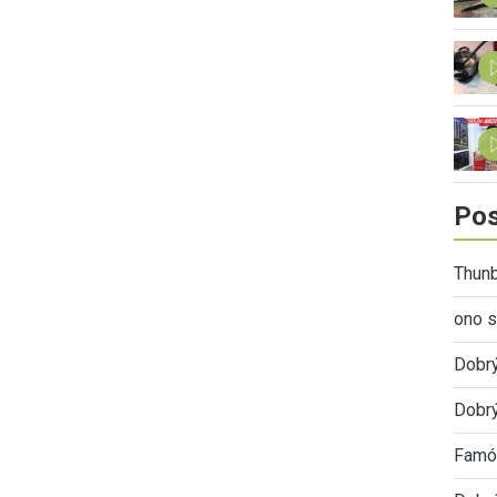
Pos
Thunb
ono s
Dobr
Dobrý
Famóz