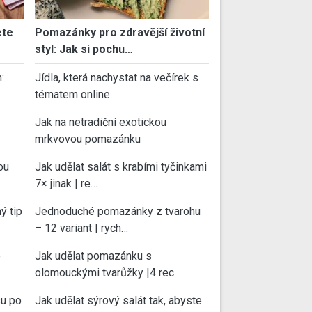
ete
Pomazánky pro zdravější životní
styl: Jak si pochu…
:
Jídla, která nachystat na večírek s
tématem online…
Jak na netradiční exotickou
mrkvovou pomazánku
ou
Jak udělat salát s krabími tyčinkami
7× jinak | re…
ý tip
Jednoduché pomazánky z tvarohu
– 12 variant | rych…
e
Jak udělat pomazánku s
olomouckými tvarůžky |4 rec…
su po
Jak udělat sýrový salát tak, abyste