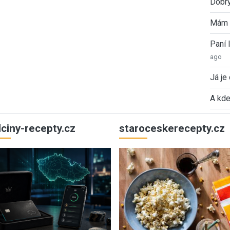
Dobrý
Mám 
Paní
ago
Já je
A kde
ulciny-recepty.cz
staroceskerecepty.cz