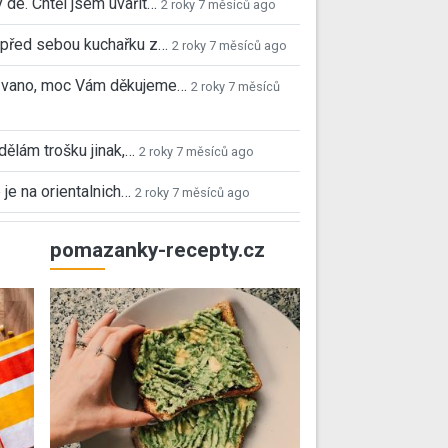
 de. Chtěl jsem uvařit…
2 roky 7 měsíců ago
před sebou kuchařku z…
2 roky 7 měsíců ago
 Ivano, moc Vám děkujeme…
2 roky 7 měsíců
 dělám trošku jinak,…
2 roky 7 měsíců ago
 je na orientalnich…
2 roky 7 měsíců ago
pomazanky-recepty.cz