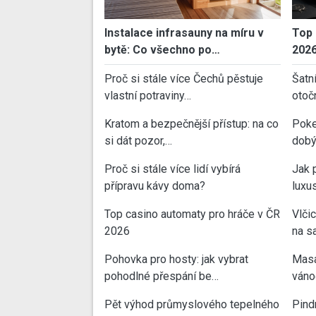
Instalace infrasauny na míru v
Top 
bytě: Co všechno po…
202
Proč si stále více Čechů pěstuje
Šatn
vlastní potraviny…
otoč
Kratom a bezpečnější přístup: na co
Poke
si dát pozor,…
dobý
Proč si stále více lidí vybírá
Jak 
přípravu kávy doma?
luxu
Top casino automaty pro hráče v ČR
Vlči
2026
na sa
Pohovka pro hosty: jak vybrat
Masa
pohodlné přespání be…
váno
Pět výhod průmyslového tepelného
Pind