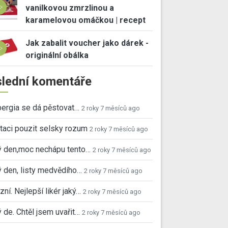
vanilkovou zmrzlinou a
karamelovou omáčkou | recept
Jak zabalit voucher jako dárek -
originální obálka
lední komentáře
ergia se dá pěstovat…
2 roky 7 měsíců ago
taci pouzit selsky rozum
2 roky 7 měsíců ago
ý den,moc nechápu tento…
2 roky 7 měsíců ago
 den, listy medvědího…
2 roky 7 měsíců ago
ní. Nejlepší likér jaký…
2 roky 7 měsíců ago
 de. Chtěl jsem uvařit…
2 roky 7 měsíců ago