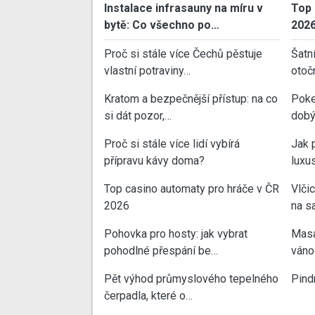
Instalace infrasauny na míru v
Top 
bytě: Co všechno po…
202
Proč si stále více Čechů pěstuje
Šatn
vlastní potraviny…
otoč
Kratom a bezpečnější přístup: na co
Poke
si dát pozor,…
dobý
Proč si stále více lidí vybírá
Jak 
přípravu kávy doma?
luxu
Top casino automaty pro hráče v ČR
Vlči
2026
na sa
Pohovka pro hosty: jak vybrat
Masa
pohodlné přespání be…
váno
Pět výhod průmyslového tepelného
Pind
čerpadla, které o…