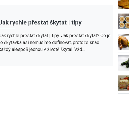
Jak rychle přestat škytat | tipy
Jak rychle přestat škytat | tipy. Jak přestat škytat? Co je
to škytavka asi nemusíme definovat, protože snad
každý alespoň jednou v životě škytal. Vžd…