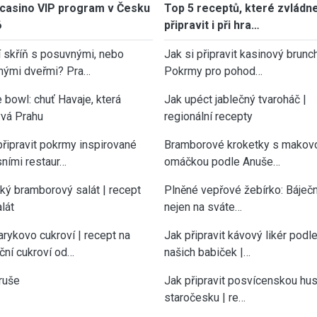
casino VIP program v Česku
Top 5 receptů, které zvládn
6
připravit i při hra…
í skříň s posuvnými, nebo
Jak si připravit kasinový brunch
nými dveřmi? Pra…
Pokrmy pro pohod…
 bowl: chuť Havaje, která
Jak upéct jablečný tvaroháč |
vá Prahu
regionální recepty
připravit pokrmy inspirované
Bramborové kroketky s makov
sními restaur…
omáčkou podle Anuše…
cký bramborový salát | recept
Plněné vepřové žebírko: Báječn
lát
nejen na sváte…
rykovo cukroví | recept na
Jak připravit kávový likér podl
ční cukroví od…
našich babiček |…
ruše
Jak připravit posvícenskou hu
staročesku | re…