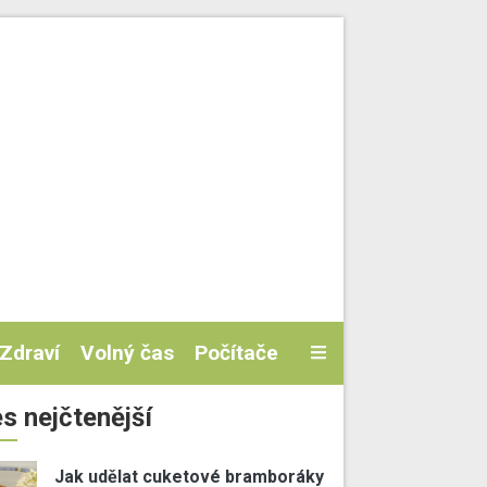
Zdraví
Volný čas
Počítače
s nejčtenější
Jak udělat cuketové bramboráky