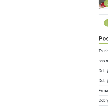
Pos
Thunb
ono s
Dobr
Dobrý
Famóz
Dobrý