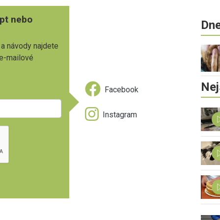
pt nebo
Dne
 a návody najdete
 e-mailové
Nej
Facebook
Instagram