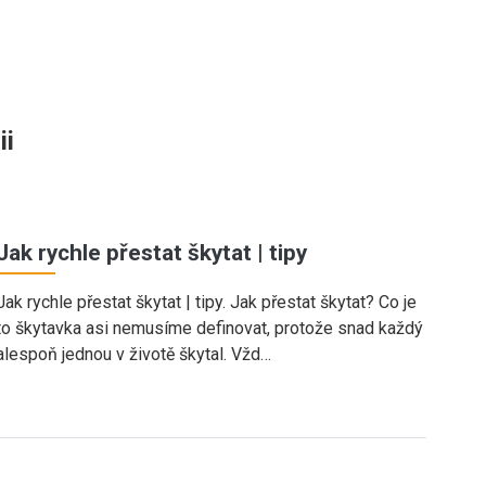
ii
Jak rychle přestat škytat | tipy
Jak rychle přestat škytat | tipy. Jak přestat škytat? Co je
to škytavka asi nemusíme definovat, protože snad každý
alespoň jednou v životě škytal. Vžd…