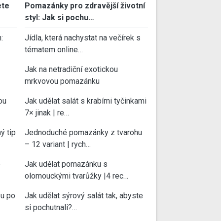
ete
Pomazánky pro zdravější životní
styl: Jak si pochu…
:
Jídla, která nachystat na večírek s
tématem online…
Jak na netradiční exotickou
mrkvovou pomazánku
ou
Jak udělat salát s krabími tyčinkami
7× jinak | re…
ý tip
Jednoduché pomazánky z tvarohu
– 12 variant | rych…
e
Jak udělat pomazánku s
olomouckými tvarůžky |4 rec…
su po
Jak udělat sýrový salát tak, abyste
si pochutnali?…