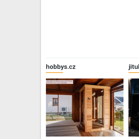
hobbys.cz
jit