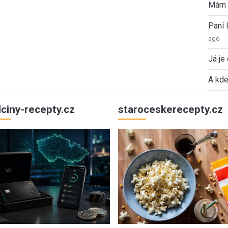
Mám 
Paní
ago
Já je
A kde
ulciny-recepty.cz
staroceskerecepty.cz