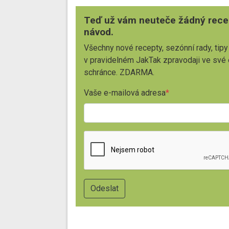
Teď už vám neuteče žádný rece
návod.
Všechny nové recepty, sezónní rady, tipy
v pravidelném JakTak zpravodaji ve své
schránce. ZDARMA.
Vaše e-mailová adresa