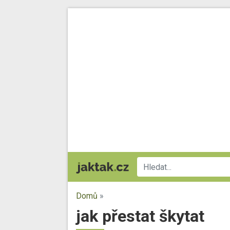
Domů
»
jak přestat škytat