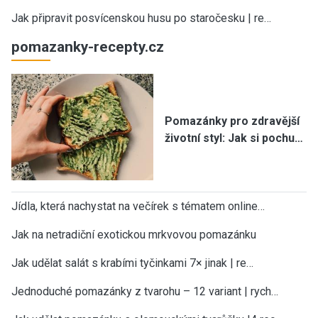
Jak připravit posvícenskou husu po staročesku | re…
pomazanky-recepty.cz
Pomazánky pro zdravější
životní styl: Jak si pochu…
Jídla, která nachystat na večírek s tématem online…
Jak na netradiční exotickou mrkvovou pomazánku
Jak udělat salát s krabími tyčinkami 7× jinak | re…
Jednoduché pomazánky z tvarohu – 12 variant | rych…