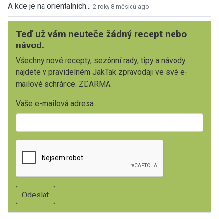
A kde je na orientalnich…
2 roky 8 měsíců ago
Teď už vám neuteče žádný recept nebo
návod.
Všechny nové recepty, sezónní rady, tipy a návody
najdete v pravidelném JakTak zpravodaji ve své e-
mailové schránce. ZDARMA.
Vaše e-mailová adresa