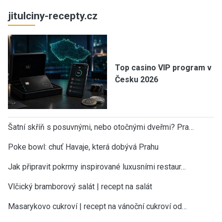
jitulciny-recepty.cz
Top casino VIP program v
Česku 2026
Šatní skříň s posuvnými, nebo otočnými dveřmi? Pra…
Poke bowl: chuť Havaje, která dobývá Prahu
Jak připravit pokrmy inspirované luxusními restaur…
Vlčický bramborový salát | recept na salát
Masarykovo cukroví | recept na vánoční cukroví od…