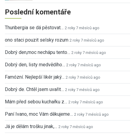
Poslední komentáře
Thunbergia se dá pěstovat…
2 roky 7 měsíců ago
ono staci pouzit selsky rozum
2 roky 7 měsíců ago
Dobrý den,moc nechápu tento…
2 roky 7 měsíců ago
Dobrý den, listy medvědího…
2 roky 7 měsíců ago
Famózní. Nejlepší likér jaký…
2 roky 7 měsíců ago
Dobrý de. Chtěl jsem uvařit…
2 roky 7 měsíců ago
Mám před sebou kuchařku z…
2 roky 7 měsíců ago
Paní Ivano, moc Vám děkujeme…
2 roky 7 měsíců ago
Já je dělám trošku jinak,…
2 roky 7 měsíců ago