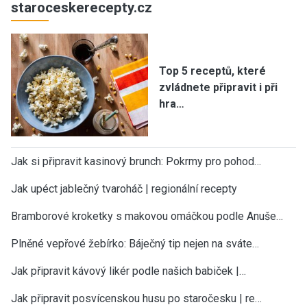
staroceskerecepty.cz
Top 5 receptů, které
zvládnete připravit i při
hra…
Jak si připravit kasinový brunch: Pokrmy pro pohod…
Jak upéct jablečný tvaroháč | regionální recepty
Bramborové kroketky s makovou omáčkou podle Anuše…
Plněné vepřové žebírko: Báječný tip nejen na sváte…
Jak připravit kávový likér podle našich babiček |…
Jak připravit posvícenskou husu po staročesku | re…