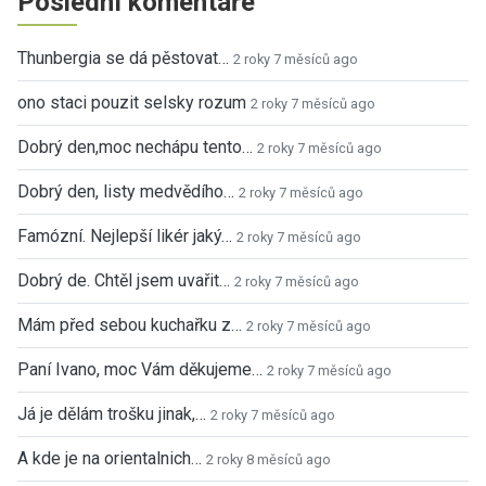
Poslední komentáře
Thunbergia se dá pěstovat…
2 roky 7 měsíců ago
ono staci pouzit selsky rozum
2 roky 7 měsíců ago
Dobrý den,moc nechápu tento…
2 roky 7 měsíců ago
Dobrý den, listy medvědího…
2 roky 7 měsíců ago
Famózní. Nejlepší likér jaký…
2 roky 7 měsíců ago
Dobrý de. Chtěl jsem uvařit…
2 roky 7 měsíců ago
Mám před sebou kuchařku z…
2 roky 7 měsíců ago
Paní Ivano, moc Vám děkujeme…
2 roky 7 měsíců ago
Já je dělám trošku jinak,…
2 roky 7 měsíců ago
A kde je na orientalnich…
2 roky 8 měsíců ago