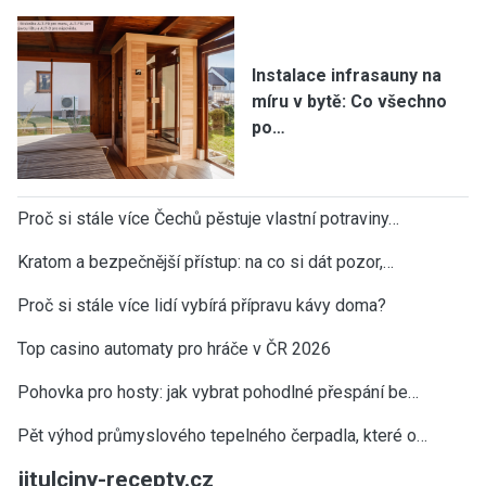
Instalace infrasauny na
míru v bytě: Co všechno
po…
Proč si stále více Čechů pěstuje vlastní potraviny…
Kratom a bezpečnější přístup: na co si dát pozor,…
Proč si stále více lidí vybírá přípravu kávy doma?
Top casino automaty pro hráče v ČR 2026
Pohovka pro hosty: jak vybrat pohodlné přespání be…
Pět výhod průmyslového tepelného čerpadla, které o…
jitulciny-recepty.cz