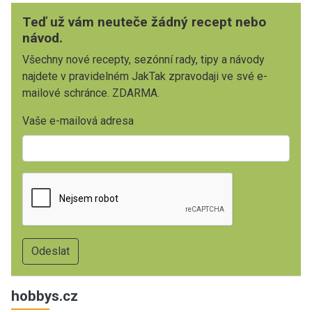
Teď už vám neuteče žádný recept nebo
návod.
Všechny nové recepty, sezónní rady, tipy a návody
najdete v pravidelném JakTak zpravodaji ve své e-
mailové schránce. ZDARMA.
Vaše e-mailová adresa
hobbys.cz