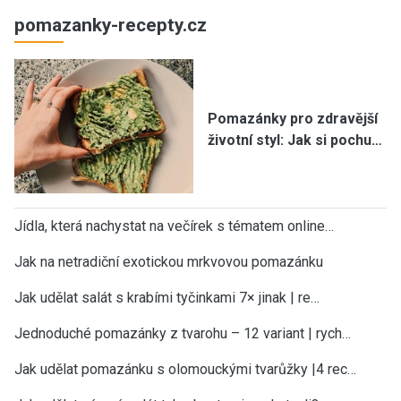
pomazanky-recepty.cz
Pomazánky pro zdravější
životní styl: Jak si pochu…
Jídla, která nachystat na večírek s tématem online…
Jak na netradiční exotickou mrkvovou pomazánku
Jak udělat salát s krabími tyčinkami 7× jinak | re…
Jednoduché pomazánky z tvarohu – 12 variant | rych…
Jak udělat pomazánku s olomouckými tvarůžky |4 rec…