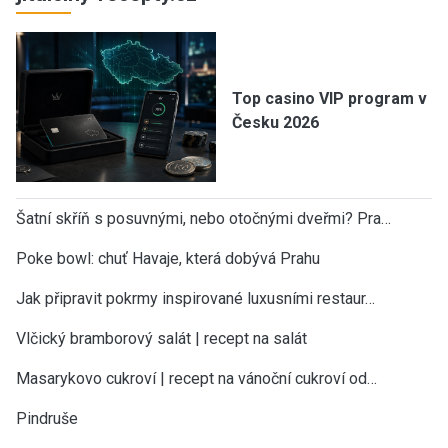
Top casino VIP program v
Česku 2026
Šatní skříň s posuvnými, nebo otočnými dveřmi? Pra…
Poke bowl: chuť Havaje, která dobývá Prahu
Jak připravit pokrmy inspirované luxusními restaur…
Vlčický bramborový salát | recept na salát
Masarykovo cukroví | recept na vánoční cukroví od…
Pindruše