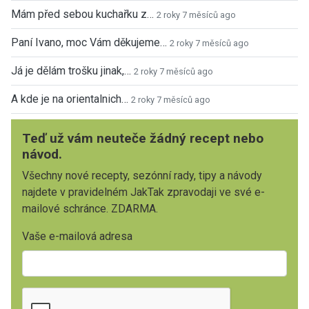
Mám před sebou kuchařku z…
2 roky 7 měsíců ago
Paní Ivano, moc Vám děkujeme…
2 roky 7 měsíců ago
Já je dělám trošku jinak,…
2 roky 7 měsíců ago
A kde je na orientalnich…
2 roky 7 měsíců ago
Teď už vám neuteče žádný recept nebo
návod.
Všechny nové recepty, sezónní rady, tipy a návody
najdete v pravidelném JakTak zpravodaji ve své e-
mailové schránce. ZDARMA.
Vaše e-mailová adresa