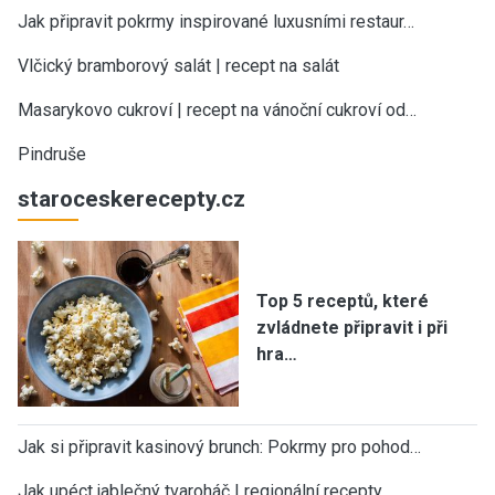
Jak připravit pokrmy inspirované luxusními restaur…
Vlčický bramborový salát | recept na salát
Masarykovo cukroví | recept na vánoční cukroví od…
Pindruše
staroceskerecepty.cz
Top 5 receptů, které
zvládnete připravit i při
hra…
Jak si připravit kasinový brunch: Pokrmy pro pohod…
Jak upéct jablečný tvaroháč | regionální recepty