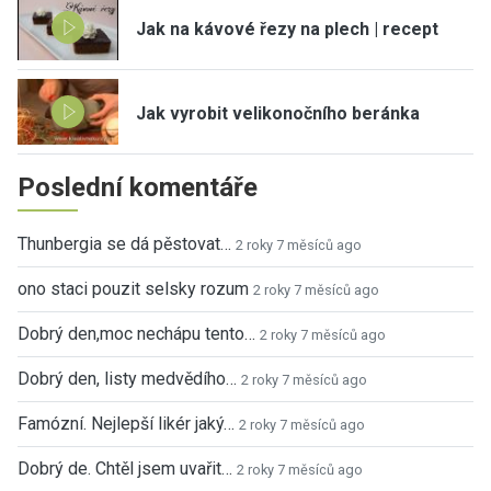
Jak na kávové řezy na plech | recept
Jak vyrobit velikonočního beránka
Poslední komentáře
Thunbergia se dá pěstovat…
2 roky 7 měsíců ago
ono staci pouzit selsky rozum
2 roky 7 měsíců ago
Dobrý den,moc nechápu tento…
2 roky 7 měsíců ago
Dobrý den, listy medvědího…
2 roky 7 měsíců ago
Famózní. Nejlepší likér jaký…
2 roky 7 měsíců ago
Dobrý de. Chtěl jsem uvařit…
2 roky 7 měsíců ago