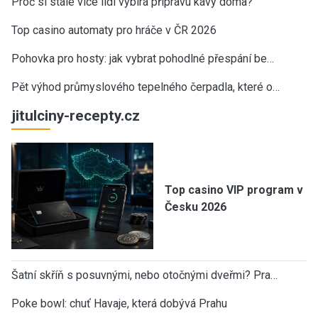
Proč si stále více lidí vybírá přípravu kávy doma?
Top casino automaty pro hráče v ČR 2026
Pohovka pro hosty: jak vybrat pohodlné přespání be…
Pět výhod průmyslového tepelného čerpadla, které o…
jitulciny-recepty.cz
Top casino VIP program v
Česku 2026
Šatní skříň s posuvnými, nebo otočnými dveřmi? Pra…
Poke bowl: chuť Havaje, která dobývá Prahu