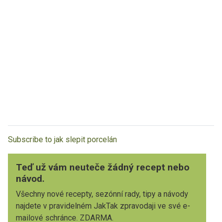
Subscribe to jak slepit porcelán
Teď už vám neuteče žádný recept nebo
návod.
Všechny nové recepty, sezónní rady, tipy a návody
najdete v pravidelném JakTak zpravodaji ve své e-
mailové schránce. ZDARMA.