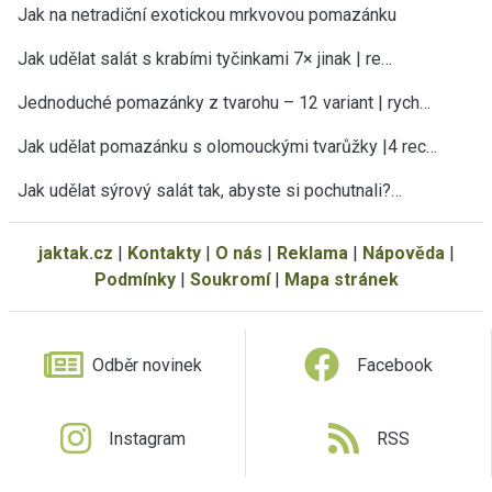
Jak na netradiční exotickou mrkvovou pomazánku
Jak udělat salát s krabími tyčinkami 7× jinak | re…
Jednoduché pomazánky z tvarohu – 12 variant | rych…
Jak udělat pomazánku s olomouckými tvarůžky |4 rec…
Jak udělat sýrový salát tak, abyste si pochutnali?…
jaktak.cz
|
Kontakty
|
O nás
|
Reklama
|
Nápověda
|
Podmínky
|
Soukromí
|
Mapa stránek
Odběr novinek
Facebook
Instagram
RSS