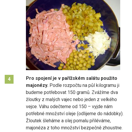
Pro spojení je v pařížském salátu použito
4
majonézy.
Podle rozpočtu na půl kilogramu ji
budeme potřebovat 150 gramů. Zvážíme dva
žloutky z malých vajec nebo jeden z velkého
vejce. Váhu odečteme od 150 – vyjde nám
potřebné množství oleje (odlijeme do nádobky).
Žloutek šleháme a olej pomalu přiléváme,
majonéza z toho množství bezpečně zhoustne.