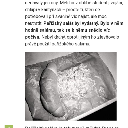
nedávaly jen ony. Měli ho v oblibě studenti, vojáci,
chlapi v kantýnách – prostě ti, kteří se
potřebovali při svačině víc najíst, ale moc
neutratit.
Pařížský salát byl vydatný. Bylo v něm
hodně salámu, tak se k němu snědlo víc
pečiva.
Nebyl drahý, oproti jiným ho zlevňovalo
právě použití pařížského salámu.