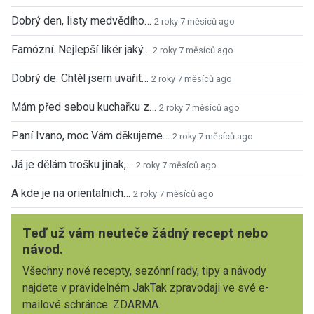
Dobrý den, listy medvědího…
2 roky 7 měsíců ago
Famózní. Nejlepší likér jaký…
2 roky 7 měsíců ago
Dobrý de. Chtěl jsem uvařit…
2 roky 7 měsíců ago
Mám před sebou kuchařku z…
2 roky 7 měsíců ago
Paní Ivano, moc Vám děkujeme…
2 roky 7 měsíců ago
Já je dělám trošku jinak,…
2 roky 7 měsíců ago
A kde je na orientalnich…
2 roky 7 měsíců ago
Teď už vám neuteče žádný recept nebo
návod.
Všechny nové recepty, sezónní rady, tipy a návody
najdete v pravidelném JakTak zpravodaji ve své e-
mailové schránce. ZDARMA.