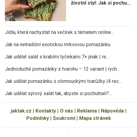
životní styl: Jak si pochu…
Jídla, která nachystat na večírek s tématem online…
Jak na netradiční exotickou mrkvovou pomazánku
Jak udělat salát s krabími tyčinkami 7× jinak | re…
Jednoduché pomazánky z tvarohu – 12 variant | rych…
Jak udělat pomazánku s olomouckými tvarůžky |4 rec…
Jak udělat sýrový salát tak, abyste si pochutnali?…
jaktak.cz
|
Kontakty
|
O nás
|
Reklama
|
Nápověda
|
Podmínky
|
Soukromí
|
Mapa stránek