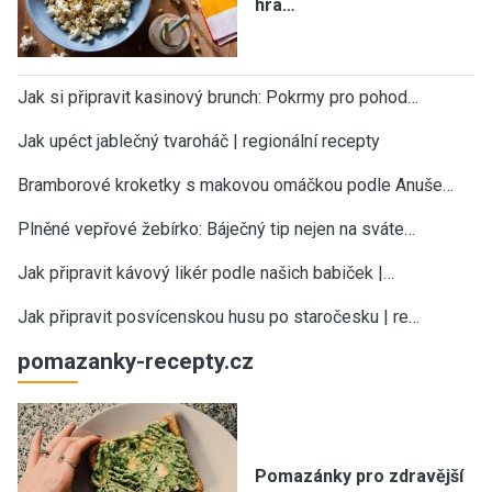
hra…
Jak si připravit kasinový brunch: Pokrmy pro pohod…
Jak upéct jablečný tvaroháč | regionální recepty
Bramborové kroketky s makovou omáčkou podle Anuše…
Plněné vepřové žebírko: Báječný tip nejen na sváte…
Jak připravit kávový likér podle našich babiček |…
Jak připravit posvícenskou husu po staročesku | re…
pomazanky-recepty.cz
Pomazánky pro zdravější