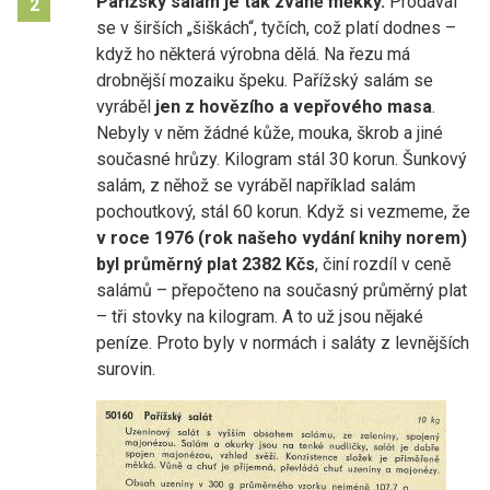
Pařížský salám je tak zvaně měkký.
Prodával
2
se v širších „šiškách“, tyčích, což platí dodnes –
když ho některá výrobna dělá. Na řezu má
drobnější mozaiku špeku. Pařížský salám se
vyráběl
jen z hovězího a vepřového masa
.
Nebyly v něm žádné kůže, mouka, škrob a jiné
současné hrůzy. Kilogram stál 30 korun. Šunkový
salám, z něhož se vyráběl například salám
pochoutkový, stál 60 korun. Když si vezmeme, že
v roce 1976 (rok našeho vydání knihy norem)
byl průměrný plat 2382 Kčs
, činí rozdíl v ceně
salámů – přepočteno na současný průměrný plat
– tři stovky na kilogram. A to už jsou nějaké
peníze. Proto byly v normách i saláty z levnějších
surovin.