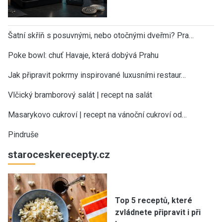
Šatní skříň s posuvnými, nebo otočnými dveřmi? Pra…
Poke bowl: chuť Havaje, která dobývá Prahu
Jak připravit pokrmy inspirované luxusními restaur…
Vlčický bramborový salát | recept na salát
Masarykovo cukroví | recept na vánoční cukroví od…
Pindruše
staroceskerecepty.cz
Top 5 receptů, které
zvládnete připravit i při