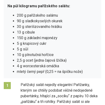
Na půl kilogramu pařížského salátu:
200 g pařížského salámu
90 g sladkokyselých okurek
30 g sterilizovaného hrášku
13 g cibule
150 g základní majonézy
5 g krupicový cukr
5 g sůl
10 g plnotučná hořčice
2,5 g ocet (jedna čajová lžička)
4 g worcesterská omáčka
mletý černý pepř (0,25 = na špičku nože)
Pařížský salát nejedly elegantní Pařížanky,
1
kterým se chtěly podobat věčně nedojedené
pubertánky, hltající za „socíku“ z papíru 10 deka
„pařížáku“ a tři rohlíky. Pařížský salát si ale