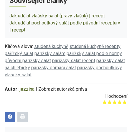
Související články
Jak udělat vlašský salát (pravý vlašák) | recept
Jak udělat pochoutkový salát podle původní receptury
| recept
Klíčová slova:
studená kuchyně
studená kuchyně recepty
pařížský salát
pařížský salám
pařížský salát podle normy
původní pařížský salát
pařížský salát recept
pařížský salát
na chlebíčky
pařížský domácí salát
pařížský pochoutkový
vlašský salát
Autor:
jezzina
|
Zobrazit autorská práva
Hodnocení
Give it 1/5
Give it 2/5
Give it 3/5
Give it 4/5
Give it 5/5