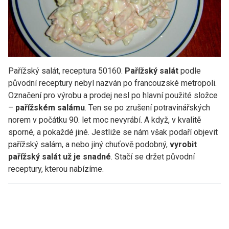
Pařížský salát, receptura 50160.
Pařížský salát
podle
původní receptury nebyl nazván po francouzské metropoli.
Označení pro výrobu a prodej nesl po hlavní použité složce
–
pařížském salámu
. Ten se po zrušení potravinářských
norem v počátku 90. let moc nevyrábí. A když, v kvalitě
sporné, a pokaždé jiné. Jestliže se nám však podaří objevit
pařížský salám, a nebo jiný chuťově podobný,
vyrobit
pařížský salát už je snadné
. Stačí se držet původní
receptury, kterou nabízíme.