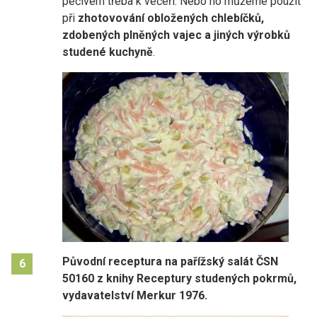
pečivem třeba k večeři. Nebo ho můžeme použít
při
zhotovování obložených chlebíčků,
zdobených plněných vajec a jiných výrobků
studené kuchyně
.
Původní receptura na pařížský salát ČSN
6
50160
z knihy Receptury studených pokrmů,
vydavatelství Merkur 1976.