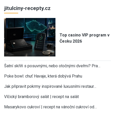
jitulciny-recepty.cz
Top casino VIP program v
Česku 2026
Šatní skříň s posuvnými, nebo otočnými dveřmi? Pra…
Poke bowl: chuť Havaje, která dobývá Prahu
Jak připravit pokrmy inspirované luxusními restaur…
Vlčický bramborový salát | recept na salát
Masarykovo cukroví | recept na vánoční cukroví od…