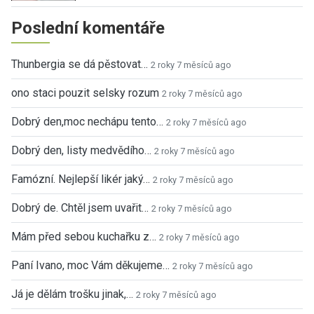
Poslední komentáře
Thunbergia se dá pěstovat…
2 roky 7 měsíců ago
ono staci pouzit selsky rozum
2 roky 7 měsíců ago
Dobrý den,moc nechápu tento…
2 roky 7 měsíců ago
Dobrý den, listy medvědího…
2 roky 7 měsíců ago
Famózní. Nejlepší likér jaký…
2 roky 7 měsíců ago
Dobrý de. Chtěl jsem uvařit…
2 roky 7 měsíců ago
Mám před sebou kuchařku z…
2 roky 7 měsíců ago
Paní Ivano, moc Vám děkujeme…
2 roky 7 měsíců ago
Já je dělám trošku jinak,…
2 roky 7 měsíců ago