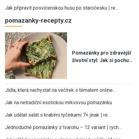
Jak připravit posvícenskou husu po staročesku | re…
pomazanky-recepty.cz
Pomazánky pro zdravější
životní styl: Jak si pochu…
Jídla, která nachystat na večírek s tématem online…
Jak na netradiční exotickou mrkvovou pomazánku
Jak udělat salát s krabími tyčinkami 7× jinak | re…
Jednoduché pomazánky z tvarohu – 12 variant | rych…