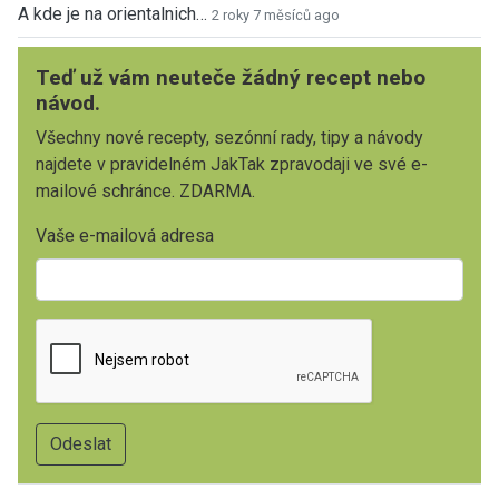
A kde je na orientalnich…
2 roky 7 měsíců ago
Teď už vám neuteče žádný recept nebo
návod.
Všechny nové recepty, sezónní rady, tipy a návody
najdete v pravidelném JakTak zpravodaji ve své e-
mailové schránce. ZDARMA.
Vaše e-mailová adresa