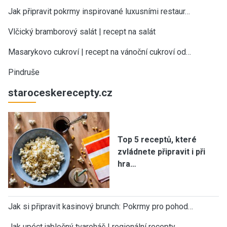
Jak připravit pokrmy inspirované luxusními restaur…
Vlčický bramborový salát | recept na salát
Masarykovo cukroví | recept na vánoční cukroví od…
Pindruše
staroceskerecepty.cz
Top 5 receptů, které
zvládnete připravit i při
hra…
Jak si připravit kasinový brunch: Pokrmy pro pohod…
Jak upéct jablečný tvaroháč | regionální recepty