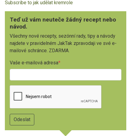
Subscribe to jak udělat kremrole
Teď už vám neuteče žádný recept nebo
návod.
Všechny nové recepty, sezónní rady, tipy a návody
najdete v pravidelném JakTak zpravodaji ve své e-
mailové schránce. ZDARMA.
Vaše e-mailová adresa