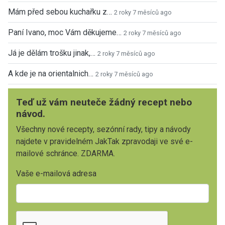
Mám před sebou kuchařku z…
2 roky 7 měsíců ago
Paní Ivano, moc Vám děkujeme…
2 roky 7 měsíců ago
Já je dělám trošku jinak,…
2 roky 7 měsíců ago
A kde je na orientalnich…
2 roky 7 měsíců ago
Teď už vám neuteče žádný recept nebo
návod.
Všechny nové recepty, sezónní rady, tipy a návody
najdete v pravidelném JakTak zpravodaji ve své e-
mailové schránce. ZDARMA.
Vaše e-mailová adresa