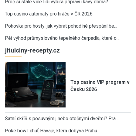
Proč si stále více lidí vybírá přípravu kávy doma?
Top casino automaty pro hráče v ČR 2026
Pohovka pro hosty: jak vybrat pohodlné přespání be…
Pět výhod průmyslového tepelného čerpadla, které o…
jitulciny-recepty.cz
Top casino VIP program v
Česku 2026
Šatní skříň s posuvnými, nebo otočnými dveřmi? Pra…
Poke bowl: chuť Havaje, která dobývá Prahu