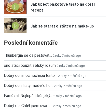
Jak upéct piškotové těsto na dort |
recept
Jak se starat o štětce na make-up
Poslední komentáře
Thunbergia se dá pěstovat…
2 roky 7 měsíců ago
ono staci pouzit selsky rozum
2 roky 7 měsíců ago
Dobrý den,moc nechápu tento…
2 roky 7 měsíců ago
Dobrý den, listy medvědího…
2 roky 7 měsíců ago
Famózní. Nejlepší likér jaký…
2 roky 7 měsíců ago
Dobrý de. Chtěl jsem uvařit…
2 roky 7 měsíců ago