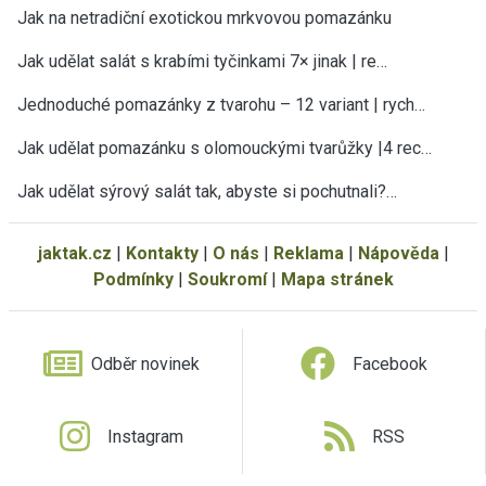
Jak na netradiční exotickou mrkvovou pomazánku
Jak udělat salát s krabími tyčinkami 7× jinak | re…
Jednoduché pomazánky z tvarohu – 12 variant | rych…
Jak udělat pomazánku s olomouckými tvarůžky |4 rec…
Jak udělat sýrový salát tak, abyste si pochutnali?…
jaktak.cz
|
Kontakty
|
O nás
|
Reklama
|
Nápověda
|
Podmínky
|
Soukromí
|
Mapa stránek
Odběr novinek
Facebook
Instagram
RSS