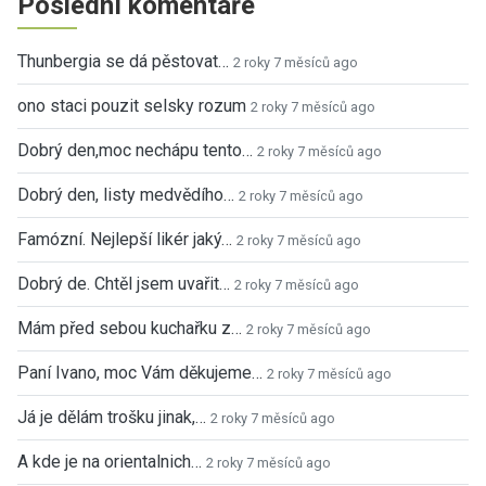
Poslední komentáře
Thunbergia se dá pěstovat…
2 roky 7 měsíců ago
ono staci pouzit selsky rozum
2 roky 7 měsíců ago
Dobrý den,moc nechápu tento…
2 roky 7 měsíců ago
Dobrý den, listy medvědího…
2 roky 7 měsíců ago
Famózní. Nejlepší likér jaký…
2 roky 7 měsíců ago
Dobrý de. Chtěl jsem uvařit…
2 roky 7 měsíců ago
Mám před sebou kuchařku z…
2 roky 7 měsíců ago
Paní Ivano, moc Vám děkujeme…
2 roky 7 měsíců ago
Já je dělám trošku jinak,…
2 roky 7 měsíců ago
A kde je na orientalnich…
2 roky 7 měsíců ago