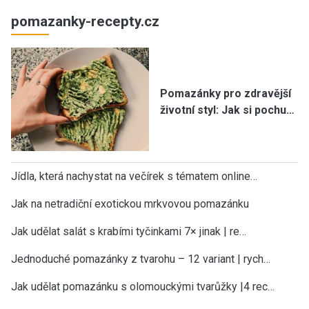
pomazanky-recepty.cz
Pomazánky pro zdravější
životní styl: Jak si pochu…
Jídla, která nachystat na večírek s tématem online…
Jak na netradiční exotickou mrkvovou pomazánku
Jak udělat salát s krabími tyčinkami 7× jinak | re…
Jednoduché pomazánky z tvarohu – 12 variant | rych…
Jak udělat pomazánku s olomouckými tvarůžky |4 rec…