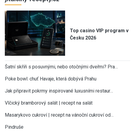
Top casino VIP program v
Česku 2026
Šatní skříň s posuvnými, nebo otočnými dveřmi? Pra…
Poke bowl: chuť Havaje, která dobývá Prahu
Jak připravit pokrmy inspirované luxusními restaur…
Vlčický bramborový salát | recept na salát
Masarykovo cukroví | recept na vánoční cukroví od…
Pindruše