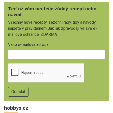
Teď už vám neuteče žádný recept nebo
návod.
Všechny nové recepty, sezónní rady, tipy a návody
najdete v pravidelném JakTak zpravodaji ve své e-
mailové schránce. ZDARMA.
Vaše e-mailová adresa
hobbys.cz