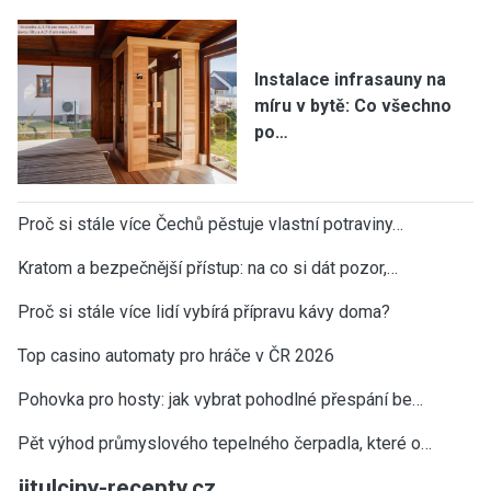
Instalace infrasauny na
míru v bytě: Co všechno
po…
Proč si stále více Čechů pěstuje vlastní potraviny…
Kratom a bezpečnější přístup: na co si dát pozor,…
Proč si stále více lidí vybírá přípravu kávy doma?
Top casino automaty pro hráče v ČR 2026
Pohovka pro hosty: jak vybrat pohodlné přespání be…
Pět výhod průmyslového tepelného čerpadla, které o…
jitulciny-recepty.cz