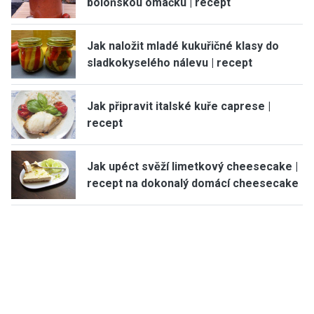
boloňskou omáčku | recept
Jak naložit mladé kukuřičné klasy do
sladkokyselého nálevu | recept
Jak připravit italské kuře caprese |
recept
Jak upéct svěží limetkový cheesecake |
recept na dokonalý domácí cheesecake