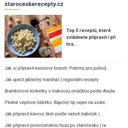
staroceskerecepty.cz
Top 5 receptů, které
zvládnete připravit i při
hra…
Jak si připravit kasinový brunch: Pokrmy pro pohod…
Jak upéct jablečný tvaroháč | regionální recepty
Bramborové kroketky s makovou omáčkou podle Anuše…
Plněné vepřové žebírko: Báječný tip nejen na sváte…
Jak připravit kávový likér podle našich babiček |…
Jak připravit posvícenskou husu po staročesku | re…