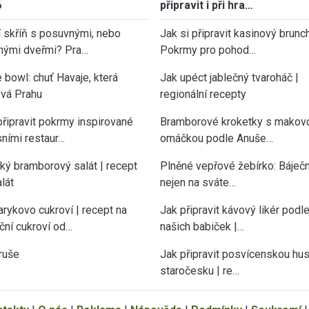
6
připravit i při hra…
í skříň s posuvnými, nebo
Jak si připravit kasinový brunch
nými dveřmi? Pra…
Pokrmy pro pohod…
 bowl: chuť Havaje, která
Jak upéct jablečný tvaroháč |
vá Prahu
regionální recepty
připravit pokrmy inspirované
Bramborové kroketky s makov
sními restaur…
omáčkou podle Anuše…
cký bramborový salát | recept
Plněné vepřové žebírko: Báječn
lát
nejen na sváte…
rykovo cukroví | recept na
Jak připravit kávový likér podl
ční cukroví od…
našich babiček |…
ruše
Jak připravit posvícenskou hu
staročesku | re…