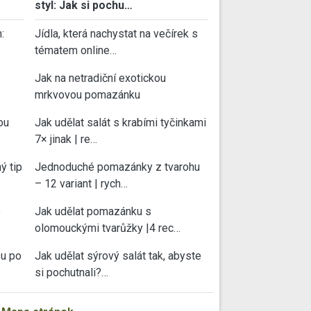
styl: Jak si pochu…
:
Jídla, která nachystat na večírek s
tématem online…
Jak na netradiční exotickou
mrkvovou pomazánku
ou
Jak udělat salát s krabími tyčinkami
7× jinak | re…
ý tip
Jednoduché pomazánky z tvarohu
– 12 variant | rych…
e
Jak udělat pomazánku s
olomouckými tvarůžky |4 rec…
su po
Jak udělat sýrový salát tak, abyste
si pochutnali?…