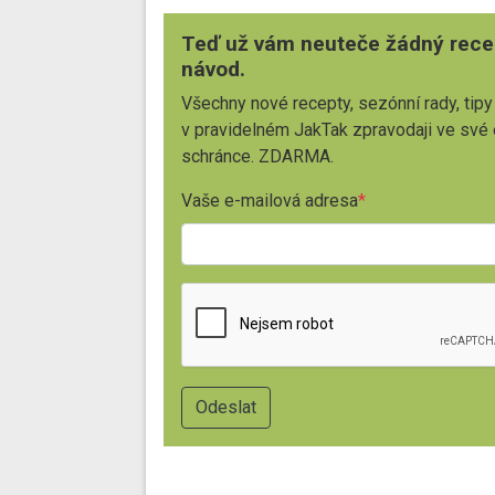
Teď už vám neuteče žádný rece
návod.
Všechny nové recepty, sezónní rady, tipy
v pravidelném JakTak zpravodaji ve své
schránce. ZDARMA.
Vaše e-mailová adresa