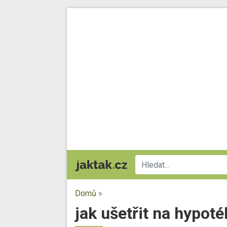
Domů
»
jak ušetřit na hypot