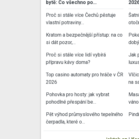
bytě: Co všechno po…
202
Proč si stále více Čechů pěstuje
Šatn
vlastní potraviny…
otoč
Kratom a bezpečnější přístup: na co
Poke
si dát pozor,…
dobý
Proč si stále více lidí vybírá
Jak 
přípravu kávy doma?
luxu
Top casino automaty pro hráče v ČR
Vlči
2026
na sa
Pohovka pro hosty: jak vybrat
Masa
pohodlné přespání be…
váno
Pět výhod průmyslového tepelného
Pind
čerpadla, které o…