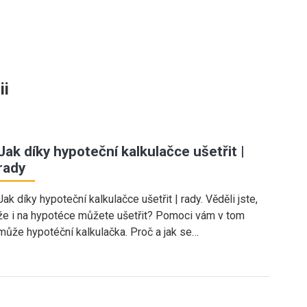
ii
Jak díky hypoteční kalkulačce ušetřit |
rady
Jak díky hypoteční kalkulačce ušetřit | rady. Věděli jste,
že i na hypotéce můžete ušetřit? Pomoci vám v tom
může hypotéční kalkulačka. Proč a jak se…