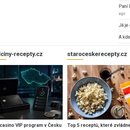
Paní
ago
Já je
A kde
ulciny-recepty.cz
staroceskerecepty.cz
casino VIP program v Česku
Top 5 receptů, které zvládn