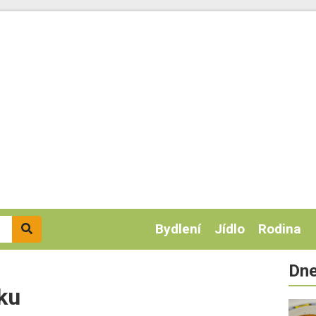
Bydlení
Jídlo
Rodina
Dne
éku