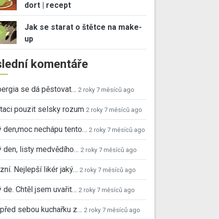
dort | recept
Jak se starat o štětce na make-
up
lední komentáře
ergia se dá pěstovat…
2 roky 7 měsíců ago
taci pouzit selsky rozum
2 roky 7 měsíců ago
ý den,moc nechápu tento…
2 roky 7 měsíců ago
 den, listy medvědího…
2 roky 7 měsíců ago
ní. Nejlepší likér jaký…
2 roky 7 měsíců ago
 de. Chtěl jsem uvařit…
2 roky 7 měsíců ago
před sebou kuchařku z…
2 roky 7 měsíců ago