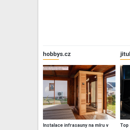
hobbys.cz
jit
Instalace infrasauny na míru v
Top 