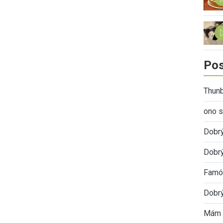
Pos
Thunb
ono s
Dobr
Dobrý
Famóz
Dobrý
Mám 