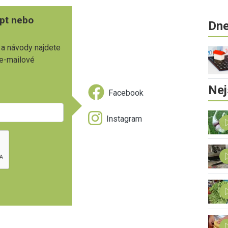
pt nebo
Dne
 a návody najdete
 e-mailové
Nej
Facebook
Instagram