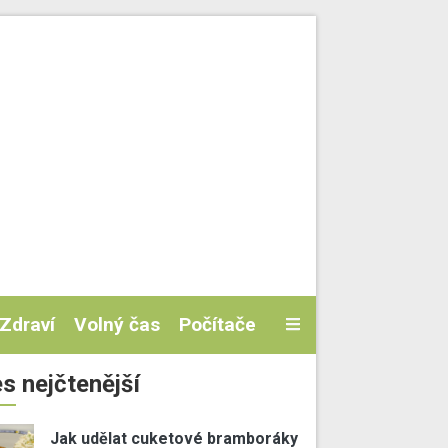
Zdraví
Volný čas
Počítače
s nejčtenější
Jak udělat cuketové bramboráky